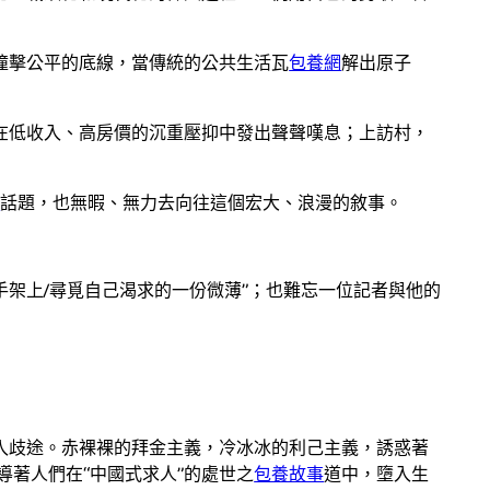
撞擊公平的底線，當傳統的公共生活瓦
包養網
解出原子
在低收入、高房價的沉重壓抑中發出聲聲嘆息；上訪村，
d
話題，也無暇、無力去向往這個宏大、浪漫的敘事。
手架上/尋覓自己渴求的一份微薄”；也難忘一位記者與他的
入歧途。赤裸裸的拜金主義，冷冰冰的利己主義，誘惑著
誤導著人們在“中國式求人”的處世之
包養故事
道中，墮入生