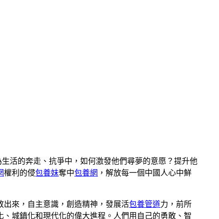
為生活的奔走、抗爭中，如何激發他們尋夢的意愿？提升他
網
權利的侵
包養妹
奪中
包養網
，解放每一個中國人心中鮮
放出來，自主意識，創造精神，發展活
包養管道
力，前所
化、城鎮化和現代化的偉大進程。人們用自己的勇敢、智