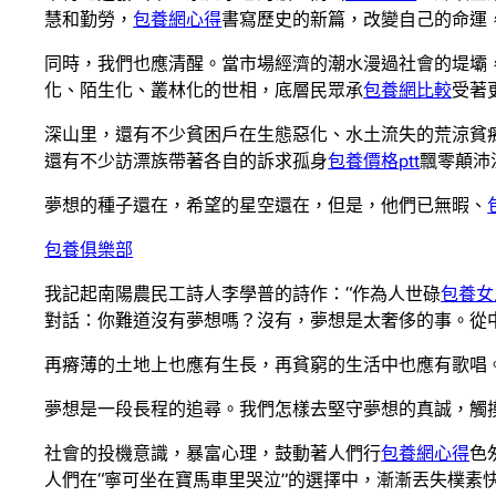
慧和勤勞，
包養網心得
書寫歷史的新篇，改變自己的命運
同時，我們也應清醒。當市場經濟的潮水漫過社會的堤壩
化、陌生化、叢林化的世相，底層民眾承
包養網比較
受著
深山里，還有不少貧困戶在生態惡化、水土流失的荒涼貧
還有不少訪漂族帶著各自的訴求孤身
包養價格ptt
飄零顛沛
夢想的種子還在，希望的星空還在，但是，他們已無暇、
包養俱樂部
我記起南陽農民工詩人李學普的詩作：“作為人世碌
包養女
對話：你難道沒有夢想嗎？沒有，夢想是太奢侈的事。從
再瘠薄的土地上也應有生長，再貧窮的生活中也應有歌唱
夢想是一段長程的追尋。我們怎樣去堅守夢想的真誠，觸
社會的投機意識，暴富心理，鼓動著人們行
包養網心得
色
人們在“寧可坐在寶馬車里哭泣”的選擇中，漸漸丟失樸素