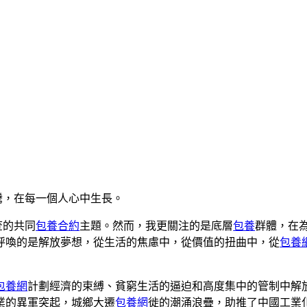
騰，在每一個人心中生長。
查的共同
包養合約
主題。然而，我更關注的是底層
包養
群體，在
呼喚的是解放夢想，從生活的焦慮中，從價值的扭曲中，從
包養
包養網
計劃經濟的束縛、貧窮生活的逼迫和高度集中的管制中解
業的異軍突起，城鄉大遷
包養網
徙的潮涌浪疊，助推了中國工業