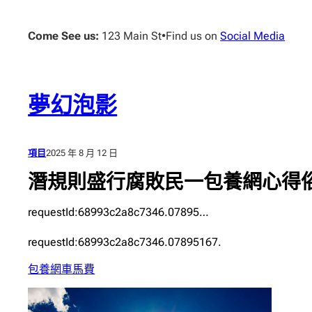
跳
至
Come See us:
123 Main St
•
Find us on
Social Media
主
要
內
容
夢幻泡影
項目
2025 年 8 月 12 日
潛規則盛行腐敗民一包養網心得俗
requestId:68993c2a8c7346.07895…
requestId:68993c2a8c7346.07895167.
包養網車馬費