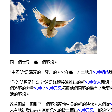
同一個世界，每一個夢想。
“中國夢”是深邃的，豐富的。它在每一方土地升
包養網站
“你的夢想是什么？”這是媒體接連推出的新
包養女人
聞調
們追夢的力量
包養
？
包養意思
拓展他們圓夢的機會？我要
活的夢想。
改革開放，開辟了一個夢想蓬勃生長的新的時代。人們從
未有地迸發出來。家庭承包的破土而出
包養意思
，鄉鎮企