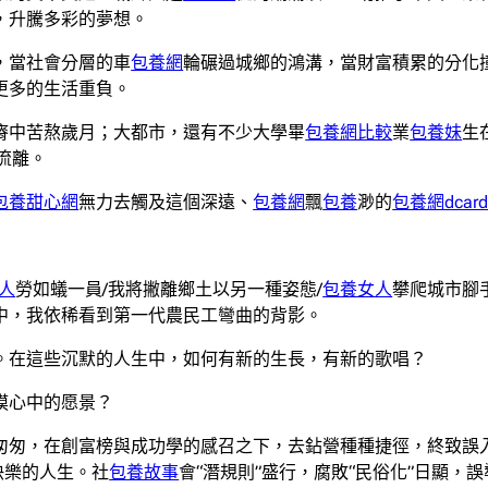
，升騰多彩的夢想。
，當社會分層的車
包養網
輪碾過城鄉的鴻溝，當財富積累的分化
更多的生活重負。
瘠中苦熬歲月；大都市，還有不少大學畢
包養網比較
業
包養妹
生
流離。
包養甜心網
無力去觸及這個深遠、
包養網
飄
包養
渺的
包養網dcar
人
勞如蟻一員/我將撇離鄉土以另一種姿態/
包養女人
攀爬城市腳
中，我依稀看到第一代農民工彎曲的背影。
。在這些沉默的人生中，如何有新的生長，有新的歌唱？
摸心中的愿景？
匆匆，在創富榜與成功學的感召之下，去鉆營種種捷徑，終致誤
快樂的人生。社
包養故事
會“潛規則”盛行，腐敗“民俗化”日顯，