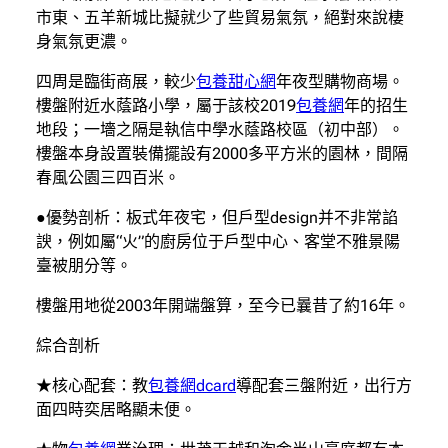
市東、五羊新城比擬就少了些貿易氣氛，絕對來說棲
身氣氛更濃。
四周是臨街商展，較少
包養甜心網
年夜型購物商場。
樓盤附近水蔭路小學，屬于該校2019
包養網
年的招生
地段；一墻之隔是執信中學水蔭路校區（初中部）。
樓盤本身設置裝備擺設有2000多平方米的園林，間隔
春風公園三四百米。
●優勢剖析：板式年夜宅，但戶型design并不非常諂
諛，例如屬“火”的廚房位于戶型中心、客堂不雅景陽
臺被朋分等。
樓盤用地從2003年開端盤算，至今已曩昔了約16年。
綜合剖析
★核心配套：教
包養網dcard
導配套三盤附近，出行方
面四時奕居略顯未便。