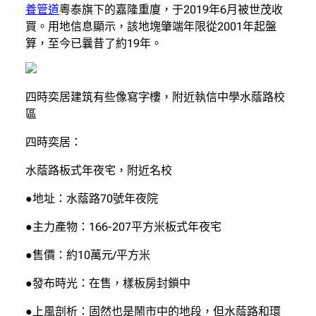
養管道
粵泰旗下的嘉隆重廈，于2019年6月被世茂收
買。用地信息顯示，該地塊肇端年限從2001年起盤
算，至今已曩昔了約19年。
四時奕居建筑有些像寫字樓，附近執信中學水蔭路校
區
四時奕居：
水蔭路板式年夜宅，附近名校
●地址：水蔭路70號年夜院
●主力產物：166-207平方米板式年夜宅
●售價：約10萬元/平方米
●發布時光：在售，樣板房封鎖中
●上風剖析：固然也是鬧市中的地段，但水蔭路和環