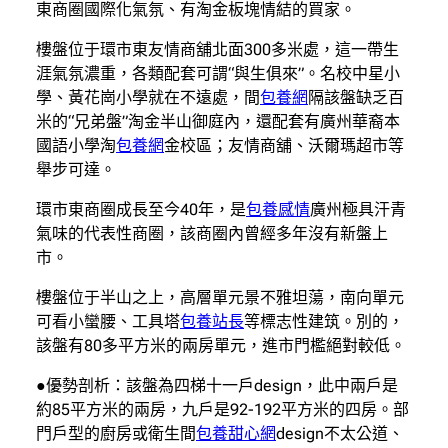
東商圈國際化氣氛、有淘金板塊情結的買家。
樓盤位于環市東友情商舖北面300多米處，這一帶生
涯氣氛濃重，各類配套可謂“與生俱來”。名校中星小
學、黃花崗小學就在不遠處，間
包養網
隔該盤缺乏百
米的“兄弟盤”淘金半山御庭內，還配套有廣州華裔本
國語小學淘
包養網
金校區；友情商舖、沃爾瑪超市等
舉步可達。
環市東商圈成長至今40年，是
包養感情
廣州極具汗青
氣味的代表性商圈，該商圈內曾經多年沒有新盤上
市。
樓盤位于半山之上，高層單元景不雅坦蕩，南向單元
可看小蠻腰、工具塔
包養站長
等標志性建筑。別的，
該盤有80多平方米的兩房單元，進市門檻絕對較低。
●優勢剖析：該盤為四梯十一戶design，此中兩戶是
約85平方米的兩房，九戶是92-192平方米的四房。部
門戶型的廚房或衛生間
包養甜心網
design不太公道、