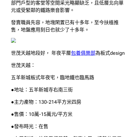
部門戶型的客堂等空間采光略顯缺乏，且低層北向單
元或受緊鄰的鐵路樂音影響。
發賣職員先容，地塊閑置已有十多年，至今扶植推
售，地盤應用刻日也就少了十多年。
世茂天越地段好， 年夜平層
包養俱樂部
為板式design
世茂天越：
五羊新城板式年夜宅，臨地鐵也臨馬路
●地址：五羊新城寺右南三街
●主力產物：130-214平方米四房
●售價：10萬-15萬元/平方米
●發布時光：在售