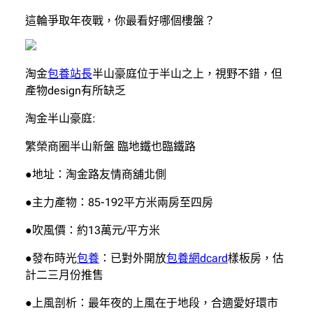
這輪爭取年夜戰，你最看好哪個樓盤？
淘金
包養站長
半山豪庭位于半山之上，視野不錯，但
產物design有所缺乏
淘金半山豪庭:
繁榮商圈半山新盤 臨地鐵也臨鐵路
●地址：淘金路友情商舖北側
●主力產物：85-192平方米兩房至四房
●吹風價：約13萬元/平方米
●發布時光
包養
：已對外開放
包養網dcard
樣板房，估
計二三月份推售
●上風剖析：最年夜的上風在于地段，合適愛好環市