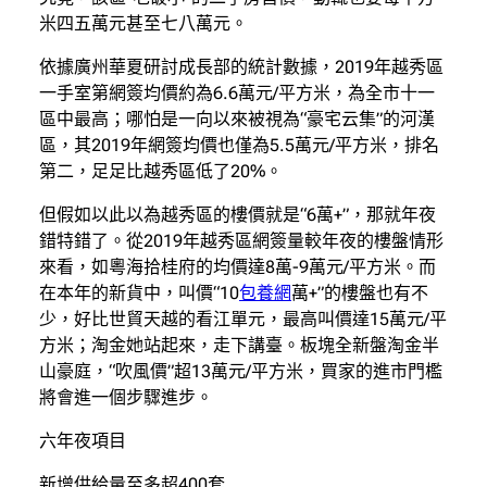
米四五萬元甚至七八萬元。
依據廣州華夏研討成長部的統計數據，2019年越秀區
一手室第網簽均價約為6.6萬元/平方米，為全市十一
區中最高；哪怕是一向以來被視為“豪宅云集”的河漢
區，其2019年網簽均價也僅為5.5萬元/平方米，排名
第二，足足比越秀區低了20%。
但假如以此以為越秀區的樓價就是“6萬+”，那就年夜
錯特錯了。從2019年越秀區網簽量較年夜的樓盤情形
來看，如粵海拾桂府的均價達8萬-9萬元/平方米。而
在本年的新貨中，叫價“10
包養網
萬+”的樓盤也有不
少，好比世貿天越的看江單元，最高叫價達15萬元/平
方米；淘金她站起來，走下講臺。板塊全新盤淘金半
山豪庭，“吹風價”超13萬元/平方米，買家的進市門檻
將會進一個步驟進步。
六年夜項目
新增供給量至多超400套