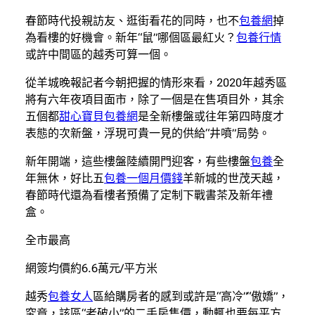
春節時代投親訪友、逛街看花的同時，也不
包養網
掉
為看樓的好機會。新年“鼠”哪個區最紅火？
包養行情
或許中間區的越秀可算一個。
從羊城晚報記者今朝把握的情形來看，2020年越秀區
將有六年夜項目面市，除了一個是在售項目外，其余
五個都
甜心寶貝包養網
是全新樓盤或往年第四時度才
表態的次新盤，浮現可貴一見的供給“井噴”局勢。
新年開端，這些樓盤陸續開門迎客，有些樓盤
包養
全
年無休，好比五
包養一個月價錢
羊新城的世茂天越，
春節時代還為看樓者預備了定制下戰書茶及新年禮
盒。
全市最高
網簽均價約6.6萬元/平方米
越秀
包養女人
區給購房者的感到或許是“高冷”“傲嬌”，
究竟，該區“老破小”的二手房售價，動輒也要每平方