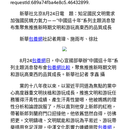
requestId:689a74fba4e8c5.46432899.
新華社北京8月24日電 題：知足國民文明需求
加強國民精力氣力——“中國這十年”系列主題消息發
布集聚焦推進新時期文明和游玩高東西的品質成長
新華
包養網
社記者周瑋、施雨岑、徐壯
8月24
包養網
日，中心宣揚部舉辦“中國這十年”系
列主題消息發布會
包養網比較
，聚焦推進新時期文明
和游玩高東西的品質成長。新華社記者 李鑫 攝
黨的十八年夜以來，以習近平同道為焦點的黨中
心高度器重文明扶植和游玩成長，推進文明和游玩任
務獲得汗青性成績、產生汗青性變嗯，他被媽媽的理
性分析和論證說服了，所以直到他穿上新郎的紅袍，
帶著新郎到蘭府門口迎接他，他依舊悠然自得，彷彿
把更。文明鑄魂、文明賦能和游玩為平易近、游玩帶
舉措用充足浮現，中漢文化影響力連續晉陞
包養網
，