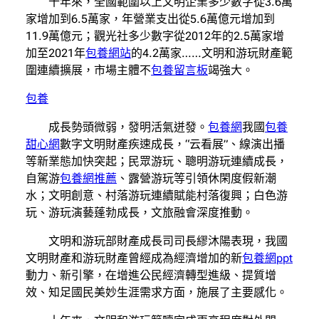
十年來，全國範圍以上文明企業多少數字從3.6萬
家增加到6.5萬家，年營業支出從5.6萬億元增加到
11.9萬億元；觀光社多少數字從2012年的2.5萬家增
加至2021年
包養網站
的4.2萬家……文明和游玩財產範
圍連續擴展，市場主體不
包養留言板
竭強大。
包養
成長勢頭微弱，發明活氣迸發。
包養網
我國
包養
甜心網
數字文明財產疾速成長，“云看展”、線演出播
等新業態加快突起；民眾游玩、聰明游玩連續成長，
自駕游
包養網推薦
、露營游玩等引領休閑度假新潮
水；文明創意、村落游玩連續賦能村落復興；白色游
玩、游玩演藝蓬勃成長，文旅融會深度推動。
文明和游玩部財產成長司司長繆沐陽表現，我國
文明財產和游玩財產曾經成為經濟增加的新
包養網ppt
動力、新引擎，在增進公民經濟轉型進級、提質增
效、知足國民美妙生涯需求方面，施展了主要感化。