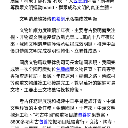
展開，構成了像村落“村晚”、大
包養網
師唱、廣場舞
等群眾文明運動brand，群眾成為文明的真正主體。
文明遺產維護傳
包養網
承弘揚成效明顯
文物維護力度連續加年夜、主要考古發明備受注
視、非物資文明遺產綻放新光榮……黨的十八年夜以
來，我國文明遺產維護傳承弘揚成效明顯，推進中華
優良傳統文明完成發明性轉化、立異性成長。
國度文物局政策律例司司長金瑞國表現，我國完
成第一次全國可變動位
包養網
置文物普查、石窟寺等
專項查詢拜訪，長城、年夜運河、絲綢之路、傳統村
等嚴重文物維護工程接踵完工，數以萬計的館躲可貴
文物、主要出土文物獲得挽救修復。
考古任務是展現和構建中華平易近族汗青、中漢
文明珍寶的主要任務。金瑞國說，十年來，中漢文明
探源工程、“考古中國”嚴重項目結
包養網
果豐富，
8800多項考古
包養
挖掘項目陸續實行，良渚、陶寺、