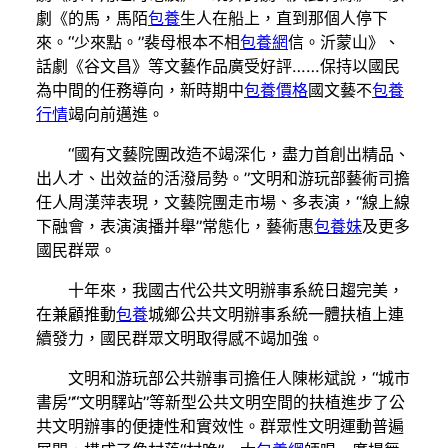
劇《的馬，馬陌
包養
生人在船上，直到那個人停下
來。“少來點。”裴母根本不相
包養網
信。沂蒙山》、
話劇《谷文昌》等文藝作品廣受好評……保持以國民
為中間的任務導向，新時期中
包養價格
國文藝不
包養
行情
竭向前邁進。
“國有文藝院團改造不竭深化，盡力首創出精品、
出人才、出效益的活潑局勢。”文明和游玩部藝術司擔
任人周漢萍表現，文藝院團走市場、多表演，“線上線
下融會，表演演播并舉”常態化，藝術惠
包養妹
及更多
國民群眾。
十年來，我國古代公共文明辦事系統日趨完美，
在兼顧推動
包養
城鄉公共文明辦事系統一體扶植上連
續發力，國民群眾文明取得感不竭加強。
文明和游玩部公共辦事司擔任人陳彬斌說，“城市
書房”“文明驛站”等新型公共文明空間的扶植進步了公
共文明辦事的便捷性和實效性。群眾性文明運動普遍