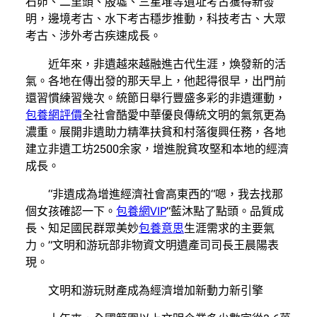
石峁、二里頭、殷墟、三星堆等遺址考古獲得新發
明，邊境考古、水下考古穩步推動，科技考古、大眾
考古、涉外考古疾速成長。
近年來，非遺越來越融進古代生涯，煥發新的活
氣。各地在傳出發的那天早上，他起得很早，出門前
還習慣練習幾次。統節日舉行豐盛多彩的非遺運動，
包養網評價
全社會酷愛中華優良傳統文明的氣氛更為
濃重。展開非遺助力精準扶貧和村落復興任務，各地
建立非遺工坊2500余家，增進脫貧攻堅和本地的經濟
成長。
“非遺成為增進經濟社會高東西的“嗯，我去找那
個女孩確認一下。
包養網VIP
”藍沐點了點頭。品質成
長、知足國民群眾美妙
包養意思
生涯需求的主要氣
力。”文明和游玩部非物資文明遺產司司長王晨陽表
現。
文明和游玩財產成為經濟增加新動力新引擎