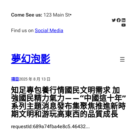
跳
至
Come See us:
123 Main St
•
X
Faceboo
Linked
主
YouTub
要
Find us on
Social Media
內
容
夢幻泡影
項目
2025 年 8 月 13 日
知足專包養行情國民文明需求 加
強國民精力氣力——“中國這十年”
系列主題消息發布集聚焦推進新時
期文明和游玩高東西的品質成長
requestId:689a74fba4e8c5.46432…