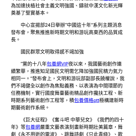
為加速扶植社會主義文明強國、鑄就中漢文化新光輝
奠基了堅實基本。
中心宣揚部24日舉辦“中國這十年”系列主題消息
發布會，聚焦推進新時期文明和游玩高東西的品質成
長。
國民群眾文明取得感不竭加強
“黨的十八年
包養網VIP
夜以來，我國藝術創作連
續繁華，推進知足國民文明需乞降加強國民精力氣力
相同一。”發布會上，文明和游玩部副部長饒權說，我
們不竭健全以創作為焦點義務、以表演為中間環節的
任務機制，實行國度舞臺藝術精品創作攙扶工程、新
時期系列藝術創作工程等，積
包養價格ptt
極構建新時
期藝術創作系統。
《巨大征程》《奮斗吧 中華兒女》《我們的四十
年》等
包養網
嚴重文藝表演刻畫新時期壯美篇章，舞
劇《永不用逝的電波》、跳舞詩劇《只此青綠》、歌