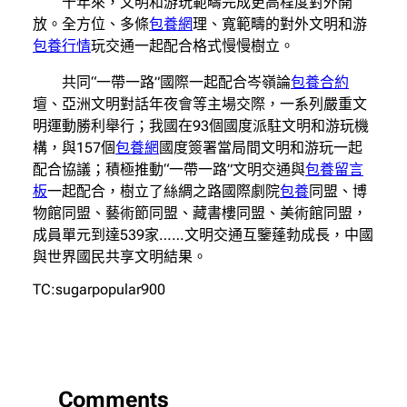
十年來，文明和游玩範疇完成更高程度對外開
放。全方位、多條
包養網
理、寬範疇的對外文明和游
包養行情
玩交通一起配合格式慢慢樹立。
共同“一帶一路”國際一起配合岑嶺論
包養合約
壇、亞洲文明對話年夜會等主場交際，一系列嚴重文
明運動勝利舉行；我國在93個國度派駐文明和游玩機
構，與157個
包養網
國度簽署當局間文明和游玩一起
配合協議；積極推動“一帶一路”文明交通與
包養留言
板
一起配合，樹立了絲綢之路國際劇院
包養
同盟、博
物館同盟、藝術節同盟、藏書樓同盟、美術館同盟，
成員單元到達539家……文明交通互鑒蓬勃成長，中國
與世界國民共享文明結果。
TC:sugarpopular900
Comments