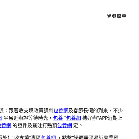
X
Facebook
LinkedIn
YouTub
道：跟著收支境政策調劑
包養網
及春節長假的到來，不少
網
平易近辦證等待時光，
包養
“
包養網
穗好辦”APP近期上
包養網
的證件及簽注打點預
包養網
定。
番外】“收支境”專區
包養網
，點擊“邊疆居平易近營業預