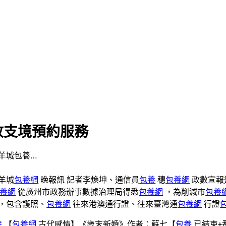
理收支境預約服務
羊城包養…
羊城
包養網
晚報訊 記者李煥坤、通信員
包養
穗
包養網
政數宣報
養網
從廣州市政務辦事數據治理局得悉
包養網
，為削減市
包養
，包含護照、
包養網
往來港澳通行證、往來臺灣通
包養網
行證
養
【
包養網
古代感情】《歲末新婚》作者：蘇七【
包養
已結束+