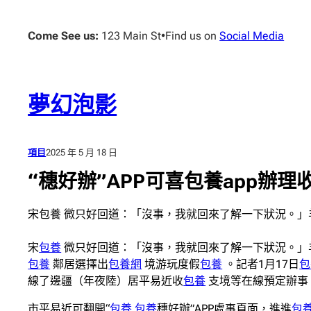
跳
至
Come See us:
123 Main St
•
Find us on
Social Media
主
要
內
容
夢幻泡影
項目
2025 年 5 月 18 日
“穗好辦”APP可喜包養app辦
宋包養 微只好回道：「沒事，我就回來了解一下狀況。」
宋
包養
微只好回道：「沒事，我就回來了解一下狀況。」
包養
鄰居選擇出
包養網
境游玩度假
包養
。記者1月17日
包
線了邊疆（年夜陸）居平易近收
包養
支境等在線預定辦事
市平易近可翻開“
包養
包養
穗好辦”APP處事頁面，進進
包