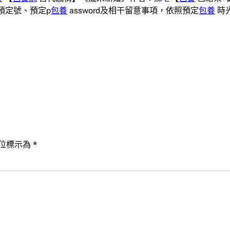
預定號、預定p
包養
assword及相干留意事項，依照預定
包養
時
位標示為
*