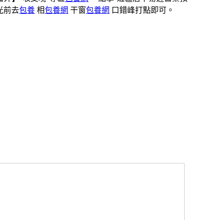
光前去
包養
相
包養網
干窗
包養網
口錯峰打點即可。