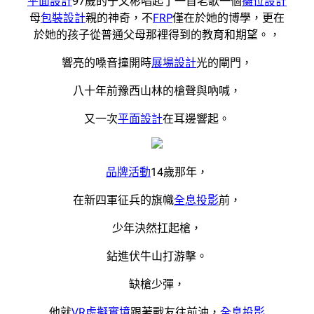
平面設計
97歲的于文彬唱起了一首老歌一個
攤位設計
母
包裝設計
親的神奇，不
FRP
僅在於她的博學，更在
於她的孩子從普通父母那裡得到的教育和期望。，
響亮的嗓音撞開時
展場設計
光的閘門，
八十年前豫西山林的槍聲與吶喊，
又一次
平面設計
在耳邊響起。
品牌活動
14歲那年，
在新四軍征兵的旗幟
全息投影
前，
少年決然扛起槍，
鉆進伏牛山打游擊。
缺槍少彈，
他就
VR虛擬實境
跟著戰友往前沖，
全息投影