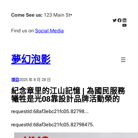
跳
至
Come See us:
123 Main St
•
X
Faceboo
Linked
主
YouTub
要
Find us on
Social Media
內
容
夢幻泡影
項目
2025 年 8 月 28 日
紀念章里的江山記憶 | 為國民服務
犧牲是光08靠設計品牌活動榮的
requestId:68af3ebc21fc05.82798…
requestId:68af3ebc21fc05.82798475.