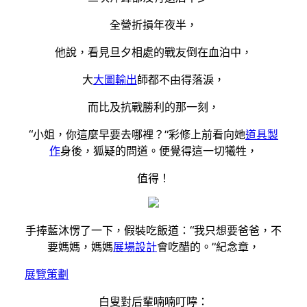
全營折損年夜半，
他說，看見旦夕相處的戰友倒在血泊中，
大
大圖輸出
師都不由得落淚，
而比及抗戰勝利的那一刻，
“小姐，你這麼早要去哪裡？”彩修上前看向她
道具製
作
身後，狐疑的問道。便覺得這一切犧牲，
值得！
手捧藍沐愣了一下，假裝吃飯道：“我只想要爸爸，不
要媽媽，媽媽
展場設計
會吃醋的。”紀念章，
展覽策劃
白叟對后輩喃喃叮嚀：