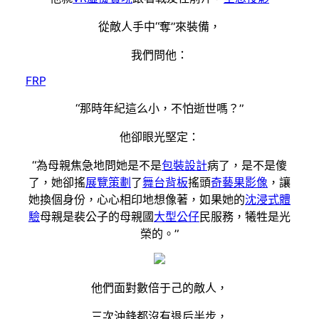
從敵人手中“奪”來裝備，
我們問他：
FRP
“那時年紀這么小，不怕逝世嗎？”
他卻眼光堅定：
“為母親焦急地問她是不是
包裝設計
病了，是不是傻
了，她卻搖
展覽策劃
了
舞台背板
搖頭
奇藝果影像
，讓
她換個身份，心心相印地想像著，如果她的
沈浸式體
驗
母親是裴公子的母親國
大型公仔
民服務，犧牲是光
榮的。”
他們面對數倍于己的敵人，
三次沖鋒都沒有退后半步，