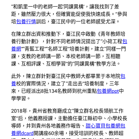
“和凱里一中的老師一起‘同課異構’，讓我找到了差
距，雖然壓力很大，但確實能促使我快速成長。”參與
培
包養行情
訓后，臺江民中的一位老師感受尤深。
在陳立群出資和推動下，臺江民中啟動《青年教師培
養行動計劃》，針對不同老師情況提出了“小荷工程
包
養網
”“青藍工程”“名師工程”培養計劃，建立“同樣一門
課，支教的老師講一節、本校老師講一節，互相聽
課、互相評課、互相學習”的“同課異構”教學方法。
此外，陳立群針對臺江民中教師大都畢業于本地院
包
養
校的實際情況，建立了“走出去”培養制度，三年
來，已經派出8批134名教師到杭州重點
包養網ppt
中
學學習。
2018年，貴州省教育廳成立“陳立群名校長領航工作
室”后，他義務授課，主動擔任臺江縣初中、小學校長
導師，并到貴州各地義務作報告、
甜心寶貝包養網
包
養網dcard
開講座60余場，接受培訓的校長、教師超