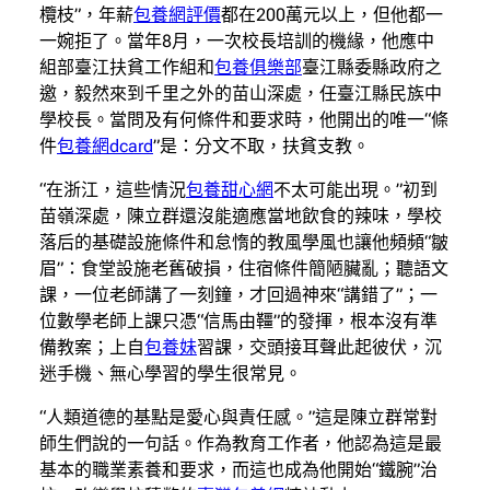
欖枝”，年薪
包養網評價
都在200萬元以上，但他都一
一婉拒了。當年8月，一次校長培訓的機緣，他應中
組部臺江扶貧工作組和
包養俱樂部
臺江縣委縣政府之
邀，毅然來到千里之外的苗山深處，任臺江縣民族中
學校長。當問及有何條件和要求時，他開出的唯一“條
件
包養網dcard
”是：分文不取，扶貧支教。
“在浙江，這些情況
包養甜心網
不太可能出現。”初到
苗嶺深處，陳立群還沒能適應當地飲食的辣味，學校
落后的基礎設施條件和怠惰的教風學風也讓他頻頻“皺
眉”：食堂設施老舊破損，住宿條件簡陋臟亂；聽語文
課，一位老師講了一刻鐘，才回過神來“講錯了”；一
位數學老師上課只憑“信馬由韁”的發揮，根本沒有準
備教案；上自
包養妹
習課，交頭接耳聲此起彼伏，沉
迷手機、無心學習的學生很常見。
“人類道德的基點是愛心與責任感。”這是陳立群常對
師生們說的一句話。作為教育工作者，他認為這是最
基本的職業素養和要求，而這也成為他開始“鐵腕”治