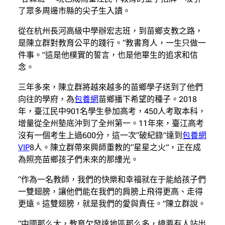
了眾多周邊市縣的尖子生入讀。
從在杭州長河高級中學辦宏志班，到苗鄉支教之路，
是陳立群對教育公平的踐行。“教書育人，一生只做一
件事。”這是他樸實的誓言，也是他畢生的追求和信
念。
三年多來，陳立群將越來越多的苗鄉學子送到了他們
向往的學府，為
包養網
苗鄉播下希望的種子。2018
年，臺江民中901名學生參加高考，450人考取本科，
增量從全州墊底沖到了全州第一。11年來，臺江高考
沒有一個考生上過600分，這一次“破紀錄”達到
包養網
VIP
8人。陳立群帶來興師重教的“星星之火”，正在成
為照亮苗鄉孩子們未來的那縷光。
“作為一名教師，我們的快樂和幸福就在于能給孩子們
一雙翅膀，讓他們能在我們的肩膀上飛得更高、走得
更遠。這雙翅膀，就是我們的愛與責任。”陳立群說。
“中國那么大，教育欠發達地區那么多，總要有人站出