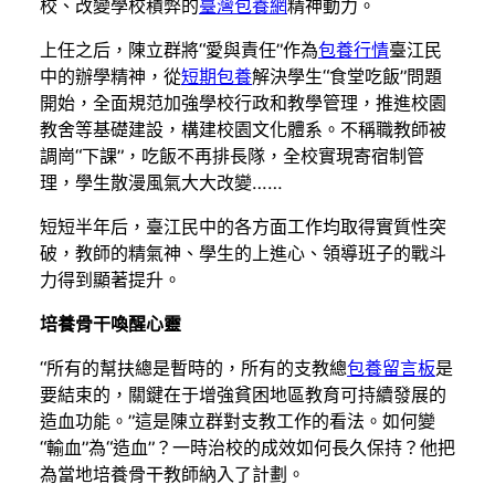
校、改變學校積弊的
臺灣包養網
精神動力。
上任之后，陳立群將“愛與責任”作為
包養行情
臺江民
中的辦學精神，從
短期包養
解決學生“食堂吃飯”問題
開始，全面規范加強學校行政和教學管理，推進校園
教舍等基礎建設，構建校園文化體系。不稱職教師被
調崗“下課”，吃飯不再排長隊，全校實現寄宿制管
理，學生散漫風氣大大改變……
短短半年后，臺江民中的各方面工作均取得實質性突
破，教師的精氣神、學生的上進心、領導班子的戰斗
力得到顯著提升。
培養骨干喚醒心靈
“所有的幫扶總是暫時的，所有的支教總
包養留言板
是
要結束的，關鍵在于增強貧困地區教育可持續發展的
造血功能。”這是陳立群對支教工作的看法。如何變
“輸血”為“造血”？一時治校的成效如何長久保持？他把
為當地培養骨干教師納入了計劃。