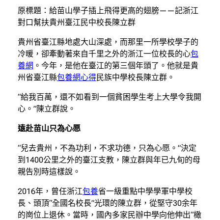
原標題：給苗山學子插上飛得更高的翅膀——記浙江
對口幫扶貴州臺江民中校長陳立群
貴州省臺江縣地處大山深處，而那里一所學校學子的
冷暖，卻牽動著來自千里之外的浙江一位校長的心
包
養網
。今年，是他在臺江的第三個年頭了。他就是貴
州省臺江縣
包養網心得
民族中學校長陳立群。
“給我百萬，還不如看到一個貧困學生考上大學令我開
心。”陳立群說。
遠赴苗山只為心愿
“兒去貴州，不為功利，不求功德，只為心愿。”決定
到1400公里之外的臺江支教，陳立群與年已九旬的母
親告別時這樣說。
2016年，曾任浙江
包養
省一級重點中學學軍中學校
長、頭頂“全國名校長”光環的陳立群，從堅守30余年
的崗位上退休。當時，國內多家民辦中學向他伸出“橄