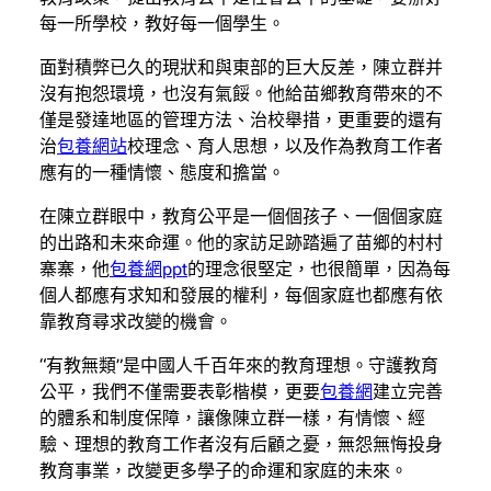
每一所學校，教好每一個學生。
面對積弊已久的現狀和與東部的巨大反差，陳立群并
沒有抱怨環境，也沒有氣餒。他給苗鄉教育帶來的不
僅是發達地區的管理方法、治校舉措，更重要的還有
治
包養網站
校理念、育人思想，以及作為教育工作者
應有的一種情懷、態度和擔當。
在陳立群眼中，教育公平是一個個孩子、一個個家庭
的出路和未來命運。他的家訪足跡踏遍了苗鄉的村村
寨寨，他
包養網ppt
的理念很堅定，也很簡單，因為每
個人都應有求知和發展的權利，每個家庭也都應有依
靠教育尋求改變的機會。
“有教無類”是中國人千百年來的教育理想。守護教育
公平，我們不僅需要表彰楷模，更要
包養網
建立完善
的體系和制度保障，讓像陳立群一樣，有情懷、經
驗、理想的教育工作者沒有后顧之憂，無怨無悔投身
教育事業，改變更多學子的命運和家庭的未來。