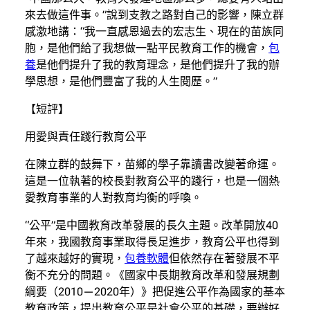
來去做這件事。”說到支教之路對自己的影響，陳立群
感激地講：“我一直感恩過去的宏志生、現在的苗族同
胞，是他們給了我想做一點平民教育工作的機會，
包
養
是他們提升了我的教育理念，是他們提升了我的辦
學思想，是他們豐富了我的人生閱歷。”
【短評】
用愛與責任踐行教育公平
在陳立群的鼓舞下，苗鄉的學子靠讀書改變著命運。
這是一位執著的校長對教育公平的踐行，也是一個熱
愛教育事業的人對教育均衡的呼喚。
“公平”是中國教育改革發展的長久主題。改革開放40
年來，我國教育事業取得長足進步，教育公平也得到
了越來越好的實現，
包養軟體
但依然存在著發展不平
衡不充分的問題。《國家中長期教育改革和發展規劃
綱要（2010—2020年）》把促進公平作為國家的基本
教育政策，提出教育公平是社會公平的基礎，要辦好