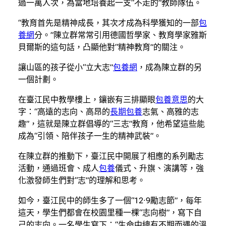
過一萬人次，為當地培養起一支“不走的”教師隊伍。
“教育首先是精神成長，其次才成為科學獲知的一部
包
養網
分。”陳立群常常引用德國哲學家、教育學家雅斯
貝爾斯的這句話，凸顯他對“精神教育”的關注。
讓山區的孩子從小“立大志”
包養網
，成為陳立群的另
一個計劃。
在臺江民中教學樓上，鑲嵌有三排顯眼
包養意思
的大
字：“高遠的志向、高昂的
長期包養
志氣、高雅的志
趣”，這就是陳立群倡導的“三志”教育，他希望這些能
成為“引領、陪伴孩子一生的精神武裝”。
在陳立群的推動下，臺江民中開展了相應的系列勵志
活動，通過班會、成人
包養
儀式、升旗、演講等，強
化激發師生們對“志”的理解和思考。
如今，臺江民中的師生多了一個“12·9勵志節”，每年
這天，學生們都會在校園里種一棵“志向樹”，寫下自
己的志向。一名學生寫下：“生命中總有不期而遇的溫