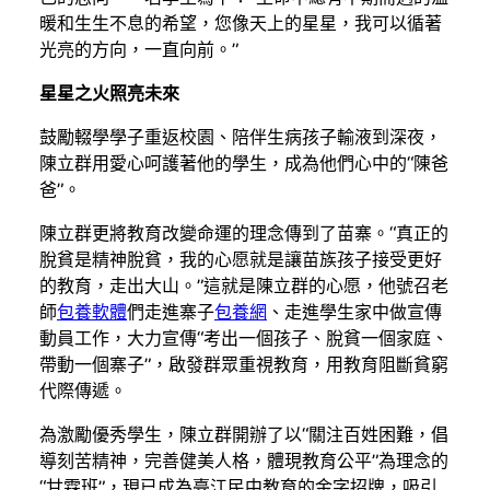
暖和生生不息的希望，您像天上的星星，我可以循著
光亮的方向，一直向前。”
星星之火照亮未來
鼓勵輟學學子重返校園、陪伴生病孩子輸液到深夜，
陳立群用愛心呵護著他的學生，成為他們心中的“陳爸
爸”。
陳立群更將教育改變命運的理念傳到了苗寨。“真正的
脫貧是精神脫貧，我的心愿就是讓苗族孩子接受更好
的教育，走出大山。”這就是陳立群的心愿，他號召老
師
包養軟體
們走進寨子
包養網
、走進學生家中做宣傳
動員工作，大力宣傳“考出一個孩子、脫貧一個家庭、
帶動一個寨子”，啟發群眾重視教育，用教育阻斷貧窮
代際傳遞。
為激勵優秀學生，陳立群開辦了以“關注百姓困難，倡
導刻苦精神，完善健美人格，體現教育公平”為理念的
“甘霖班”，現已成為臺江民中教育的金字招牌，吸引