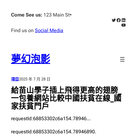
跳
至
Come See us:
123 Main St
•
X
Faceboo
Linked
主
YouTub
要
Find us on
Social Media
內
容
夢幻泡影
項目
2025 年 7 月 28 日
給苗山學子插上飛得更高的翅膀_
一包養網站比較中國扶貧在線_國
家扶貧門戶
requestId:68853302c6a154.78946…
requestId:68853302c6a154.78946890.