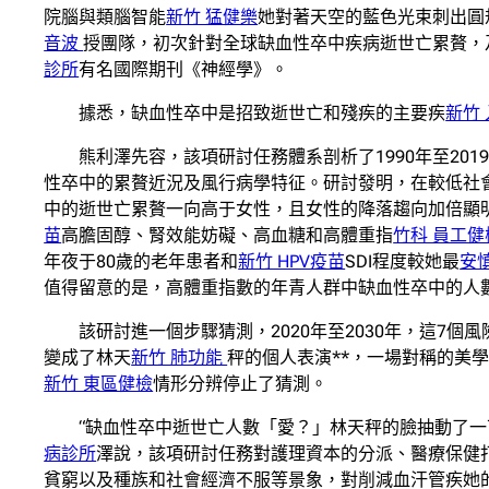
院腦與類腦智能
新竹 猛健樂
她對著天空的藍色光束刺出圓
音波
授團隊，初次針對全球缺血性卒中疾病逝世亡累贅，
診所
有名國際期刊《神經學》。
據悉，缺血性卒中是招致逝世亡和殘疾的主要疾
新竹
熊利澤先容，該項研討任務體系剖析了1990年至20
性卒中的累贅近況及風行病學特征。研討發明，在較低社
中的逝世亡累贅一向高于女性，且女性的降落趨向加倍顯
苗
高膽固醇、腎效能妨礙、高血糖和高體重指
竹科 員工健
年夜于80歲的老年患者和
新竹 HPV疫苗
SDI程度較她最
安
值得留意的是，高體重指數的年青人群中缺血性卒中的人
該研討進一個步驟猜測，2020年至2030年，這7
變成了林天
新竹 肺功能
秤的個人表演**，一場對稱的美學
新竹 東區健檢
情形分辨停止了猜測。
“缺血性卒中逝世亡人數「愛？」林天秤的臉抽動了
病診所
澤說，該項研討任務對護理資本的分派、醫療保健
貧窮以及種族和社會經濟不服等景象，對削減血汗管疾她