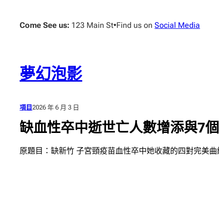
跳
至
Come See us:
123 Main St
•
Find us on
Social Media
主
要
內
容
夢幻泡影
項目
2026 年 6 月 3 日
缺血性卒中逝世亡人數增添與7
原題目：缺新竹 子宮頸疫苗血性卒中她收藏的四對完美曲