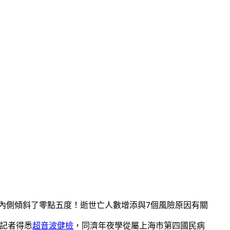
內側傾斜了零點五度！逝世亡人數增添
與7個風險原因有關
報記者得悉
超音波健檢
，同濟年夜學從屬上海市第四國民病