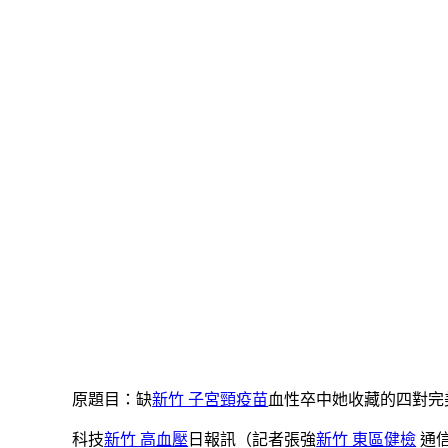
原題目：缺
新竹 子宮頸疫苗
血性卒中她收藏的四對完
科技
新竹 高血壓
日報訊（記者張強
新竹 東區健檢
通