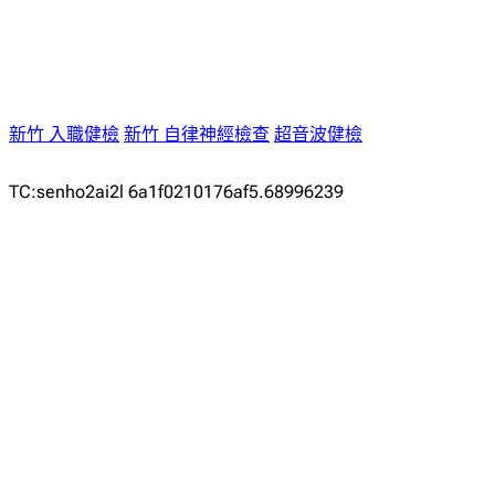
新竹 入職健檢
新竹 自律神經檢查
超音波健檢
TC:senho2ai2l 6a1f0210176af5.68996239
Comments
發佈留言
發佈留言必須填寫的電子郵件地址不會公開。
必填欄