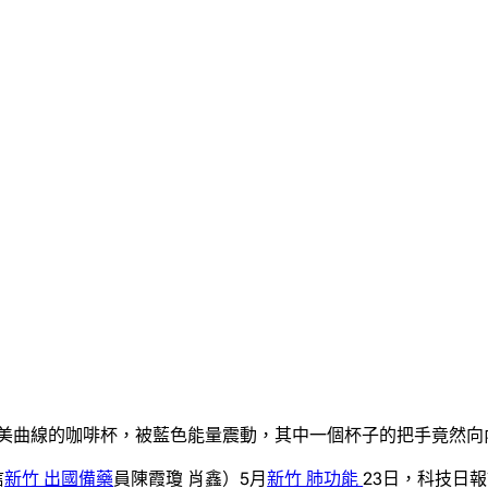
美曲線的咖啡杯，被藍色能量震動，其中一個杯子的把手竟然向
信
新竹 出國備藥
員陳霞瓊 肖鑫）5月
新竹 肺功能
23日，科技日