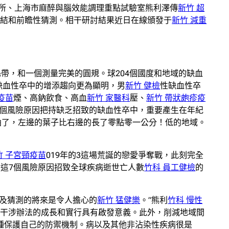
所、上海市麻醉與腦效能調理重點試驗室熊利澤傳
新竹 超
總結和前瞻性猜測。相干研討結果近日在線頒發于
新竹 減重
絲帶，和一個測量完美的圓規。球204個國度和地域的缺血
人缺血性卒中的增添趨向更為顯明，男
新竹 健檢
性缺血性卒
V疫苗
煙、高鈉飲食、高血
新竹 家醫科
壓、
新竹 帶狀皰疹疫
7個風險原因把持缺乏招致的缺血性卒中，重要產生在年紀
曲了，左邊的葉子比右邊的長了零點零一公分！低的地域。
竹 子宮頸疫苗
019年的3這場荒誕的戀愛爭奪戰，此刻完全
還對這7個風險原因招致全球疾病逝世亡人數
竹科 員工健檢
的
以及猜測的將來是令人擔心的
新竹 猛健樂
。”熊利
竹科 慢性
防干涉辦法的成長和實行具有啟發意義。此外，削減地域間
種保護自己的防禦機制。病以及其他非沾染性疾病很是