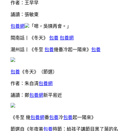
作者：王早早
誦讀：張敏東
包養網
「嗯，吳姨再會。」
閩南話丨《冬天》
包養
包養網
潮州話丨《冬至
包養
幾番冷起一陽來》
包養
包養
《冬天》（節選）
作者：朱自清
包養網
誦讀：鄭
包養網
新平易近
《冬至 幾
包養網
番
包養
冷
包養
起一陽來》
節選自《年夜美
包養
時節：給孩子講節目黑了葉的名