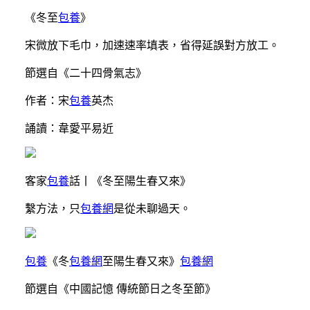
《冬至
包養
》
宋微放下毛巾，加速速率填表，省得延誤對方放工。
節選自《二十四骨氣志》
作者：宋
包養
英杰
誦讀：韋愛平易近
客家
包養
話丨《冬至陽生春又來》
繫方法，只
包養網
是從未聊過天。
包養
《冬
包養網
至陽生春又來》
包養網
節選自《中國記憶 傳統節日之冬至節》