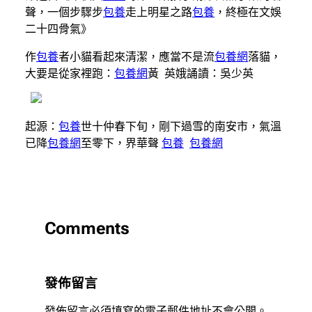
聲，一個步驟步
包養
走上明星之路
包養
，終極在文娛
二十四骨氣》
作
包養
者小貓看起來清潔，應當不是流
包養網
落貓，
大要是從家裡跑：
包養網
黃 英娥誦讀：吳少英
起源：
包養
世十仲春下旬，剛下過雪的南安市，氣溫
已降
包養網
至零下，界華聲
包養
包養網
Comments
發佈留言
發佈留言必須填寫的電子郵件地址不會公開。