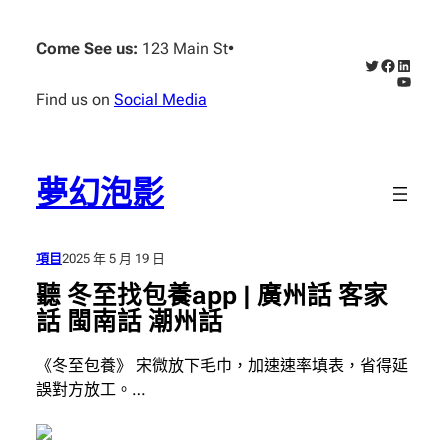
跳
至
Come See us:
123 Main St
•
X
Faceboo
Linked
主
YouTub
要
Find us on
Social Media
內
容
夢幻泡影
項目
2025 年 5 月 19 日
聽 冬至找包養app | 廣州話 客家
話 閩南話 潮州話
《冬至包養》 宋微放下毛巾，加速速率填表，省得延
誤對方放工。…