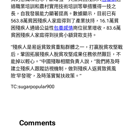
過職業培訓和農村實用技術培訓等舉措獲得一技之
長，自我發展能力顯著提高。數據顯示，目前已有
563.8萬貧困殘疾人家庭得到了產業扶持，16.1萬貧
困殘疾人通過公益性
包養感情
崗位就業增收，83.6萬
貧困殘疾人家庭得到扶貧小額貸款支持。
“殘疾人是易返貧致貧重點群體之一，打贏脫貧攻堅戰
后，鞏固拓展殘疾人脫貧攻堅成果任務依然艱巨，不
能掉以輕心。”中國殘聯相關負責人說，“我們將及時
建立殘疾人跟蹤訪視機制，做到殘疾人返貧致貧風
險‘早發現’，及時落實幫扶政策。”
TC:sugarpopular900
Comments