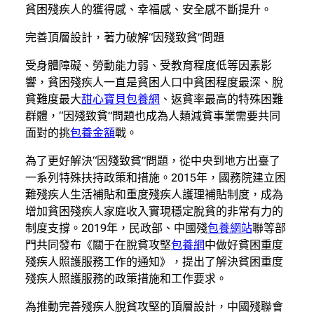
貧困殘疾人的獲得感、幸福感、安全感不斷提升。
完善頂層設計，著力破解“因殘致貧”問題
受身體障礙、勞動能力弱、受教育程度低等因素影
響，貧困殘疾人一直是貧困人口中貧困程度最深、脫
貧難度最大
甜心寶貝包養網
、返貧率最高的特殊困難
群體，“因殘致貧”問題也成為人類減貧事業需要共同
面對的挑
包養金額
戰。
為了更好解決“因殘致貧”問題，從中央到地方出臺了
一系列特殊扶持政策和措施。2015年，國務院建立困
難殘疾人生活補貼和重度殘疾人護理補貼制度，成為
增加貧困殘疾人家庭收入實現穩定脫貧的非常有力的
制度支撐。2019年，民政部、中國殘
包養網站
聯等部
門共同發布《關于在脫貧攻堅
包養網
中做好貧困重度
殘疾人照護服務工作的通知》，提出了解決貧困重度
殘疾人照護服務的政策措施和工作要求。
為推動完善殘疾人脫貧攻堅的頂層設計，中國殘聯會