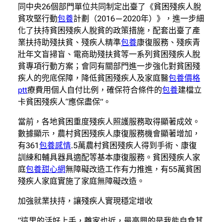
同中央26個部門單位共同制定出臺了《貧困殘疾人脫
貧攻堅行動
包養
計劃（2016—2020年）》，進一步細
化了扶持貧困殘疾人脫貧的政策措施，配套出臺了產
業扶持助殘扶貧、殘疾人精準
包養
康復服務、殘疾青
壯年文盲掃盲、電商助殘扶貧等一系列貧困殘疾人脫
貧專項行動方案；會同有關部門進一步強化對貧困殘
疾人的兜底保障，降低貧困殘疾人及家庭醫
包養價格
ptt
療費用個人自付比例，確保符合條件的
包養
建檔立
卡貧困殘疾人“應保盡保”。
當前，各地貧困重度殘疾人照護服務取得顯著成效。
數據顯示，農村貧困殘疾人康復服務機會顯著增加，
有361
包養感情
.5萬農村貧困殘疾人得到手術、康復
訓練和輔具器具適配等基本康復服務。貧困殘疾人家
庭
包養甜心網
無障礙改造工作有力推進，有55萬貧困
殘疾人家庭實施了家庭無障礙改造。
加強就業扶持，讓殘疾人實現穩定增收
“這里的活好上手，離家也近，最高興的是我能自食其