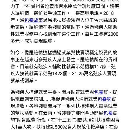
力了！”在貴州省遵義市習水縣萬佳玩具廠車間，殘疾
人羅維情一邊忙著手頭工作，一邊高興地說。2018
年，通
包養故事
過易地扶貧搬遷搬入位于習水縣城的
新家后，羅維情在縣殘聯的幫助下，通過殘疾人輔助
性就業服務中心找到現在這份工作，每月工資有2000
多元，成功實現脫貧。
如今，像羅維情這樣通過就業幫扶實現穩定脫貧的故
事正在越來越多殘疾人身上發生。羅維情所在的貴州
省，目前就有殘疾人輔助性就業示范機構117家，殘
疾人扶貧就業示范點1423個，31.25萬名殘疾人實現
就業或創業。
為殘疾人搭建就業平臺、開展助盲就業脫
包養
貧、提
供電商創業培訓……為促進殘疾人通過就業
包養網
實
現增收，各地殘聯開展了一系列扶持殘疾人靈活就業
的幫扶活動。在云南，省殘聯等部門牽頭開展
包養
實
施“助盲脫貧”行動，在“十三五”期間共培訓扶持貧困盲
人1萬人次，扶持建設500家盲人規范化按摩店；在湖