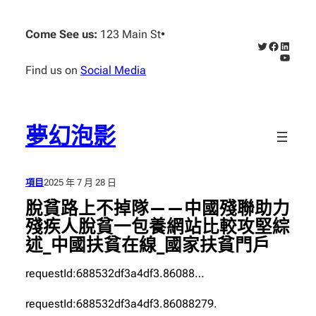
跳
至
Come See us:
123 Main St
•
X
Faceboo
Linked
主
YouTub
要
Find us on
Social Media
內
容
夢幻泡影
項目
2025 年 7 月 28 日
脫貧路上不掉隊——中國殘聯助力
殘疾人脫貧一包養網站比較攻堅綜
述_中國扶貧在線_國家扶貧門戶
requestId:688532df3a4df3.86088…
requestId:688532df3a4df3.86088279.