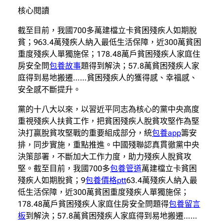
核心閱讀
截至目前，我國700多萬建檔立卡貧困殘疾人如期脫
貧；963.4萬殘疾人納入最低生活保障，近300萬貧困
重度殘疾人單獨施保；178.48萬戶貧困殘疾人家庭住
房安全問
包養故事
題得到解決；57.8萬貧困殘疾人家
庭得到易地搬遷……貧困殘疾人的獲得感、幸福感、
安全感不斷提升。
黨的十八大以來，以習近平同志為核心的黨中央高度
重視殘疾人扶貧工作，把貧困殘疾人脫貧攻堅作為堅
決打贏脫貧攻堅戰的重要組成部分，統
包養app
籌安
排，同步實施，重點推進。中國殘聯認真貫徹黨中央
決策部署，不斷加大工作力度，助力殘疾人脫貧攻
堅。截至目前，我國700多
包養管道
萬建檔立卡貧困
殘疾人如期脫貧；9
包養價格ptt
63.4萬殘疾人納入最
低生活保障，近300萬貧困重度殘疾人單獨施保；
178.48萬戶貧困殘疾人家庭住房安全問題得
包養留言
板
到解決；57.8萬貧困殘疾人家庭得到易地搬遷……