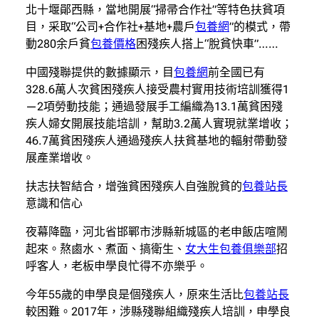
北十堰鄖西縣，當地開展“掃帚合作社”等特色扶貧項
目，采取“公司+合作社+基地+農戶
包養網
”的模式，帶
動280余戶貧
包養價格
困殘疾人搭上“脫貧快車”……
中國殘聯提供的數據顯示，目
包養網
前全國已有
328.6萬人次貧困殘疾人接受農村實用技術培訓獲得1
—2項勞動技能；通過發展手工編織為13.1萬貧困殘
疾人婦女開展技能培訓，幫助3.2萬人實現就業增收；
46.7萬貧困殘疾人通過殘疾人扶貧基地的輻射帶動發
展產業增收。
扶志扶智結合，增強貧困殘疾人自強脫貧的
包養站長
意識和信心
夜幕降臨，河北省邯鄲市涉縣新城區的老申飯店喧鬧
起來。熬鹵水、煮面、搞衛生、
女大生包養俱樂部
招
呼客人，老板申學良忙得不亦樂乎。
今年55歲的申學良是個殘疾人，原來生活比
包養站長
較困難。2017年，涉縣殘聯組織殘疾人培訓，申學良