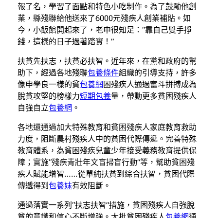
報了名，學習了面點和特色小吃制作。為了鼓勵他創
業，縣殘聯給他送來了6000元殘疾人創業補貼。如
今，小飯館開起來了，老申很知足：“靠自己雙手掙
錢，這樣的日子過著踏實！”
扶貧先扶志，扶貧必扶智。近年來，在黨和政府的幫
助下，經過各地殘聯
包養條件
組織的引導支持，許多
像申學良一樣的貧
包養網
困殘疾人通過奮斗拼搏成為
脫貧攻堅的榜樣力
短期包養
量，帶動更多貧困殘疾人
自強自立
包養網
。
各地還通過加大特殊教育和貧困殘疾人家庭教育救助
力度，阻斷農村殘疾人中的貧困代際傳遞。完善特殊
教育體系，為貧困殘疾兒童少年接受義務教育提供保
障；實施“殘疾青壯年文盲掃盲行動”等，幫助貧困殘
疾人賦能增智……從單純扶貧到綜合扶智，貧困代際
傳遞得到
包養妹
有效阻斷。
通過落實一系列“扶志扶智”措施，貧困殘疾人自強脫
貧的意識和信心不斷增強。大批貧困殘疾人
包養網
通