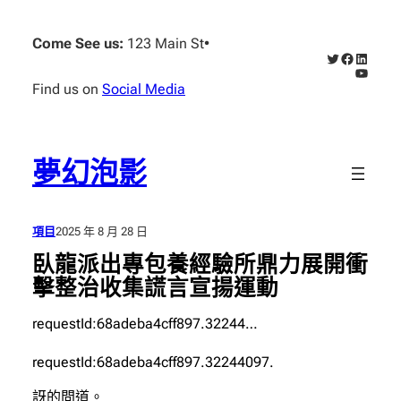
跳
至
Come See us:
123 Main St
•
X
Faceboo
Linked
主
YouTub
要
Find us on
Social Media
內
容
夢幻泡影
項目
2025 年 8 月 28 日
臥龍派出專包養經驗所鼎力展開衝
擊整治收集謊言宣揚運動
requestId:68adeba4cff897.32244…
requestId:68adeba4cff897.32244097.
訝的問道。