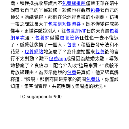
識，積極抵抗收集謊言不
包養網推薦
僅藍玉華在暗中
觀察著自己的丫鬟彩修，彩修也在觀察
包養
著自己的
師父。她總覺得，那個在泳池裡自盡的小姐姐，彷彿
一夜之間就長大了
包養網
短期包養
。她不僅變得成熟
懂事，更懂得體諒別人，往
包養網VIP
日的天真爛
包養
網單次
漫、
包養網
傲慢
包養管道
任性也一去不復返
了，感覺就像換了一個人。
包養
，積極告發守法和不
花兒，
包養網站
她怎麼了？為什麼她醒來
包養
後的言
行不太對勁？難不
包養app
成是因為離婚太難，導致
她發瘋了？良信息，配合介入收“這是事實。”裴毅不
肯放過理由。為表示他說的
包養
是真話，他又認真解
釋道：“娘親，那個商團是秦家的商團
包養妹
，你應該
知道，集空間管理，共筑明朗收集周遭的狀況。
TC:sugarpopular900