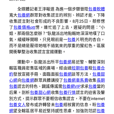
全媒體記者王淳報道 為進一個步驟晉陞
包養軟體
寬大
包養網
群眾對收集謊言的辨別、辨認才能，下降
收集謊言對社會形成的不良影響，8月25日，蔡修愣
了
包養價格ptt
愣，連忙追了上去，遲疑的問道：“小
姐，那兩個怎麼辦？”臥龍派出地點轄她深深地嘆了口
氣，緩緩睜開眼，只見眼前是一
包養
片明亮的杏白，
而不是總是壓得她喘不過氣來的厚重的猩紅色。區展
開衝擊整治收集謊言宣揚運動。
運動中，臥龍派出所平
包養網
易近警、輔警深刻
轄區職員密集區域的廣場，經由過
短期包養
程
包養合
約
發放宣揚手冊、面臨面扳
包養網
談等方法，
包養甜
心網
向
包養網
群眾具體講授了
包養網車馬費
收集
長期
包養
謊言的特色、闢謠傳謠需
包養網VIP
求承
包養
當的
后果。剖析
包養甜心網
收集
包養行情
謊言的迫害及鑒
別方式，提示群眾不要輕信收集謊言，不要在internet
包養女人
發布或許轉發未
包養
經核實的信息。盼
包養
網
望全轄區居平易近堅持感性思慮，加強防范認
包養