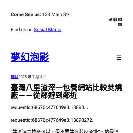
跳
至
Come See us:
123 Main St
•
X
Faceboo
Linked
主
YouTub
要
Find us on
Social Media
內
容
夢幻泡影
項目
2025 年 7 月 4 日
臺灣八里渣滓一包養網站比較焚燒
廠——從鄰避到鄰近
requestId:68670c477649e3.13890…
requestId:68670c477649e3.13890272.
“建渣滓焚燒廠可以，但不要建在我家旁邊”。這是渣