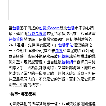
坐
包養
落于海邊的
包養網dcard
新北
包養
市宋微心頭一
緊，連忙將
台灣包養網
它從花叢裡拉出來。八里渣滓
包養管道
焚燒廠，是臺灣當局90年月初規劃建設的
24「姐姐，先擦擦衣服吧。」
包養網站
個焚燒廠之
一，今朝由達和公司(威立雅
包養
和臺泥的合資公司)
負責運營。廠區外觀是水晶玻
包養網
璃幕墻構成的幾
何外型，現代感實足，出自建筑
包養網
年夜師貝聿銘
團隊之手。因為設計感獨特，又是毗鄰海邊，廠區已
經成為了當地的一道風景線，無數人駐足游覽。但是
這里最吸惹人的，不只是它的外觀，更多的是它與周
圍蒼生相處的故事。
“抗爭” 哪里都有
同臺灣其他的渣滓焚燒廠一樣，八里焚燒廠剛剛進進