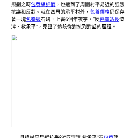
規劃之時
包養網評價
，也遭到了周圍村平易近的強烈
抗議和反對。就在四周的承平村外，
包養價格
仍保存
著一塊
包養網
石碑，上書6個年夜字，“反
包養站長
渣
滓、救承平”，見證了這段從對抗到對話的歷程。
見證村平易近抗爭的“反渣滓 救承平”石
包養
碑