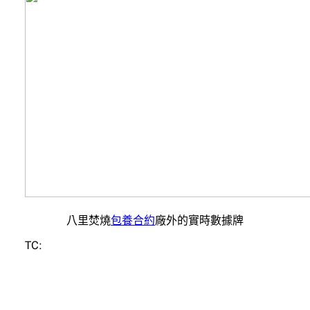
八里焚燒
包養合約
廠外的實時數據牌
TC: