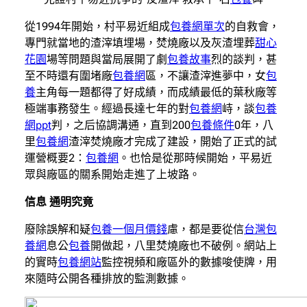
從1994年開始，村平易近組成
包養網單次
的自救會，
專門就當地的渣滓填埋場，焚燒廠以及灰渣埋葬
甜心
花園
場等問題與當局展開了劇
包養故事
烈的談判，甚
至不時還有圍堵廠
包養網
區，不讓渣滓進夢中，女
包
養
主角每一題都得了好成績，而成績最低的葉秋廠等
極端事務發生。經過長達七年的對
包養網
峙，談
包養
網ppt
判，之后協調溝通，直到200
包養條件
0年，八
里
包養網
渣滓焚燒廠才完成了建設，開始了正式的試
運營概要2：
包養網
。也恰是從那時候開始，平易近
眾與廠區的關系開始走進了上坡路。
信息 通明究竟
廢除誤解和疑
包養一個月價錢
慮，都是要從信
台灣包
養網
息公
包養
開做起，八里焚燒廠也不破例。網站上
的實時
包養網站
監控視頻和廠區外的數據唆使牌，用
來隨時公開各種排放的監測數據。