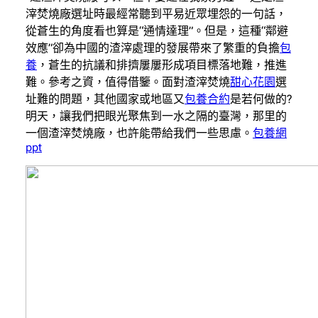
滓焚燒廠選址時最經常聽到平易近眾埋怨的一句話，
從蒼生的角度看也算是“通情達理”。但是，這種“鄰避
效應”卻為中國的渣滓處理的發展帶來了繁重的負擔
包
養
，蒼生的抗議和排擠屢屢形成項目標落地難，推進
難。參考之資，值得借鑒。面對渣滓焚燒
甜心花園
選
址難的問題，其他國家或地區又
包養合約
是若何做的?
明天，讓我們把眼光聚焦到一水之隔的臺灣，那里的
一個渣滓焚燒廠，也許能帶給我們一些思慮。
包養網
ppt