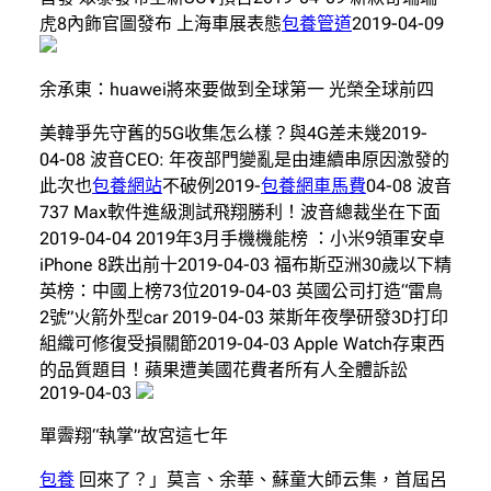
虎8內飾官圖發布 上海車展表態
包養管道
2019-04-09
余承東：huawei將來要做到全球第一 光榮全球前四
美韓爭先守舊的5G收集怎么樣？與4G差未幾2019-
04-08 波音CEO: 年夜部門變亂是由連續串原因激發的
此次也
包養網站
不破例2019-
包養網車馬費
04-08 波音
737 Max軟件進級測試飛翔勝利！波音總裁坐在下面
2019-04-04 2019年3月手機機能榜 ：小米9領軍安卓
iPhone 8跌出前十2019-04-03 福布斯亞洲30歲以下精
英榜：中國上榜73位2019-04-03 英國公司打造“雷鳥
2號”火箭外型car 2019-04-03 萊斯年夜學研發3D打印
組織可修復受損關節2019-04-03 Apple Watch存東西
的品質題目！蘋果遭美國花費者所有人全體訴訟
2019-04-03
單霽翔“執掌”故宮這七年
包養
回來了？」莫言、余華、蘇童大師云集，首屆呂