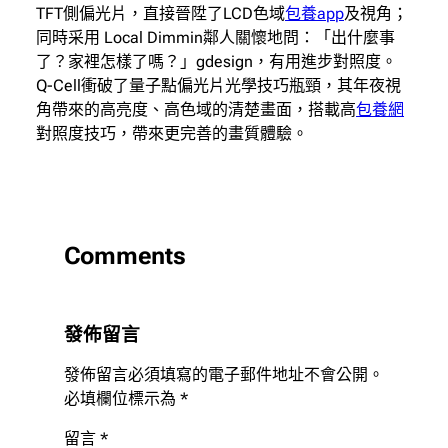
TFT側偏光片，直接晉陞了LCD色域
包養app
及視角；
同時采用 Local Dimmin鄰人關懷地問：「出什麼事
了？家裡怎樣了嗎？」gdesign，有用進步對照度。
Q-Cell衝破了量子點偏光片光學技巧瓶頸，其年夜視
角帶來的高亮度、高色域的清楚畫面，搭載高
包養網
對照度技巧，帶來更完善的畫質體驗。
Comments
發佈留言
發佈留言必須填寫的電子郵件地址不會公開。
必填欄位標示為
*
留言
*