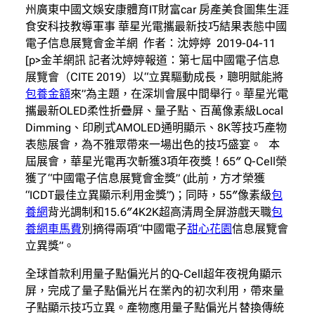
州廣東中國文娛安康體育IT財富car 房產美食圖集生涯
食安科技教導軍事 華星光電攜最新技巧結果表態中國
電子信息展覽會金羊網 作者：沈婷婷 2019-04-11
[p>金羊網訊 記者沈婷婷報道：第七屆中國電子信息
展覽會（CITE 2019）以“立異驅動成長，聰明賦能將
包養金額
來”為主題，在深圳會展中間舉行。華星光電
攜最新OLED柔性折疊屏、量子點、百萬像素級Local
Dimming、印刷式AMOLED通明顯示、8K等技巧產物
表態展會，為不雅眾帶來一場出色的技巧盛宴。 本
屆展會，華星光電再次斬獲3項年夜獎！65″ Q-Cell榮
獲了“中國電子信息展覽會金獎” (此前，方才榮獲
“ICDT最佳立異顯示利用金獎”)；同時，55″像素級
包
養網
背光調制和15.6″4K2K超高清周全屏游戲天職
包
養網車馬費
別摘得兩項“中國電子
甜心花園
信息展覽會
立異獎”。
全球首款利用量子點偏光片的Q-Cell超年夜視角顯示
屏，完成了量子點偏光片在業內的初次利用，帶來量
子點顯示技巧立異。產物應用量子點偏光片替換傳統