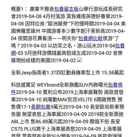
概要1： 廣東不雅音
包養留言板
山舉行游玩成長研究
會2019-04-08 4月村落游 莫負連南英德好春景2019-
04-08 因特拉肯:“歐洲屋脊”下的慢時間2019-04-04 美
國佛羅里達州 中國游客多少數字創汗青新高2019-04-
04 夜間游花費看漲——明天你“
包養網比較
夜游”了
嗎？2019-04-03 以訪茶之名，游山玩水2019-04
包養
網
-03 5月迪拜游價錢最高勁減五成2019-04-02 音樂
展現紛歧樣的美國2019-04-02
全新Jeep指南者1.3T四缸動員機車型上市 15.58萬起
科技感實足 WEYbrand全新旗艦SUV內飾曝光
包養條
件
2019-04-10 賓利公布2019上海車展聲勢 兩款首發
車2019-04-10 純電動MAV別克VELITE 6開啟預售 預
售價17-1
長期包養
9萬元2019-04-10 長安歐尚新車預
告圖 無望表態上海車展2019-04-09 2019款全新奧迪
A8L上市 售86.88萬元起2019-04-09 顏值不俗 長安
CS75 PLUS將于上海車展表態2019-04-09 上海車展
首發 眾泰發布全新SUV預告2019-04-09 新款奇瑞瑞