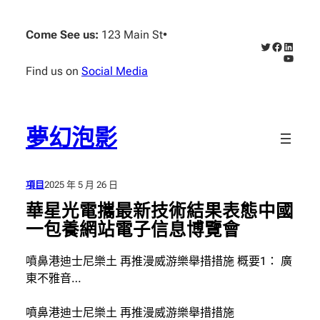
跳
至
Come See us:
123 Main St
•
X
Faceboo
Linked
主
YouTub
要
Find us on
Social Media
內
容
夢幻泡影
項目
2025 年 5 月 26 日
華星光電攜最新技術結果表態中國
一包養網站電子信息博覽會
噴鼻港迪士尼樂土 再推漫威游樂舉措措施 概要1： 廣
東不雅音…
噴鼻港迪士尼樂土 再推漫威游樂舉措措施