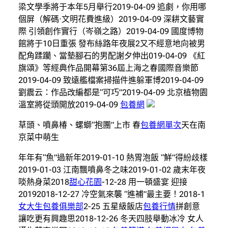
梁文學季將于本年5月舉行2019-04-09 追劇，你用哪
個屏（解碼·文明花費進級）2019-04-09 深耕文藝實
際 引領創作實行（岑嶺之路）2019-04-09 國度博物
館將于10日重張 發布絲路年夜展2又不經意地向被男
配角蹂躪、當墊腳石的男配謝夕伸出019-04-09 《紅
旗頌》等經典作品開幕第36屆上海之春國際音樂節
2019-04-09 致遠艦檔案掃描件進躲軍博2019-04-09
劉震云：作品改編都是“可巧”2019-04-09 北京植物園
溫室將從頭開放2019-04-09
包養網
草頭、噴鼻椿、螺螄“抱團”上市 春
包養網單次
天在南
京菜中萌生
年年有“魚”過新年2019-01-10 熱胃泡飯 “鮮”得紛歧樣
2019-01-03 江南飄噴鼻冬之味2019-01-02 歲末年夜
啖熱身菜2018
甜心花園
-12-28 用一頓盛宴 迎接
20192018-12-27 冷空氣來襲 “進補”最主要！2018-1
女大生包養俱樂部
2-25 五星級飯店
包養行情
拼創意
讓吃更有興趣思2018-12-26 冬天四肢舉動冰冷 女人