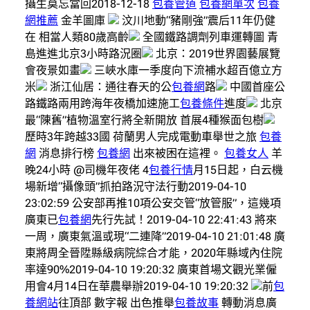
攝生莫忘當回2018-12-18
包養管道
包養網單次
包養
網推薦
金羊圖庫
汶川地動“豬剛強”震后11年仍健
在 相當人類80歲高齡
全國鐵路調劑列車運轉圖 青
島進進北京3小時路況圈
北京：2019世界園藝展覽
會夜景如畫
三峽水庫一季度向下流補水超百億立方
米
浙江仙居：通往春天的公
包養網
路
中國首座公
路鐵路兩用跨海年夜橋加速施工
包養條件
進度
北京
最“陳舊”植物溫室行將全新開放 首展4種猴面包樹
歷時3年跨越33國 荷蘭男人完成電動車舉世之旅
包養
網
消息排行榜
包養網
出來被困在這裡。
包養女人
羊
晚24小時 @司機年夜佬 4
包養行情
月15日起，白云機
場新增“攝像頭”抓拍路況守法行動2019-04-10
23:02:59 公安部再推10項公安交管“放管服”，這幾項
廣東已
包養網
先行先試！2019-04-10 22:41:43 將來
一周，廣東氣溫或現“二連降”2019-04-10 21:01:48 廣
東將周全晉陞縣級病院綜合才能，2020年縣域內住院
率達90%2019-04-10 19:20:32 廣東首場文觀光業僱
用會4月14日在華農舉辦2019-04-10 19:20:32
前
包
養網站
往頂部 數字報 出色推舉
包養故事
轉動消息廣