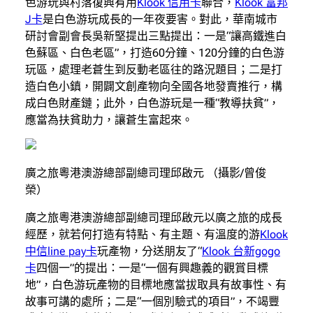
色游玩與村落復興有用
Klook 信用卡
聯合，
Klook 富邦
J卡
是白色游玩成長的一年夜要害。對此，華南城市
研討會副會長吳新堅提出三點提出：一是“讓高鐵進白
色蘇區、白色老區”，打造60分鐘、120分鐘的白色游
玩區，處理老蒼生到反動老區往的路況題目；二是打
造白色小鎮，開闢文創產物向全國各地發賣推行，構
成白色財產鏈；此外，白色游玩是一種“教導扶貧”，
應當為扶貧助力，讓蒼生富起來。
廣之旅粵港澳游總部副總司理邱啟元 （攝影/曾俊
榮）
廣之旅粵港澳游總部副總司理邱啟元以廣之旅的成長
經歷，就若何打造有特點、有主題、有溫度的游
Klook
中信line pay卡
玩產物，分送朋友了“
Klook 台新gogo
卡
四個一”的提出：一是“一個有興趣義的觀賞目標
地”，白色游玩產物的目標地應當拔取具有故事性、有
故事可講的處所；二是“一個別驗式的項目”，不竭豐