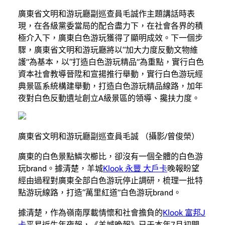
廣東省文明和游玩廳副巡查員毛誠作主題講話時表
現，在各級黨委當局的配合盡力下，在社會各界的積
極介入下，廣東白色游玩獲得了顯明成效。下一個步
驟，廣東省文明和游玩廳將以“加大力度反動文物維
護”為基本，以“打造白色游玩精品”為重點，實行白色
資本社會教導晉陞和宣揚推行舉動，實行白色游玩經
典景區系統構建舉動，打造白色游玩精品線路，加年
夜對白色反動遺址創立A級景區的領導、攙扶力度。
廣東省文明和游玩廳副巡查員毛誠 （攝影/曾俊榮）
廣東的白色景點鱗次櫛比，卻沒有一個全體的白色游
玩brand。據清楚，羊城
Klook 永豐 大戶卡
晚報盼望
經由過程對廣東全部白色游玩停止調研，梳理一批特
點游玩線路，打造“萬里紅道”白色游玩brand。
據清楚，作為嶺南厚載情懷和社會擔負的
Klook 富邦J
卡
平易近生年夜報，《羊城晚報》已于本年7月初開