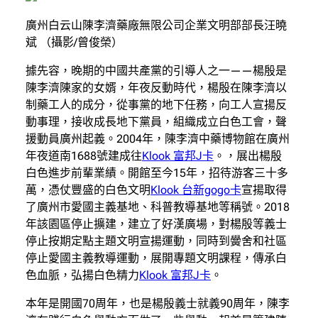
廣州白云山陳李濟藥廠無限公司企業文明部部長汪曉
斌 （攝影/曾俊榮）
據先容，晚期的中國共產黨的引導人之一——楊殷是
陳李濟陳家的女婿，年夜反動時代，楊殷在陳李濟以
制藥工人的成分，從事黨的地下任務，向工人宣揚反
動事理，接收成長地下黨員，組織成立白色工會，聲
援動員廣州起義。2004年，陳李濟中藥博物館在廣州
年夜道南1688號建成往
Klook 富邦J卡
。，展出楊殷
白色進步前輩業績。開館至今15年，招待游客三十多
萬，憑仗豐盛的白色文明
Klook 台新gogo卡
宣揚取得
了廣州市愛國主義基地、科普教導基地等稱號。2018
年該園區停止擴建，建立了好漢廣場，對楊殷等義士
停止按期定點主題文明宣揚運動，同時到黌舍和社區
停止愛國主義教導運動，展開專題文明課程，傳承白
色血脈，弘揚白色精力
Klook 富邦J卡
。
本年是開國70周年，也是楊殷義士就義90周年，陳李