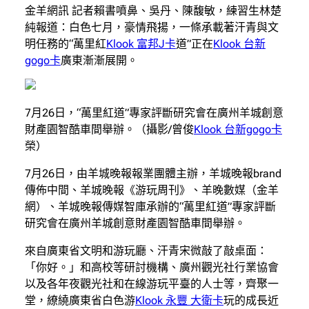
金羊網訊 記者賴書噴鼻、吳丹、陳馥敏，練習生林楚
純報道：白色七月，豪情飛揚，一條承載著汗青與文
明任務的“萬里紅
Klook 富邦J卡
道”正在
Klook 台新
gogo卡
廣東漸漸展開。
7月26日，“萬里紅道”專家評斷研究會在廣州羊城創意
財產園智酷車間舉辦。（攝影/曾俊
Klook 台新gogo卡
榮）
7月26日，由羊城晚報報業團體主辦，羊城晚報brand
傳佈中間、羊城晚報《游玩周刊》、羊晚數媒（金羊
網）、羊城晚報傳媒智庫承辦的“萬里紅道”專家評斷
研究會在廣州羊城創意財產園智酷車間舉辦。
來自廣東省文明和游玩廳、汗青宋微敲了敲桌面：
「你好。」和高校等研討機構、廣州觀光社行業協會
以及各年夜觀光社和在線游玩平臺的人士等，齊聚一
堂，繚繞廣東省白色游
Klook 永豐 大衛卡
玩的成長近