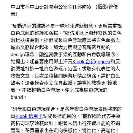
中山市孫中山研討會辦公室主任郭昉凌 （攝影/曾俊
榮）
“反動遺址的維護不是一味地注進新概念，更應當重視
白色底蘊的維護和弘揚。”郭昉凌以上海靜安區的白色
游玩扶植為例，提倡成長白色游玩應當將白色血脈與
城市文脈聯合起來，加大力度與游客親密互動的
design理念，融進寓教于樂的互動和白色教導理念，
她提出：起首要應用鄉土汗青
Klook 台新gogo卡
和反
動原址打造一批白色游玩示范區，拔取有代表性的人
物做文章；其次是積極開闢游玩精品線路，講好白色
故事；還要摸索樹立立異載體，讓黨性教導更“接地
氣”，不竭推動白色游玩，使之成為廣東游玩的
brand。
“研學和白色游玩聯合，是各年夜白色游玩景區將來的
重
Klook 信用卡
點成長標的目的。”攜程國際代表平臺
商拓司理李映萩談到，跟著人們出行花費才能的不竭
晉陞，花費需求也在走向多樣化、特性化、高端化，