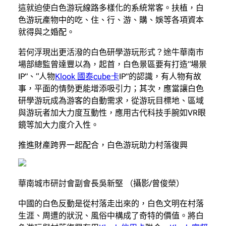
這就迫使白色游玩線路多樣化的系統常客。扶植，白
色游玩產物中的吃、住、行、游、購、娛等各項資本
就得與之婚配。
若何浮現出更活潑的白色研學游玩形式？途牛華南市
場部總監曾達豐以為，起首，白色景區要有打造“場景
IP”、“人物
Klook 國泰cube卡
IP”的認識，有人物有故
事，平面的情勢更能增添吸引力；其次，應當讓白色
研學游玩成為游客的自動需求，從游玩目標地、區域
與游玩者加大力度互動性，應用古代科技手腕如VR眼
鏡等加大力度介入性。
推進財產跨界一起配合，白色游玩助力村落復興
華南城市研討會副會長吳新堅 （攝影/曾俊榮）
中國的白色反動是從村落走出來的，白色文明在村落
生涯、周遭的狀況、風俗中構成了奇特的價值。將白