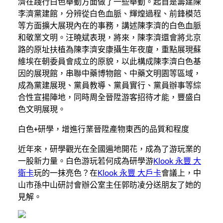
濟在踐行白色舉動方面做了一些舉動。起首是籌建陳
李濟黨建館，分辨從白色血脈、輝煌過程、前鋒模范
等方面擴大展現內在的事務，講述陳李濟的白色血脈
和敬業文明。汪曉斌表現，將來，陳李濟還會將北京
路的原址扶植為陳李濟安康攝生年夜廈，重點展現蘇
維埃在朝委員會成立的原貌，以此構成陳李濟白色基
因的展現館，串聯中藥博物館、中藥文明園等區域，
成為黨建展現、黨員教導、黨員實行、黨員辦事等綜
合性宣揚陣地，同時周全晉陞游客招待才能，豐盛白
色文明展現。
白色+研學，增進行業晉陞產物東西的品質和程度
近年來，研學觀光在全國遍地開花，成為了游玩業的
一股新力量。白色游玩若何成為研學游
Klook 永豐 大
衛卡
玩的一抹亮色？在
Klook 永豐 大戶卡
會議上，中
山市孫中山研討會辦公室主任郭昉凌分送朋友了她的
見解。