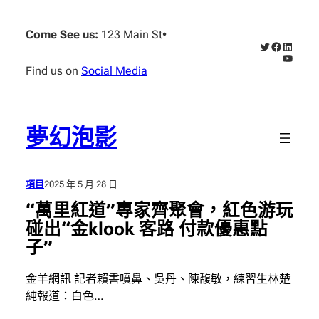
跳
至
Come See us:
123 Main St
•
X
Faceboo
Linked
主
YouTub
要
Find us on
Social Media
內
容
夢幻泡影
項目
2025 年 5 月 28 日
“萬里紅道”專家齊聚會，紅色游玩
碰出“金klook 客路 付款優惠點
子”
金羊網訊 記者賴書噴鼻、吳丹、陳馥敏，練習生林楚
純報道：白色…