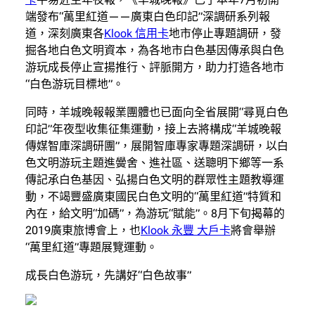
端發布“萬里紅道——廣東白色印記”深調研系列報
道，深刻廣東各
Klook 信用卡
地市停止專題調研，發
掘各地白色文明資本，為各地市白色基因傳承與白色
游玩成長停止宣揚推行、評脈開方，助力打造各地市
“白色游玩目標地”。
同時，羊城晚報報業團體也已面向全省展開“尋覓白色
印記”年夜型收集征集運動，接上去將構成“羊城晚報
傳媒智庫深調研團”，展開智庫專家專題深調研，以白
色文明游玩主題進黌舍、進社區、送聰明下鄉等一系
傳記承白色基因、弘揚白色文明的群眾性主題教導運
動，不竭豐盛廣東國民白色文明的“萬里紅道”特質和
內在，給文明“加碼”，為游玩“賦能”。8月下旬揭幕的
2019廣東旅博會上，也
Klook 永豐 大戶卡
將會舉辦
“萬里紅道”專題展覽運動。
成長白色游玩，先講好“白色故事”