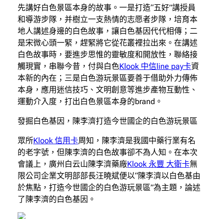
先講好白色景區本身的故事。一是打造“五好”講授員
和導游步隊，并樹立一支熱情的志愿者步隊，培育本
地人講述身邊的白色故事，讓白色基因代代相傳；二
是宋微心頭一緊，趕緊將它從花叢裡拉出來。在講述
白色故事時，要進步思惟的靈敏度和開放性，聯絡接
觸現實，串聯今昔，付與白色
Klook 中信line pay卡
資
本新的內在；三是白色游玩景區要善于借助外力傳佈
本身，應用迷信技巧、文明創意等進步產物互動性、
運動介入度，打出白色景區本身的brand。
發掘白色基因，陳李濟打造今世國企的白色游玩景區
眾所
Klook 信用卡
周知，陳李濟是我國中藥行業有名
的老字號，但陳李濟的白色故事卻不為人知。在本次
會議上，廣州白云山陳李濟藥廠
Klook 永豐 大衛卡
無
限公司企業文明部部長汪曉斌便以“陳李濟以白色基由
於焦點，打造今世國企的白色游玩景區”為主題，論述
了陳李濟的白色基因。