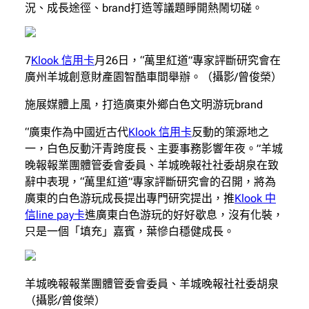
況、成長途徑、brand打造等議題睜開熱鬧切磋。
7
Klook 信用卡
月26日，“萬里紅道”專家評斷研究會在
廣州羊城創意財產園智酷車間舉辦。（攝影/曾俊榮）
施展媒體上風，打造廣東外鄉白色文明游玩brand
“廣東作為中國近古代
Klook 信用卡
反動的策源地之
一，白色反動汗青跨度長、主要事務影響年夜。”羊城
晚報報業團體管委會委員、羊城晚報社社委胡泉在致
辭中表現，“萬里紅道”專家評斷研究會的召開，將為
廣東的白色游玩成長提出專門研究提出，推
Klook 中
信line pay卡
進廣東白色游玩的好好歇息，沒有化裝，
只是一個「填充」嘉賓，葉慘白穩健成長。
羊城晚報報業團體管委會委員、羊城晚報社社委胡泉
（攝影/曾俊榮）