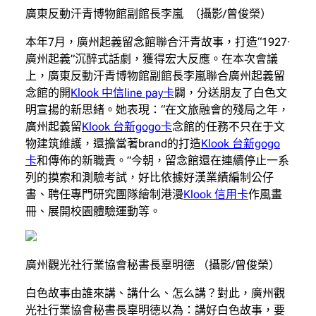
廣東反動汗青博物館副館長李嵐 （攝影/曾俊榮）
本年7月，廣州起義留念館聯合汗青故事，打造“1927·
廣州起義”沉醉式話劇，獲得宏大反應。在本次會議
上，廣東反動汗青博物館副館長李嵐聯合廣州起義留
念館的開
Klook 中信line pay卡
闢，分送朋友了白色文
明宣揚的新思緒。她表現：“在文旅融會的殘局之年，
廣州起義留
Klook 台新gogo卡
念館的任務不只在于文
物建筑維護，還擔當著brand的打造
Klook 台新gogo
卡
和傳佈的新職責。”今朝，留念館還在連續停止一系
列的摸索和測驗考試，好比依據好漢業績編制公仔
書、聘任專門研究團隊繪制港漫
Klook 信用卡
作風畫
冊、展開校園體驗運動等。
廣州觀光社行業協會秘書長辜明德 （攝影/曾俊榮）
白色故事由誰來講、講什么、怎么講？對此，廣州觀
光社行業協會秘書長辜明德以為：講好白色故事，要