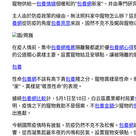
寵物供給一
包養情婦
個暖和的“
包養網
新家”，并由專門研
主人由於防疫政策的緣由，無法照料家中寵物怎么辦？這
養網
從防疫的角度
包養意思
來說，固然不克不及賜與寵物
圖/周巍
在疫人情前，集中
包養網推薦
隔離醫都處於優
包養網心得
的公道關心異樣主要。設置寵物姑且安頓點，讓被隔離的寵
包養
性命
包養網
不該有高下貴
包養
賤之分，寵物異樣是性命。
“家”，異樣是“敬畏性命”的表現。
據統
包養網比較
計，5月1日至10日，白云區農業鄉村局累
明，疫情之下的寵物救助不是個案，不
包養金額
少寵物的
出進獻。
今朝國際疫情時有披髮，防疫仍然不克不及松懈。
包養網
響，從而凝集起最年夜的共鳴和民氣。設置寵物安頓點，