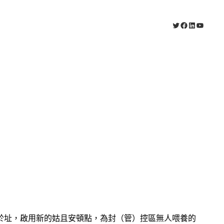
X
Facebook
LinkedIn
YouTub
於址，啟用新的姑且安頓點，為封（管）控區無人喂養的