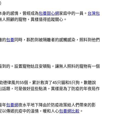
）
本身的感情，曾經成為
包養甜心網
家庭中的一員。
台灣包
無人照顧的寵物，異樣值得追蹤關心。
離的
包養
同時，斟酌到被隔離者的感觸感染，照料到他們
看到的。設置寵物姑且安頓點，讓無人照料的寵物有一個
助德律風共55個，累計救濟了45只貓和5只狗。數聽說
沿話題，可是做好這些點滴，異樣是為了防疫的年夜局作
最年
包養網
夜水平地下降由於防疫政策給人們帶來的影
足以傳遞抗疫中的溫情，暖和人心
包養網比較
。