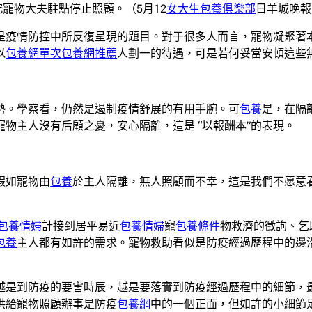
究寵物大夫駐點停止照顧。（5月12
女大生包養俱樂部
日羊城晚報
是疫情防控中所反復呈現的題目。對于很多人而言，寵物凝聚著
以
包養網單次
包養網推薦
人劃一的待遇，可是若何妥當安頓這些
勢。學察看，仍然是遏制疫情舒展的有用手腕。可
包養
是，在隔
物主人沒有后顧之憂，安心隔離，這是 “以報酬本”的表現。
假如寵物由
包養
於主人隔離，無人照顧而不幸，這是我們不愿意
包養情婦
計接到居平易近
包養情婦
寵
包養條件
物救濟的徵詢、乞
包養
主人都有如許的需求。寵物救助看似是防疫經過歷程中的邊
越是到防疫的要害時辰，越是要落實到防疫經過歷程中的細節，
供給寵物照顧辦事是防疫
包養網
中的一個正面，但如許的小細節