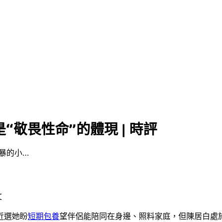
敬畏性命”的體現 | 時評
暴的小…
文
近選她盼
短期包養
望伴侶能陪同在身邊、照料家庭，但陳居白處