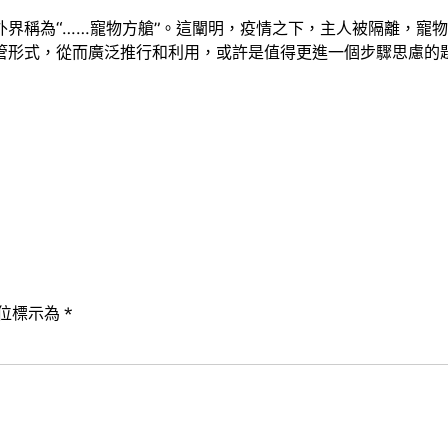
外界稱為“……寵物方艙”。這闡明，疫情之下，主人被隔離，寵
管形式，從而廣泛推行和利用，或許是值得更進一個步驟思慮的
位標示為
*