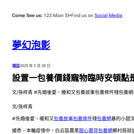
跳
至
Come See us:
123 Main St
•
Find us on
Social Media
主
要
內
容
夢幻泡影
項目
2025 年 5 月 30 日
設置一包養價錢寵物臨時安頓點是“
文/孫梓青 #先婚後愛，暖和又包養故事包養條件殘包養網
文/孫梓青
#先婚後愛，暖和又
包養故事
包養條件
殘
包養網
暴的小甜
據悉，本輪疫情中，白云區農業
甜心寶貝包養網
鄉村局就