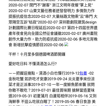
2020-02-07 閉門不“謝客” 浙江文明年夜餐“掌上見”
2020-02-07 山東文藝任務者迸發發明力 多情勢力作
提振抗疫信念2020-02-07 大量絲路文物乘“云”串門 大
眾隔空互訴“枯寂”2020-02-07 深圳歌劇院建筑design
計劃國際比賽日程延后2020-02-07 第四十四屆世界遺
產年夜會見向全國公然征會議徽2020-02-07 廣州畫院
創作大量力作，助力防疫抗疫2020-02-06 多地元宵晚
會 新增抗擊疫情節目2020-02-06
干杯！十月里多個德國啤酒節開鑼
愛好吃日料 不懂清酒怎么行?
——把握這幾點，清酒小白也懂行2019-12
包養
-02
金秋吃蟹 如許吃才安康2019-09-24 炎炎夏季來份涼
菜才是正派事2019-07-10 一年一度鯡魚節來襲 就問
你敢不敢吃？2019-07-01 最佳賞味期 搶鮮當造夏味
道2019-05-31 初夏蒲月 白蘆筍相伴2019-05-16 又到
海鮮季 不這么吃就白瞎了！2019-05-06 春日食游 美