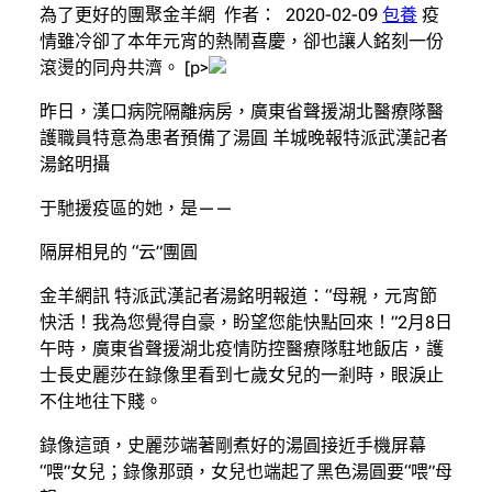
為了更好的團聚金羊網 作者： 2020-02-09
包養
疫
情雖冷卻了本年元宵的熱鬧喜慶，卻也讓人銘刻一份
滾燙的同舟共濟。 [p>
昨日，漢口病院隔離病房，廣東省聲援湖北醫療隊醫
護職員特意為患者預備了湯圓 羊城晚報特派武漢記者
湯銘明攝
于馳援疫區的她，是——
隔屏相見的 “云”團圓
金羊網訊 特派武漢記者湯銘明報道：“母親，元宵節
快活！我為您覺得自豪，盼望您能快點回來！”2月8日
午時，廣東省聲援湖北疫情防控醫療隊駐地飯店，護
士長史麗莎在錄像里看到七歲女兒的一剎時，眼淚止
不住地往下賤。
錄像這頭，史麗莎端著剛煮好的湯圓接近手機屏幕
“喂”女兒；錄像那頭，女兒也端起了黑色湯圓要“喂”母