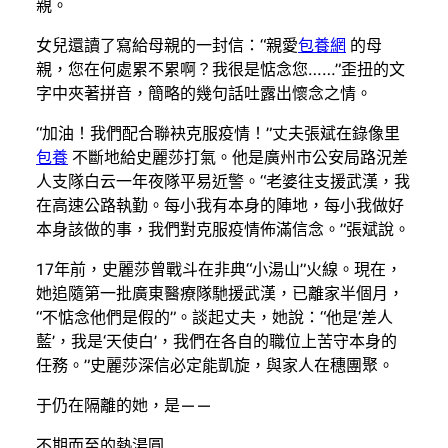
親。
女兒還讀了寫給母親的一封信：“親愛
包養網
的母
親，您在何處累不累啊？我很是惦念您……”歪扭的文
字中夾著拼音，簡略的幾句話吐露出懷念之情。
“加油！我們配合聯袂克服疫情！”丈夫張斌在錄像里
包養
不斷地給史麗莎打氣。他是廣州市公安局路況差
人支隊白云一年夜隊平易近警。“老婆往支援武漢，我
在高速公路執勤。每小我有本身的陣地，每小我做好
本身該做的事，我們對克服疫情佈滿信念。”張斌說。
17年前，史麗莎曾戰斗在非典“小湯山”火線。現在，
她追隨第一批廣東醫療隊馳援武漢，已離家半個月，
“不惦念他們是假的”。談起丈夫，她說：“他是‘差人
藍’，我是‘天使白’，我們在各自的職位上苦守本身的
任務。”史麗莎深信必定能凱旋，與家人在穗團聚。
于仍在隔離的她，是——
不期而至的熱湯圓