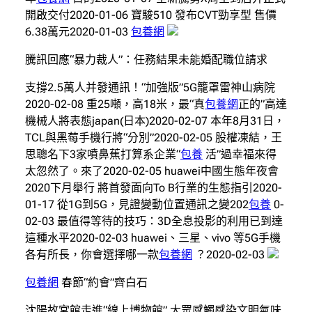
開啟交付2020-01-06 寶駿510 發布CVT勁享型 售價
6.38萬元2020-01-03
包養網
騰訊回應“暴力裁人”：任務結果未能婚配職位請求
支撐2.5萬人并發通訊！“加強版”5G籠罩雷神山病院
2020-02-08 重25噸，高18米，最“真
包養網
正的”高達
機械人將表態japan(日本)2020-02-07 本年8月31日，
TCL與黑莓手機行將“分別”2020-02-05 股權凍結，王
思聰名下3家噴鼻蕉打算系企業“
包養
活”過幸福來得
太忽然了。來了2020-02-05 huawei中國生態年夜會
2020下月舉行 將首發面向To B行業的生態指引2020-
01-17 從1G到5G，見證變動位置通訊之變202
包養
0-
02-03 最值得等待的技巧：3D全息投影的利用已到達
這種水平2020-02-03 huawei、三星、vivo 等5G手機
各有所長，你會選擇哪一款
包養網
？2020-02-03
包養網
春節“約會”齊白石
沈陽故宮館走進“線上博物館” 大眾感觸感染文明氣味