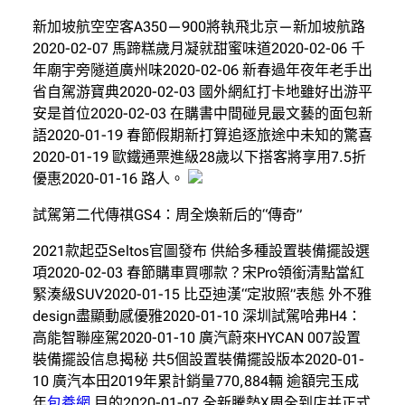
新加坡航空空客A350—900將執飛北京—新加坡航路
2020-02-07 馬蹄糕歲月凝就甜蜜味道2020-02-06 千
年廟宇旁隧道廣州味2020-02-06 新春過年夜年老手出
省自駕游寶典2020-02-03 國外網紅打卡地雖好出游平
安是首位2020-02-03 在購書中間碰見最文藝的面包新
語2020-01-19 春節假期新打算追逐旅途中未知的驚喜
2020-01-19 歐鐵通票進級28歲以下搭客將享用7.5折
優惠2020-01-16 路人。
試駕第二代傳祺GS4：周全煥新后的“傳奇”
2021款起亞Seltos官圖發布 供給多種設置裝備擺設選
項2020-02-03 春節購車買哪款？宋Pro領銜清點當紅
緊湊級SUV2020-01-15 比亞迪漢“定妝照”表態 外不雅
design盡顯動感優雅2020-01-10 深圳試駕哈弗H4：
高能智聯座駕2020-01-10 廣汽蔚來HYCAN 007設置
裝備擺設信息揭秘 共5個設置裝備擺設版本2020-01-
10 廣汽本田2019年累計銷量770,884輛 逾額完玉成
年
包養網
目的2020-01-07 全新騰勢X周全到店并正式