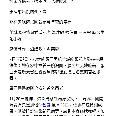
送湯圓過去，很不測，也很暖和。”
于痊愈出院的她，是——
能在家吃碗湯圓就是莫年夜的幸福
羊城晚報特派武漢記者 溫建敏 通信員 王軍飛 練習生
謝小婉
錄像制作：溫建敏、陶奕燃
8日下戰書，37歲的張亞男給羊城晚報記者發來一段
錄像：她在家中捧著一碗湯圓，臉色甜美地吃著。張
亞男是廣東省西醫醫療隊馳援武漢后治愈的首名患
者。
粵西醫醫療隊治愈的首名患者
1月20日擺佈，張亞男感到滿身沒勁，后背疼，剛開
端認為只是通俗傷
包養
風。23日，依據病院檢測成
果，她被確診沾染新冠病毒。感到本身癥狀較輕，加