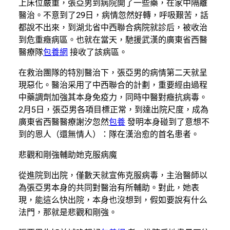
上床位嚴重，張亞男到病院開了一些藥，在家中隔離
醫治。不意到了29日，病情忽然好轉，呼吸艱苦，話
都說不出來，到湖北省中西聯合病院就診后，被收治
到危重癥病區。也就在當天，馳援武漢的廣東省西醫
醫療隊
包養網
接收了該病區。
在救治團隊的特別醫治下，張亞男的病情第二天就呈
現惡化。醫治采用了中西聯合的計劃，重要經由過程
中藥調劑加強其本身免疫力，同時中醫對癥抗病毒。
2月5日，張亞男各項目標正常，到達出院尺度，成為
廣東省西醫醫療謝汐忽然
包養
發明本身碰到了意想不
到的恩人（還無情人）：隊在漢治愈的首名患者。
悲觀和剛強輔助她克服病魔
從進院到出院，僅數天就宣佈克服病毒，主治醫師以
為張亞男本身的共同對醫治有所輔助。對此，她表
現，能這么快出院，本身也沒想到，假如要說有什么
法門，那就是悲觀和剛強。