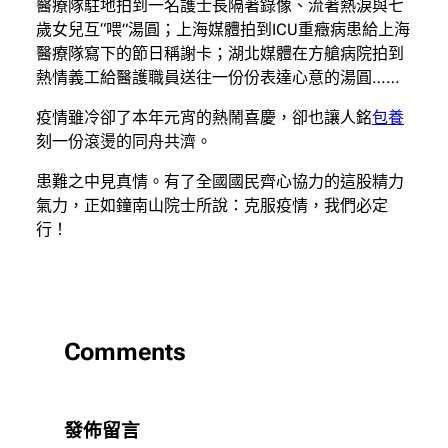
醫療隊駐地拍到一名護士長隔著錄像、流著熱淚與七
歲女兒互“喂”湯圓；上海媒體拍到ICU重癥病患給上海
醫療隊寫下的節日稱謝卡；湖北媒體在方艙病院拍到
熱情義工給醫護職員送往一份份表達心意的湯圓……
疫情雖冷卻了本年元宵的熱鬧喜慶，卻也讓人銘
包養
刻一份滾燙的同舟共濟。
患難之中見真情。有了全國國民齊心協力的這股精力
氣力，正如鐘南山院士所說：克服疫情，我們必定
行！
Comments
發佈留言