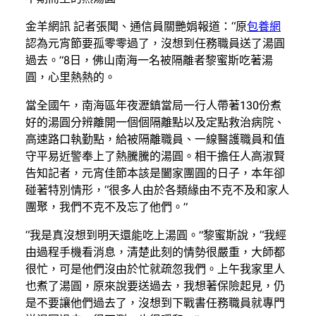
金羊網訊 記者張聞、通信員關艷娟報道：“原
包養網
認為元宵節要孤零零過了，沒想到任務職員送了湯圓
過去。”8日，佛山南海一名被隔離者黎蜜斯吃著湯
圓，心里熱熱的。
當全國午，南海區年夜瀝鎮當局一行人帶著130份煮
好的湯圓分辨離開一個個隔離點以及定點救治病院、
高速路口執勤點，給被隔離職員、一線醫護職員和值
守平易近警奉上了熱騰騰的湯圓。相干擔任人高淑賢
告知記者，元宵佳節本該是闔家團圓的日子，本年卻
碰著特別情形，“很多人由於各類緣由不克不及和家人
團聚，我們不克不及忘了他們。”
“我是真沒想到明天還能吃上湯圓。”黎蜜斯說，“我經
由過程手機看消息，清楚此刻的情勢很嚴重，大師都
很忙，可是他們沒由於忙就疏忽我們。上午我家里人
也煮了湯圓，原來說要送過去，我想著保險起見，仍
是不要讓他們過去了，沒想到下戰書任務職員就專門