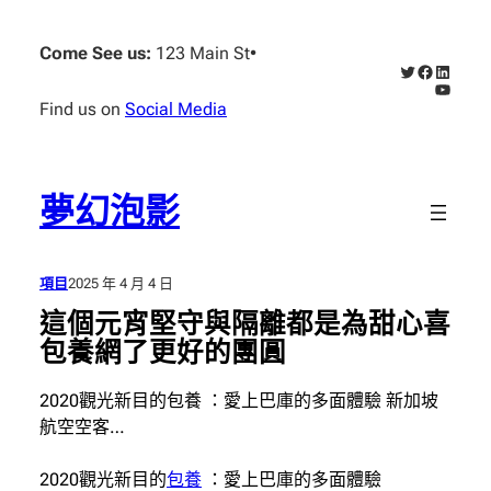
跳
至
Come See us:
123 Main St
•
X
Faceboo
Linked
主
YouTub
要
Find us on
Social Media
內
容
夢幻泡影
項目
2025 年 4 月 4 日
這個元宵堅守與隔離都是為甜心喜
包養網了更好的團圓
2020觀光新目的包養 ：愛上巴庫的多面體驗 新加坡
航空空客…
2020觀光新目的
包養
：愛上巴庫的多面體驗