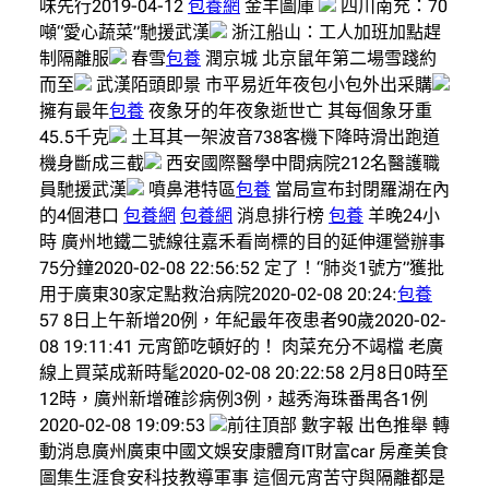
味先行2019-04-12
包養網
金羊圖庫
四川南充：70
噸“愛心蔬菜”馳援武漢
浙江船山：工人加班加點趕
制隔離服
春雪
包養
潤京城 北京鼠年第二場雪踐約
而至
武漢陌頭即景 市平易近年夜包小包外出采購
擁有最年
包養
夜象牙的年夜象逝世亡 其每個象牙重
45.5千克
土耳其一架波音738客機下降時滑出跑道
機身斷成三截
西安國際醫學中間病院212名醫護職
員馳援武漢
噴鼻港特區
包養
當局宣布封閉羅湖在內
的4個港口
包養網
包養網
消息排行榜
包養
羊晚24小
時 廣州地鐵二號線往嘉禾看崗標的目的延伸運營辦事
75分鐘2020-02-08 22:56:52 定了！“肺炎1號方”獲批
用于廣東30家定點救治病院2020-02-08 20:24:
包養
57 8日上午新增20例，年紀最年夜患者90歲2020-02-
08 19:11:41 ​元宵節吃頓好的！ 肉菜充分不竭檔 老廣
線上買菜成新時髦2020-02-08 20:22:58 2月8日0時至
12時，廣州新增確診病例3例，越秀海珠番禺各1例
2020-02-08 19:09:53
前往頂部 數字報 出色推舉 轉
動消息廣州廣東中國文娛安康體育IT財富car 房產美食
圖集生涯食安科技教導軍事 這個元宵苦守與隔離都是