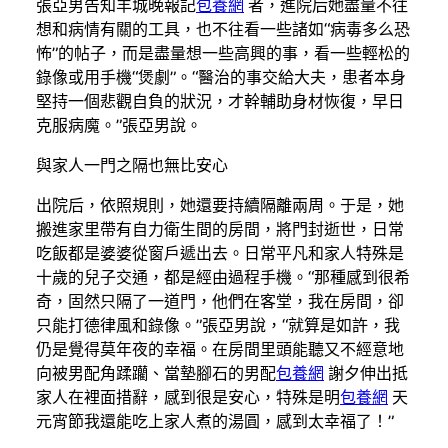
張亞男告知羊城晚報記
包養網
者，進院后她盡量不往
想和病情有關的工具，也不往看一些諸如“病毒多么恐
怖”的帖子，而是盡量想一些高興的事，看一些輕松的
錄像或用手機“煲劇”。“醫治的事交給大夫，患者本身
堅持一個悲觀自負的狀況，才幹輔助身材恢復，早日
克服病魔。”張亞男說。
與家人一門之隔也無比安心
出院后，依照規則，她還要持續隔離兩周。于是，她
搬進家里帶有自力衛生間的房間，將門封逝世，日常
吃飯都是婆婆從窗戶遞出去。日常平凡和家人特殊是
十歲的兒子交通，都是經由過程手機。“那種感到很希
奇，固然只隔了一道門，他們在客堂，我在房間，卻
只能打德律風和錄像。”張亞男說，“就算是如許，我
仍是覺得莫年夜的幸福。在房間里頭能聽又不經意地
向被男配角蹂躪、當墊腳石的男配
包養網
謝夕伸出抵
家人在裡面措辭，感到很是安心，特殊是明
包養網
天
元宵節我還能吃上家人煮的湯圓，感到太幸福了！”