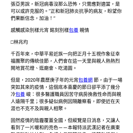
張亞男說，新冠病毒沒那么恐怖，只需應對適當，是
可以或許克服的。“正和新冠肺炎抗爭的病友，盼望你
們果斷信念，加油！”
感觸感染別樣元宵 銘刻別樣
包養
親情
□林兆均
千百年來，中華平易近族一向把正月十五視作象征幸
福團聚的傳統佳節，人們會在這一天里與親人熱熱烈
鬧地賞花燈、逛廟會、吃湯圓。
但是，2020年農歷庚子年的元宵
包養網
節，由于一場
突如其來的疫情，這個底本喜慶的節日卻平添了幾分
冷
包養
峻：很多醫護職員因苦守病房挽救性命而與親
人遠隔千里；很多疑似病例因隔離察看，即使近在天
涯也不克不及與親人相聚。
固然疫情的陰霾覆蓋全國，但縱覽是日消息，又讓人
看到了一片暖和的亮色——本報特派武漢記者在廣東