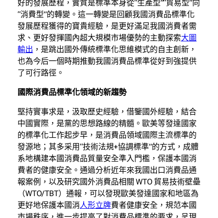
好的發展歷程，實質是標準本身從“生產型”“貿易型”向
“消費型”的轉變。這一轉變是回顧我國消費品標準化
發展歷程獲得的寶貴經驗，是更好滿足我國消費者需
求、更好發揮國內超大規模市場優勢的主動探索
大圖
輸出
，是跳出國外傳統標準化思維模式的自主創新，
也為今后一個時期推動我國消費品標準從好到強提供
了可行路徑。
國際消費品標準化領域的新趨勢
堅持實事求是，汲取歷史經驗，借鑒國外經驗，結合
中國實際，是黨的思想路線的精髓。歐美等發達國家
的標準化工作起步早，是消費品領域國際主流標準的
發源地；其多采用“技術法規+協調標準”的方式，成體
系地構建本國消費品質量安全準入門檻，保護本國消
費者的健康安全。通過分析近年來我國出口消費品通
報案例，以及研究國外消費品相關 WTO 貿易技術壁壘
（WTO/TBT）通報，可以發現歐美發達國家和地區為
更好地保護本國消
人形立牌
費者健康安全，規范本國
市場秩序，進一步提高了對消費品標準的要求，呈現