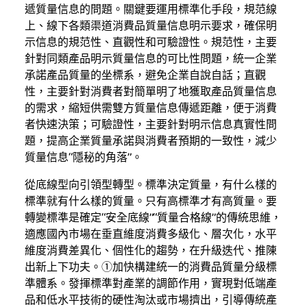
遞質量信息的問題。關鍵要運用標準化手段，規范線
上、線下各類渠道消費品質量信息明示要求，確保明
示信息的規范性、直觀性和可驗證性。規范性，主要
針對同類產品明示質量信息的可比性問題，統一企業
承諾產品質量的坐標系，避免企業自說自話；直觀
性，主要針對消費者對簡單明了地獲取產品質量信息
的需求，縮短供需雙方質量信息傳遞距離，便于消費
者快速決策；可驗證性，主要針對明示信息真實性問
題，提高企業質量承諾與消費者預期的一致性，減少
質量信息“隱秘的角落”。
從底線型向引領型轉型。標準決定質量，有什么樣的
標準就有什么樣的質量。只有高標準才有高質量。要
轉變標準是確定“安全底線”“質量合格線”的傳統思維，
適應國內市場在垂直維度消費多級化、層次化，水平
維度消費差異化、個性化的趨勢，在升級迭代、推陳
出新上下功夫。①加快構建統一的消費品質量分級標
準體系。發揮標準對產業的調節作用，實現對低端產
品和低水平技術的硬性淘汰或市場擠出，引導傳統產