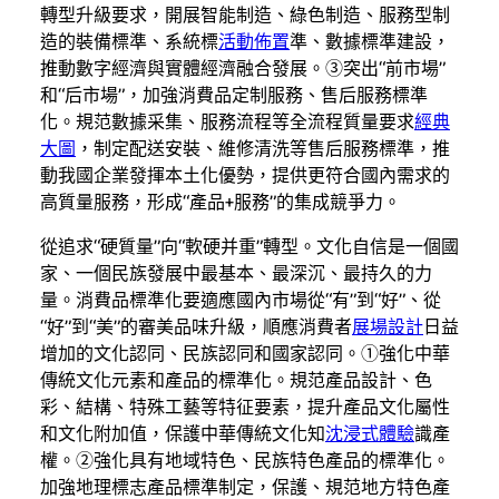
轉型升級要求，開展智能制造、綠色制造、服務型制
造的裝備標準、系統標
活動佈置
準、數據標準建設，
推動數字經濟與實體經濟融合發展。③突出“前市場”
和“后市場”，加強消費品定制服務、售后服務標準
化。規范數據采集、服務流程等全流程質量要求
經典
大圖
，制定配送安裝、維修清洗等售后服務標準，推
動我國企業發揮本土化優勢，提供更符合國內需求的
高質量服務，形成“產品+服務”的集成競爭力。
從追求“硬質量”向“軟硬并重”轉型。文化自信是一個國
家、一個民族發展中最基本、最深沉、最持久的力
量。消費品標準化要適應國內市場從“有”到“好”、從
“好”到“美”的審美品味升級，順應消費者
展場設計
日益
增加的文化認同、民族認同和國家認同。①強化中華
傳統文化元素和產品的標準化。規范產品設計、色
彩、結構、特殊工藝等特征要素，提升產品文化屬性
和文化附加值，保護中華傳統文化知
沈浸式體驗
識產
權。②強化具有地域特色、民族特色產品的標準化。
加強地理標志產品標準制定，保護、規范地方特色產