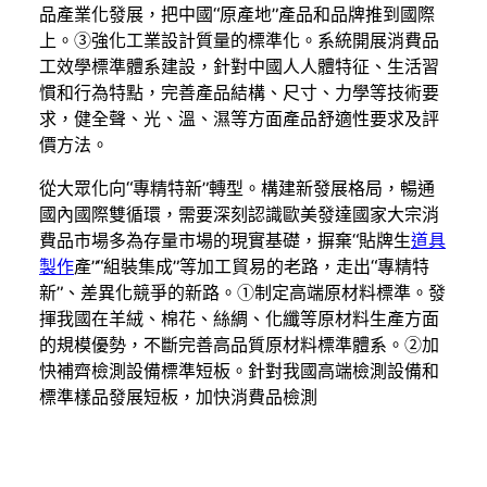
品產業化發展，把中國“原產地”產品和品牌推到國際
上。③強化工業設計質量的標準化。系統開展消費品
工效學標準體系建設，針對中國人人體特征、生活習
慣和行為特點，完善產品結構、尺寸、力學等技術要
求，健全聲、光、溫、濕等方面產品舒適性要求及評
價方法。
從大眾化向“專精特新”轉型。構建新發展格局，暢通
國內國際雙循環，需要深刻認識歐美發達國家大宗消
費品市場多為存量市場的現實基礎，摒棄“貼牌生
道具
製作
產”“組裝集成”等加工貿易的老路，走出“專精特
新”、差異化競爭的新路。①制定高端原材料標準。發
揮我國在羊絨、棉花、絲綢、化纖等原材料生產方面
的規模優勢，不斷完善高品質原材料標準體系。②加
快補齊檢測設備標準短板。針對我國高端檢測設備和
標準樣品發展短板，加快消費品檢測