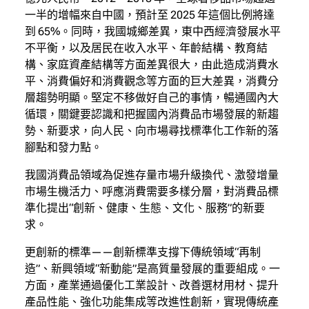
一半的增幅來自中國，預計至 2025 年這個比例將達
到 65%。同時，我國城鄉差異，東中西經濟發展水平
不平衡，以及居民在收入水平、年齡結構、教育結
構、家庭資產結構等方面差異很大，由此造成消費水
平、消費偏好和消費觀念等方面的巨大差異，消費分
層趨勢明顯。堅定不移做好自己的事情，暢通國內大
循環，關鍵要認識和把握國內消費品市場發展的新趨
勢、新要求，向人民、向市場尋找標準化工作新的落
腳點和發力點。
我國消費品領域為促進存量市場升級換代、激發增量
市場生機活力、呼應消費需要多樣分層，對消費品標
準化提出“創新、健康、生態、文化、服務”的新要
求。
更創新的標準——創新標準支撐下傳統領域“再制
造”、新興領域“新動能”是高質量發展的重要組成。一
方面，產業通過優化工業設計、改善選材用材、提升
產品性能、強化功能集成等改進性創新，實現傳統產