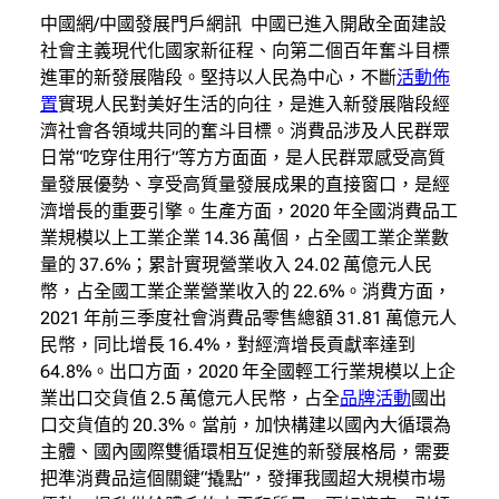
中國網/中國發展門戶網訊 中國已進入開啟全面建設
社會主義現代化國家新征程、向第二個百年奮斗目標
進軍的新發展階段。堅持以人民為中心，不斷
活動佈
置
實現人民對美好生活的向往，是進入新發展階段經
濟社會各領域共同的奮斗目標。消費品涉及人民群眾
日常“吃穿住用行”等方方面面，是人民群眾感受高質
量發展優勢、享受高質量發展成果的直接窗口，是經
濟增長的重要引擎。生產方面，2020 年全國消費品工
業規模以上工業企業 14.36 萬個，占全國工業企業數
量的 37.6%；累計實現營業收入 24.02 萬億元人民
幣，占全國工業企業營業收入的 22.6%。消費方面，
2021 年前三季度社會消費品零售總額 31.81 萬億元人
民幣，同比增長 16.4%，對經濟增長貢獻率達到
64.8%。出口方面，2020 年全國輕工行業規模以上企
業出口交貨值 2.5 萬億元人民幣，占全
品牌活動
國出
口交貨值的 20.3%。當前，加快構建以國內大循環為
主體、國內國際雙循環相互促進的新發展格局，需要
把準消費品這個關鍵“撬點”，發揮我國超大規模市場