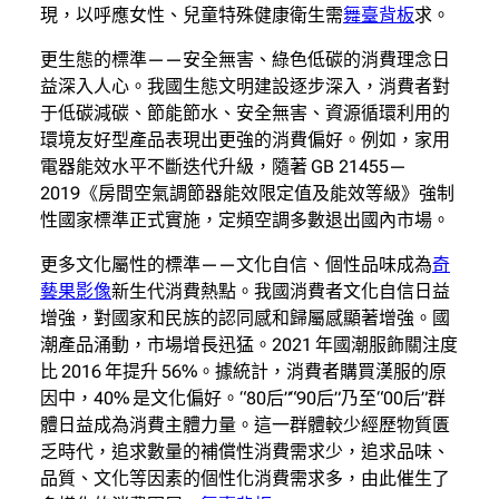
現，以呼應女性、兒童特殊健康衛生需
舞臺背板
求。
更生態的標準——安全無害、綠色低碳的消費理念日
益深入人心。我國生態文明建設逐步深入，消費者對
于低碳減碳、節能節水、安全無害、資源循環利用的
環境友好型產品表現出更強的消費偏好。例如，家用
電器能效水平不斷迭代升級，隨著 GB 21455—
2019《房間空氣調節器能效限定值及能效等級》強制
性國家標準正式實施，定頻空調多數退出國內市場。
更多文化屬性的標準——文化自信、個性品味成為
奇
藝果影像
新生代消費熱點。我國消費者文化自信日益
增強，對國家和民族的認同感和歸屬感顯著增強。國
潮產品涌動，市場增長迅猛。2021 年國潮服飾關注度
比 2016 年提升 56%。據統計，消費者購買漢服的原
因中，40% 是文化偏好。“80后”“90后”乃至“00后”群
體日益成為消費主體力量。這一群體較少經歷物質匱
乏時代，追求數量的補償性消費需求少，追求品味、
品質、文化等因素的個性化消費需求多，由此催生了