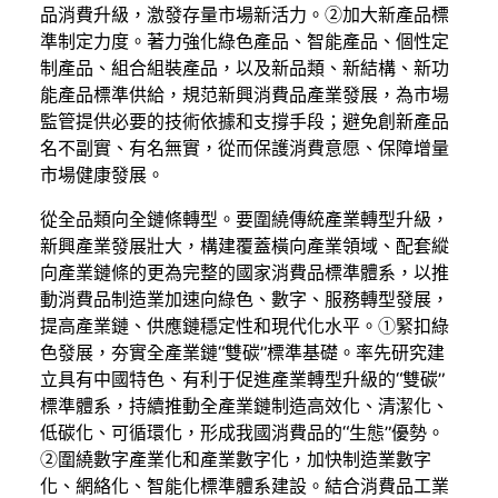
品消費升級，激發存量市場新活力。②加大新產品標
準制定力度。著力強化綠色產品、智能產品、個性定
制產品、組合組裝產品，以及新品類、新結構、新功
能產品標準供給，規范新興消費品產業發展，為市場
監管提供必要的技術依據和支撐手段；避免創新產品
名不副實、有名無實，從而保護消費意愿、保障增量
市場健康發展。
從全品類向全鏈條轉型。要圍繞傳統產業轉型升級，
新興產業發展壯大，構建覆蓋橫向產業領域、配套縱
向產業鏈條的更為完整的國家消費品標準體系，以推
動消費品制造業加速向綠色、數字、服務轉型發展，
提高產業鏈、供應鏈穩定性和現代化水平。①緊扣綠
色發展，夯實全產業鏈“雙碳”標準基礎。率先研究建
立具有中國特色、有利于促進產業轉型升級的“雙碳”
標準體系，持續推動全產業鏈制造高效化、清潔化、
低碳化、可循環化，形成我國消費品的“生態”優勢。
②圍繞數字產業化和產業數字化，加快制造業數字
化、網絡化、智能化標準體系建設。結合消費品工業