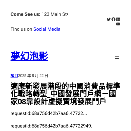
跳
至
Come See us:
123 Main St
•
X
Faceboo
Linked
主
YouTub
要
Find us on
Social Media
內
容
夢幻泡影
項目
2025 年 8 月 22 日
適應新發展階段的中國消費品標準
化戰略轉型_中國發展門戶網－國
家08靠設計虛擬實境發展門戶
requestId:68a756d42b7aa6.47722…
requestId:68a756d42b7aa6.47722949.