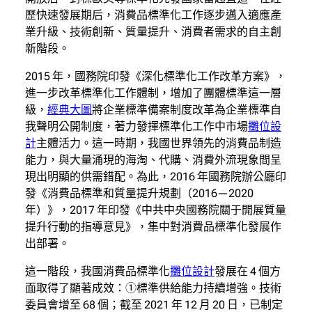
歷快速發展期后，消費品標準化工作逐步邁入適應產
業升級、技術創新、質量提升、消費者需求的自主創
新階段。
2015 年，國務院印發《深化標準化工作改革方案》，
進一步改革標準化工作體制，增加了團體標準這一層
級，
經典大圖
將企業標準備案制度改革為企業標準自
我聲明公開制度，著力發揮標準化工作中市場
攤位設
計
主體活力。這一時期，我國世界領先的消費品制造
能力，與大量涌現的海淘、代購、消費外流現象間呈
現出明顯的供需錯配。為此，2016 年國務院辦公廳印
發《消費品標準和質量提升規劃（2016—2020
年）》，2017 年印發《中共中央國務院關于開展質量
提升行動的指導意見》，集中對消費品標準化發展作
出部署。
這一階段，我國消費品標準化
攤位設計
發展在 4 個方
面取得了顯著成效：①標準供給能力持續增強。技術
委員會增至 68 個；截至 2021 年 12 月 20 日，已制定