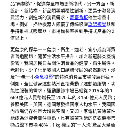
品“再制造”，促進存量市場更新換代。另一方面，新
設計、新結構、新品類等顛覆性創新，更易于激發消
費活力，創造新的消費需求，
舞臺背板
催生增量市
場。例如，掃地機器人顛覆了傳統吸塵
玖陽視覺
器和
手持推桿式吸塵器，市場增長率達到手持式產品的 2
倍以上。
更健康的標準——健康、衛生、適老、宜小成為消費
者普遍關切。隨著生活水平提升，加之新冠肺炎疫情
影響，我國居民日益關注消費品的健康、衛生屬性。
老齡化、少子化是我國人口結構發展的必然趨勢，涉
及“一老一小
全息投影
”的特殊消費品市場發展迅猛。
例如，全民健身運動熱潮直接帶動了運動類服裝、功
能性服裝的需求，運動服飾市場已經從 2015 年的 1
669 億元人民幣增長至 2020 年的 3 150 億元人民幣；
參照美國、英國、德國等發達國家人均水平，我國國
內市場仍存在巨大增長空間。又如，家電抗菌除菌性
能成為消費者關注重點，具有殺菌功能的洗衣機零售
額占線下市場 48%；1 kg 機型的“一人洗”產品大量涌