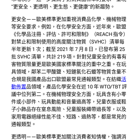
“更安全、更透明、更生態、更健康”的新趨勢。
更安全——歐美標準更加重視消費品化學、機械物理
等安全要求。例如，在化學安全方面，近年來，歐盟
《化學品注冊、評估、許可和限制》（REACH 指令）
對禁止和限制使用的高度關注物質（SVHC）清單每
半年更新 1 次；截至 2021 年 7 月 8 日，已發布第 25
批 SVHC 清單，共計 219 項。針對兒童安全的有毒有
害物質限量更是歐美國家標準關注的重中之重。在玩
具領域，鄰苯二甲酸鹽、短鏈氯化石蠟等物質含量不
合規是我國產品出口歐盟最常見通報類型。在紡織
活
動佈置
品領域，產品化學安全在近 10 年 WTO/TBT 評
議中位列第二。在機械物理安全方面，玩具含有小零
件或小部件、玩具動能和音量過高等，兒童衣服或鞋
子小飾品存在窒息風險、兒童服裝繩帶過長等，以及
家用電器絕緣性能不佳、短路、過熱等，都是常見的
通報類型。
更透明——歐美標準更加關注消費者知情權，強調消