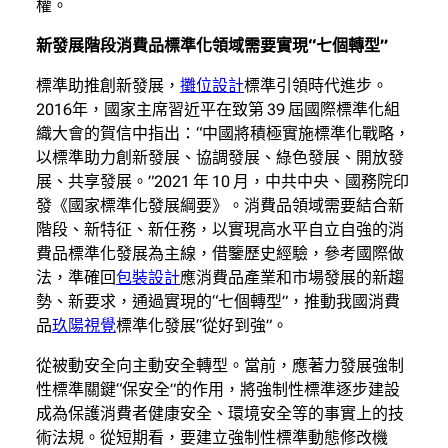
權。
新發展階段消費品標準化領域需要實現“七個轉型”
標準助推創新發展，
攤位設計
標準引領時代進步。
2016年，國家主席習近平在致第 39 屆國際標準化組
織大會的賀信中指出：“中國將積極實施標準化戰略，
以標準助力創新發展、協調發展、綠色發展、開放發
展、共享發展。”2021 年 10 月，中共中央、國務院印
發《國家標準化發展綱要》。消費品領域需要結合新
階段、新特征、新任務，以實現高水平自立自強的消
費品標準化發展為主線，借鑒歷史經驗，參考國際做
法，準確回
包裝設計
應消費品產業和市場發展的新趨
勢、新要求，通過實現的“七個轉型”，推動我國消費
品
玖陽視覺
標準化發展“從好到強”。
從被動安全向主動安全轉型。當前，應著力發展強制
性標準關鍵“保安全”的作用，將強制性標準逐步建設
成為保護消費者健康安全、環境安全等的事實上的技
術法規。從短期看，要建立強制性標準動態修改機