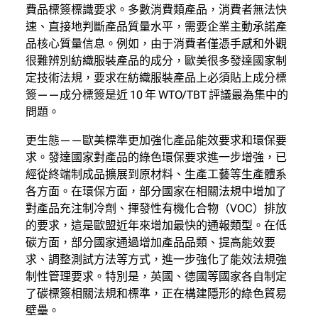
費品標簽標識要求。多數消費類產品，消費者無法快
速、直接地判斷產品質量水平，需要企業主動承諾產
品核心質量信息。例如，由于消費者僅憑手感和外觀
很難辨別紡織服裝產品的成分，歐美很多發達國家制
定技術法規，要求在紡織服裝產品上必須貼上成分標
簽——成分標簽是近 10 年 WTO/TBT 評議最為集中的
問題。
更生態——歐美標準更加強化產品能效要求和環保要
求。發達國家對產品的綠色環保要求進一步增強，已
經從終端制成品擴展到原材料、生產工藝等生產體系
各方面。在環保方面，部分國家在相關法規中增加了
對產品充注制冷劑、揮發性有機化合物（VOC）排放
的要求，這是歐盟近年來增加最快的通報類型。在低
碳方面，部分國家通過增加產品品類、提高能效要
求、調整測試方法等方式，進一步強化了能效法規強
制性管理要求。特別是，英國、德國等國家各自制定
了碳標簽相關法規和標準，正在構建隱形的綠色貿易
壁壘。