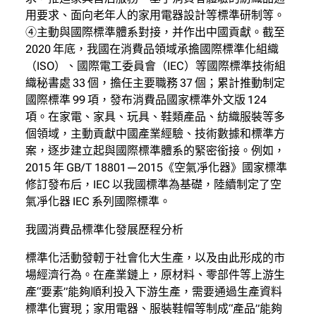
用要求、面向老年人的家用電器設計等標準研制等。
④主動與國際標準體系對接，并作出中國貢獻。截至
2020 年底，我國在消費品領域承擔國際標準化組織
（ISO）、國際電工委員會（IEC）等國際標準技術組
織秘書處 33 個，擔任主要職務 37 個；累計推動制定
國際標準 99 項，發布消費品國家標準外文版 124
項。在家電、家具、玩具、鞋類產品、紡織服裝等多
個領域，主動貢獻中國產業經驗、技術數據和標準方
案，逐步建立起與國際標準體系的緊密銜接。例如，
2015 年 GB/T 18801—2015《空氣凈化器》國家標準
修訂發布后，IEC 以我國標準為基礎，陸續制定了空
氣凈化器 IEC 系列國際標準。
我國消費品標準化發展歷程分析
標準化活動發軔于社會化大生產，以及由此形成的市
場經濟行為。在產業鏈上，原材料、零部件等上游生
產“要素”能夠順利投入下游生產，需要通過生產資料
標準化實現；家用電器、服裝鞋帽等制成“產品”能夠