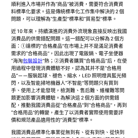
順利進入市場并作為“商品”被消費，需要符合消費資
料標準化要求。這是傳統標準化工作集中解決的 2 個
問題，可以理解為“生產型”標準和“貿易型”標準。
近 10 年來，持續演進的消費外流現象直接反映出我國
消費品的供需錯配問題。這一錯配可以分解為 2 個方
面：①達標的“合格產品”在市場上并不是滿足消費者
需求的“合格商品”，因此出現了電飯鍋、電子坐便器
“海淘
包裝設計
”熱；②消費者購買“合格商品”后，在使
用過程中發現消費體驗不好，認為其并不是“合格用
品”——服裝起球、褪色、縮水，LED 照明燈具藍光頻
閃，以及智能掃地機器人“不智能”等問題只有買到
手、使用上才能發現，檢測難、售后難、維權難等問
題更加影響消費體驗。為解決這 2 個方面的供需錯
配，推動我國消費品從“合格產品”到“合格商品”，再到
“合格用品”的轉變，產生了以消費者實際使用需要評
價和規范產品適用性的“消費型”標準。
我國消費品標準化事業從無到有、從有到快、從快到