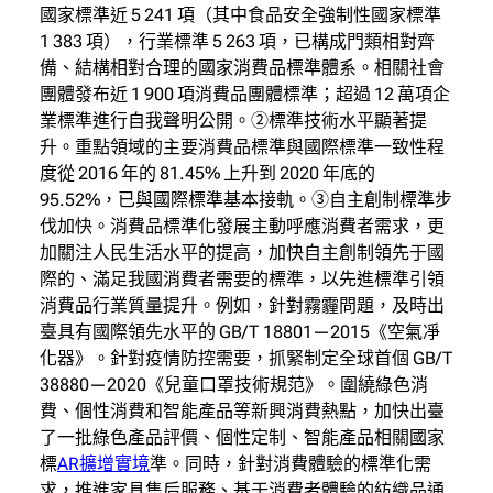
國家標準近 5 241 項（其中食品安全強制性國家標準
1 383 項），行業標準 5 263 項，已構成門類相對齊
備、結構相對合理的國家消費品標準體系。相關社會
團體發布近 1 900 項消費品團體標準；超過 12 萬項企
業標準進行自我聲明公開。②標準技術水平顯著提
升。重點領域的主要消費品標準與國際標準一致性程
度從 2016 年的 81.45% 上升到 2020 年底的
95.52%，已與國際標準基本接軌。③自主創制標準步
伐加快。消費品標準化發展主動呼應消費者需求，更
加關注人民生活水平的提高，加快自主創制領先于國
際的、滿足我國消費者需要的標準，以先進標準引領
消費品行業質量提升。例如，針對霧霾問題，及時出
臺具有國際領先水平的 GB/T 18801—2015《空氣凈
化器》。針對疫情防控需要，抓緊制定全球首個 GB/T
38880—2020《兒童口罩技術規范》。圍繞綠色消
費、個性消費和智能產品等新興消費熱點，加快出臺
了一批綠色產品評價、個性定制、智能產品相關國家
標
AR擴增實境
準。同時，針對消費體驗的標準化需
求，推進家具售后服務、基于消費者體驗的紡織品通