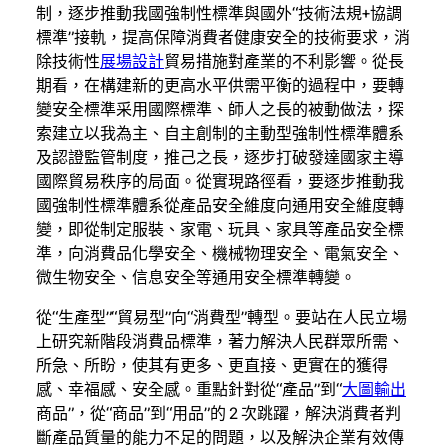
制，逐步推動我國強制性標準與國外“技術法規+協調
標準”接軌，提高保障消費者健康安全的技術要求，消
除技術性
展場設計
貿易措施對產業的不利影響。從長
期看，在構建新的更高水平供需平衡的過程中，要轉
變安全標準采用國際標準、師人之長的被動做法，探
索建立以我為主、自主創制的主動型強制性標準體系
及認證監管制度，推己之長，逐步打破發達國家主導
國際貿易秩序的局面。從實現路徑看，要逐步推動我
國強制性標準體系從產品安全維度向通用安全維度轉
變，即從制定服裝、家電、玩具、家具等產品安全標
準，向消費品化學安全、機械物理安全、電氣安全、
微生物安全、信息安全等通用安全標準轉變。
從“生產型”“貿易型”向“消費型”轉型。要站在人民立場
上研究新階段消費品標準，著力解決人民群眾所需、
所急、所盼，使其有更多、更直接、更實在的獲得
感、幸福感、安全感。重點針對從“產品”到“
大圖輸出
商品”，從“商品”到“用品”的 2 次跳躍，解決消費者判
斷產品質量的能力不足的問題，以及解決企業有效傳