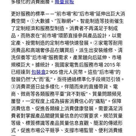
多樣化的消費圈層。
舞臺背板
更好服務的標準——“前市場”和“后市場”延伸出巨大消
費空間。①大數據、“互聯網+”、智能制造等技術催生
了定制經濟和服務型制造。消費者不再滿足于制成
品，而熱衷在“前市場”環節直接參與產品設計，以需
定產、按需制造的定制市場快速發展。②家電等耐用
消費品和高端奢侈品在購買后，派生出安裝維修、清
洗保養等“后市場”服務需求，產業鏈向后延伸、市場
規模巨大。據統計，我國家電售后服務市場 2015 年
已經達到
包裝盒
2 905 億元人民幣。這些“后市場”的
發展仍然“大”而“亂”，亟待通過標準化手段規范引領。
③消費渠道日益多樣化，伴隨而來的直播帶貨、電
商、微商等各類服務平臺“貨不對板”、質量問題頻見
屢發，一定程度上成為損害消費信心的“痛點”。保障
消費信息、促進各類線上消費健康發展，需要滿足消
費者對掌握產品關鍵質量信息的切實要求，規范質量
等級、標簽標識等產品質量信息直觀、簡潔的傳遞形
式，促進市場公平競爭、支撐市場監管、便利消費維