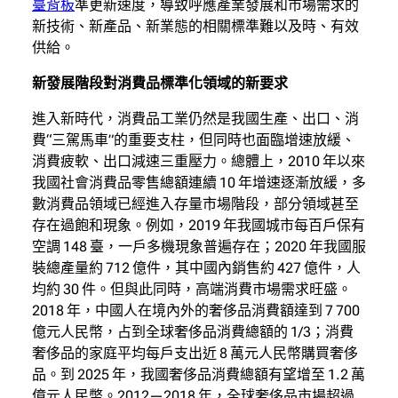
臺背板
準更新速度，導致呼應產業發展和市場需求的
新技術、新產品、新業態的相關標準難以及時、有效
供給。
新發展階段對消費品標準化領域的新要求
進入新時代，消費品工業仍然是我國生產、出口、消
費“三駕馬車”的重要支柱，但同時也面臨增速放緩、
消費疲軟、出口減速三重壓力。總體上，2010 年以來
我國社會消費品零售總額連續 10 年增速逐漸放緩，多
數消費品領域已經進入存量市場階段，部分領域甚至
存在過飽和現象。例如，2019 年我國城市每百戶保有
空調 148 臺，一戶多機現象普遍存在；2020 年我國服
裝總產量約 712 億件，其中國內銷售約 427 億件，人
均約 30 件。但與此同時，高端消費市場需求旺盛。
2018 年，中國人在境內外的奢侈品消費額達到 7 700
億元人民幣，占到全球奢侈品消費總額的 1/3；消費
奢侈品的家庭平均每戶支出近 8 萬元人民幣購買奢侈
品。到 2025 年，我國奢侈品消費總額有望增至 1.2 萬
億元人民幣。2012—2018 年，全球奢侈品市場超過