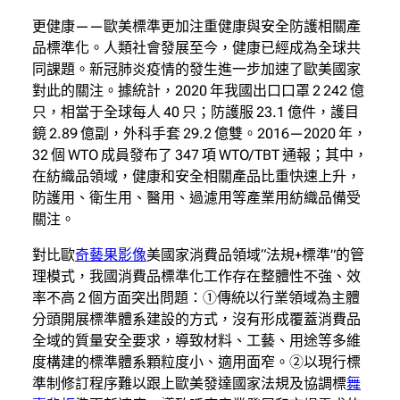
更健康——歐美標準更加注重健康與安全防護相關產
品標準化。人類社會發展至今，健康已經成為全球共
同課題。新冠肺炎疫情的發生進一步加速了歐美國家
對此的關注。據統計，2020 年我國出口口罩 2 242 億
只，相當于全球每人 40 只；防護服 23.1 億件，護目
鏡 2.89 億副，外科手套 29.2 億雙。2016—2020 年，
32 個 WTO 成員發布了 347 項 WTO/TBT 通報；其中，
在紡織品領域，健康和安全相關產品比重快速上升，
防護用、衛生用、醫用、過濾用等產業用紡織品備受
關注。
對比歐
奇藝果影像
美國家消費品領域“法規+標準”的管
理模式，我國消費品標準化工作存在整體性不強、效
率不高 2 個方面突出問題：①傳統以行業領域為主體
分頭開展標準體系建設的方式，沒有形成覆蓋消費品
全域的質量安全要求，導致材料、工藝、用途等多維
度構建的標準體系顆粒度小、適用面窄。②以現行標
準制修訂程序難以跟上歐美發達國家法規及協調標
舞