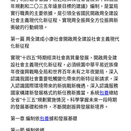
年規劃和二〇三五年遠景目標的建議》編制，是當局
實行職責的主要依據，是引領全省國民開啟周全建設
社會主義現代化新征程、實現周全振興全方位振興新
衝破的行動綱領。
第一篇 周全建成小康社會開啟周全建設社會主義現代
化新征程
實現“十四五”時期經濟社會高質量發展，開啟周全建
設社會主義現代化新征程，必須統籌中華平易近族偉
年夜復興戰略全局和世界百年未有之年夜變局，深入
認識我國社會重要牴觸變化帶來的新特征新請求，深
入認識國際環境帶來的新挑戰新機遇，深入認識服務
國家構建新發展格式的新任務新擔當，系統
包養
總結
全省“十三五”規劃實施情況，科學掌握未來一段時期
的發展基礎和條件，不斷開創振興發展新境界。
第一章 編制依
包養
據和發展基礎
第一節 編制依據