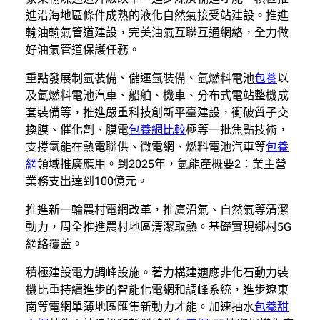
進沿海地區條件成熟的液化自然氣接受站建設。推進
輸油輸氣管道建設，完美油氣互聯互通網絡，全力做
好油氣管道保護任務。
重點發展制氫裝備、儲運氫裝備、氫燃料電池
包養
以
及氫燃料電池汽車、船舶、機車、分布式電站整機成
套裝備等，推進嚴重科技創新平臺建設，衝破質子交
換膜、催化劑、膜電
包養網比較
極等一批焦點技術，
支撐氫能在熱電聯供、微電網、燃料電池汽車等
包養
網
領域推廣應用。到2025年，氫能產概要2：業主營
業務支出達到100億元。
推進新一輪農村電網改革，推廣沼氣、自然氣等清潔
動力，周全推進農村地區清潔取熱。基礎實現鄉村5G
網絡覆蓋。
積極建設電力調峰設施。著力構建適應非化石動力裝
機比重持續進步的智能化電網和調峰系統，進步遼東
南等電網單薄地區匯集新動力才能。加速抽水
包養甜