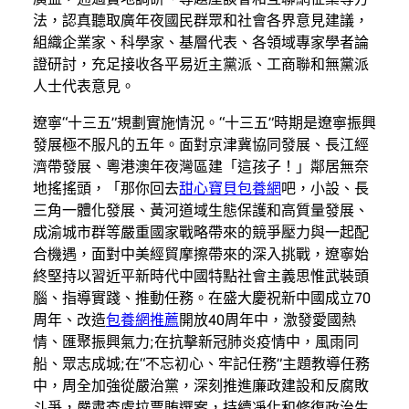
法，認真聽取廣年夜國民群眾和社會各界意見建議，
組織企業家、科學家、基層代表、各領域專家學者論
證研討，充足接收各平易近主黨派、工商聯和無黨派
人士代表意見。
遼寧“十三五”規劃實施情況。“十三五”時期是遼寧振興
發展極不服凡的五年。面對京津冀協同發展、長江經
濟帶發展、粵港澳年夜灣區建「這孩子！」鄰居無奈
地搖搖頭，「那你回去
甜心寶貝包養網
吧，小設、長
三角一體化發展、黃河道域生態保護和高質量發展、
成渝城市群等嚴重國家戰略帶來的競爭壓力與一起配
合機遇，面對中美經貿摩擦帶來的深入挑戰，遼寧始
終堅持以習近平新時代中國特點社會主義思惟武裝頭
腦、指導實踐、推動任務。在盛大慶祝新中國成立70
周年、改造
包養網推薦
開放40周年中，激發愛國熱
情、匯聚振興氣力;在抗擊新冠肺炎疫情中，風雨同
船、眾志成城;在“不忘初心、牢記任務”主題教導任務
中，周全加強從嚴治黨，深刻推進廉政建設和反腐敗
斗爭，嚴肅查處拉票賄選案，持續凈化和修復政治生