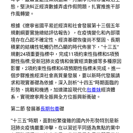
態，堅決糾正經濟數據弄虛作假問題，扎實推進干部
作風轉變。
根據《遼寧省國平易近經濟和社會發展第十三個五年
規劃綱要實施總結評估報告》，在疫情變化和內部環
境存在凸起不確定性、經濟基礎恢復尚不堅固、長期
積累的結構性牴觸仍然凸顯的時代佈景下，“十三五”
規劃24項重要指標中，完成11項約束性指標和5項預
期性指標;受新冠肺炎疫情和做實經濟數據等多種原因
影響，2項約束性指標和6項預期性指標未完成。進一
個步驟推進經濟社會高質量發展，要以新時代發展請
求和現實基礎為依據，深入剖析“十四五”時期面臨的
形勢、挑戰和機遇，加速建設現代化
包養妹
經濟體
系，實現遼寧周全振興全方位振興新衝破。
第二節 發展基
長期包養
礎
“十三五”時期，面對紛繁復雜的國內外形勢特別是新
冠肺炎疫情嚴重沖擊，在以習近平同道為焦點的黨中