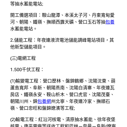
等抽水蓄能電站;
開工備選項目：鞍山龍潭、本溪太子河、丹東寬甸愛
河、朝陽、鐵嶺、撫順西露天礦、營口玉石等抽
包養
水蓄能電站。
2.儲能工程：年夜連液流電池儲能調峰電站項目，其
他新型儲能項目。
(三)電網工程
1.500千伏工程：
(1)輸變電工程：營口歷林、盤錦鶴鄉、沈陽沈東、葫
蘆島寬邦、阜新、朝陽燕南、沈陽白清寨、年夜連瓦
房店、鐵嶺永安、鞍山析木、營口虎官、沈陽茂臺、
朝陽川州、錦
包養網
州北寧、年夜連冷家、撫順石
嶺、營口忠旺和盤錦遼濱等工程;
(2)輸電工程：紅沿河核電、清原抽水蓄能、徐年夜堡
核電、康平電廠等送收工程和巴林—奈曼—阜新(遼寧