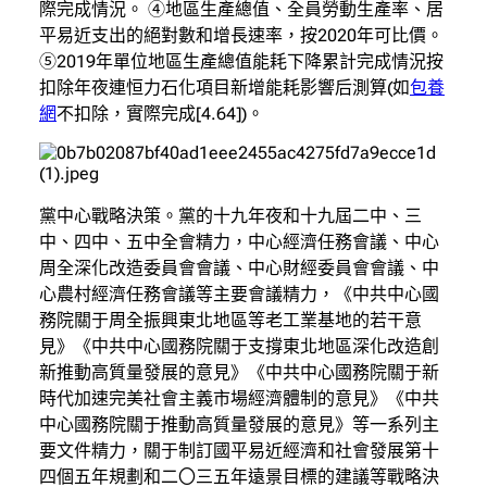
際完成情況。 ④地區生產總值、全員勞動生產率、居
平易近支出的絕對數和增長速率，按2020年可比價。
⑤2019年單位地區生產總值能耗下降累計完成情況按
扣除年夜連恒力石化項目新增能耗影響后測算(如
包養
網
不扣除，實際完成[4.64])。
黨中心戰略決策。黨的十九年夜和十九屆二中、三
中、四中、五中全會精力，中心經濟任務會議、中心
周全深化改造委員會會議、中心財經委員會會議、中
心農村經濟任務會議等主要會議精力，《中共中心國
務院關于周全振興東北地區等老工業基地的若干意
見》《中共中心國務院關于支撐東北地區深化改造創
新推動高質量發展的意見》《中共中心國務院關于新
時代加速完美社會主義市場經濟體制的意見》《中共
中心國務院關于推動高質量發展的意見》等一系列主
要文件精力，關于制訂國平易近經濟和社會發展第十
四個五年規劃和二〇三五年遠景目標的建議等戰略決