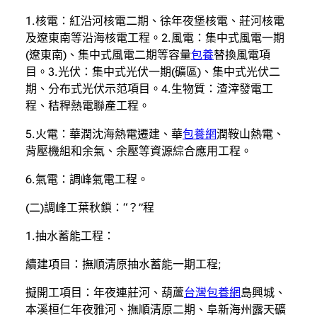
1.核電：紅沿河核電二期、徐年夜堡核電、莊河核電
及遼東南等沿海核電工程。2.風電：集中式風電一期
(遼東南)、集中式風電二期等容量
包養
替換風電項
目。3.光伏：集中式光伏一期(礦區)、集中式光伏二
期、分布式光伏示范項目。4.生物質：渣滓發電工
程、秸稈熱電聯產工程。
5.火電：華潤沈海熱電遷建、華
包養網
潤鞍山熱電、
背壓機組和余氣、余壓等資源綜合應用工程。
6.氣電：調峰氣電工程。
(二)調峰工葉秋鎖：“？”程
1.抽水蓄能工程：
續建項目：撫順清原抽水蓄能一期工程;
擬開工項目：年夜連莊河、葫蘆
台灣包養網
島興城、
本溪桓仁年夜雅河、撫順清原二期、阜新海州露天礦