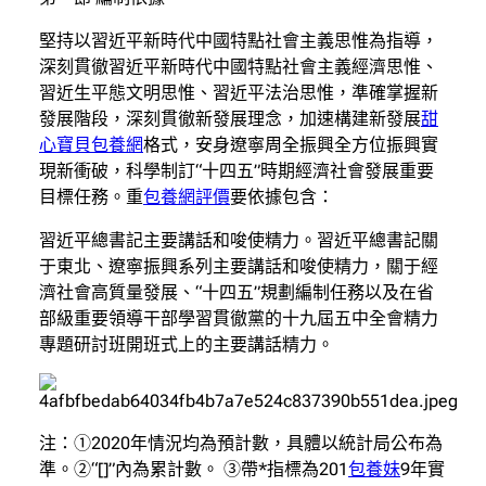
堅持以習近平新時代中國特點社會主義思惟為指導，
深刻貫徹習近平新時代中國特點社會主義經濟思惟、
習近生平態文明思惟、習近平法治思惟，準確掌握新
發展階段，深刻貫徹新發展理念，加速構建新發展
甜
心寶貝包養網
格式，安身遼寧周全振興全方位振興實
現新衝破，科學制訂“十四五”時期經濟社會發展重要
目標任務。重
包養網評價
要依據包含：
習近平總書記主要講話和唆使精力。習近平總書記關
于東北、遼寧振興系列主要講話和唆使精力，關于經
濟社會高質量發展、“十四五”規劃編制任務以及在省
部級重要領導干部學習貫徹黨的十九屆五中全會精力
專題研討班開班式上的主要講話精力。
注：①2020年情況均為預計數，具體以統計局公布為
準。②“[]”內為累計數。 ③帶*指標為201
包養妹
9年實