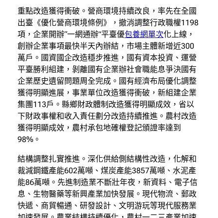
重點改造獲得衝破。營商環境持續改良，率先在全國
出臺《優化營商環境條例》，撤消調整行政職權1198
項，企業開辦“一網通辦”平臺優
包養網單次
化上線，
創辦企業事項最快半天內辦結，市場主體新增近300
萬戶。國資國企改造穩步推進，國有資本投資、運營
平臺勝利組建，剝離國有企業辦社會職能息爭決國有
企業歷史遺留問題周全完成。國有經濟布局優化調整
獲得明顯進展，事業單位改造獲得衝破，新組建企業
集團113戶。縣鄉財政體制改造獲得明顯成效，省以
下財政事權和收入責任劃分改造持續推進。農村改造
獲得明顯成效，農村承包地確權登記頒證率達到
98%。
結構調整扎實推進。深化供給側結構性改造，化解和
裁減鋼鐵產能602萬噸、煤炭產能3857萬噸、水泥產
能86萬噸。先進制造業不斷壯年夜，新資料、電子信
息、生物醫藥等新興產業加快發展。現代物流、郵政
快遞、商貿暢通、研發設計、文明游玩等現代服務業
加速發展。農業結構持續優化，農村一二三產業加速