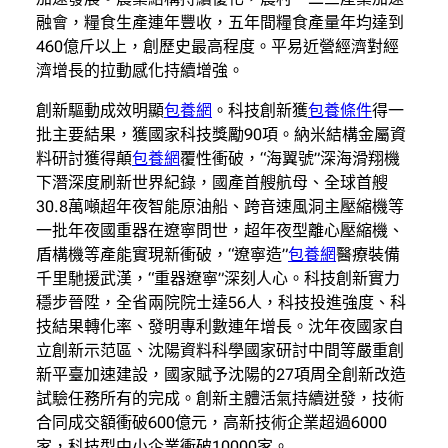
融會，糧食生產連年豐收，五年間糧食產量年均達到
460億斤以上，創歷史最高程度。平易近營經濟對經
濟增長的拉動感化持續增強。
創新驅動成效明顯
包養網
。科技創新獲
包養條件
得一
批主要結果，獲國家科技獎勵90項。納米結構金屬資
料研討獲得顛
包養網
覆性衝破，“海翼號”深海滑翔機
下潛深度刷新世界紀錄，國產首艘航母、全球首艘
30.8萬噸超年夜智能原油船、跨音速風洞主壓縮機等
一批年夜國重器在遼寧問世，超年夜型離心壓縮機、
盾構機等產能實現新衝破，“遼寧造”
包養網
醫療裝備
千里馳援武漢，“重器遼寧”深刻人心。科技創新實力
穩步晉陞，全省兩院院士達56人，科技投進強度、科
技結果轉化率、發明專利數連年增長。沈年夜國家自
立創新示范區、沈陽資料科學國家研討中間等嚴重創
新平臺加速建設，國家賦予沈陽的27項周全創新改造
試驗任務所有的完成。創新主體活氣持續迸發，技術
合同成交額衝破600億元，高新技術企業超過6000
家，科技型中小企業衝破10000家。