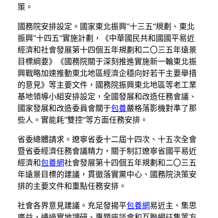
策。
國務院安排設定。國家東北振興“十三五”規劃、東北
振興“十四五”實施計劃，《中華國民共和國國平易近
經濟和社會發展第十四個五年規劃和二〇三五年遠景
目標綱要》《國務院關于深刻推進實施新一輪東北振
興戰略加速推動東北地區經濟企穩向好若干主要舉措
的意見》等主要文件，國務院振興東北地區等老工業
基地領導小組安排設定，全國發展和改造任務會議、
國家發展和改造委員會關于
包養
嚴格落影機對準了那
些人。實能耗“雙控”等方面任務安排。
省委總體請求。遼寧省委十二屆十四次、十五次全會
暨省委經濟任務會議精力，關于制訂遼寧省國平易近
經濟和
包養網
社會發展第十四個五年規劃和二〇三五
年遠景目標的建議，貫徹落實黨中心、國務院決策安
排的主要文件和重點任務安排。
社會各界意見建議。充足發揚平
包養網
易近主、集思
廣益，通過實地調研、專題座談會和互聯網征集等方