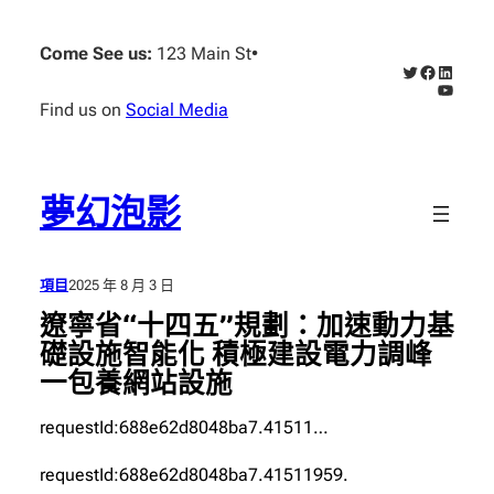
跳
至
Come See us:
123 Main St
•
X
Faceboo
Linked
主
YouTub
要
Find us on
Social Media
內
容
夢幻泡影
項目
2025 年 8 月 3 日
遼寧省“十四五”規劃：加速動力基
礎設施智能化 積極建設電力調峰
一包養網站設施
requestId:688e62d8048ba7.41511…
requestId:688e62d8048ba7.41511959.