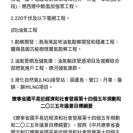
段)、遼西遼中斷面加強等工程。
2.220千伏及以下電網工程。
(四)油氣工程
1.勘察開發：渤海灣盆地油氣勘察開發和穩產工程、
鐵嶺昌圖古榆樹煤層氣勘察工程。
2.油氣管網及儲氣庫：油氣輸送管道項目及城鄉結合
部燃氣進戶工程、遼河儲氣庫群。
3.液化自然氣(LNG)接受站：葫蘆島、營口、丹東、盤
錦、錦州LNG項目。
遼寧省國平易近經濟和社會發展第十四個五年規劃和
二〇三五年遠景目標綱要
《遼寧省國平易近經濟和社會發展第十四個五年規劃
和二〇三五年遠景目標綱要》，按照《中共遼寧省委
關于制訂遼寧省國平易近經濟和社會發展第十四個五