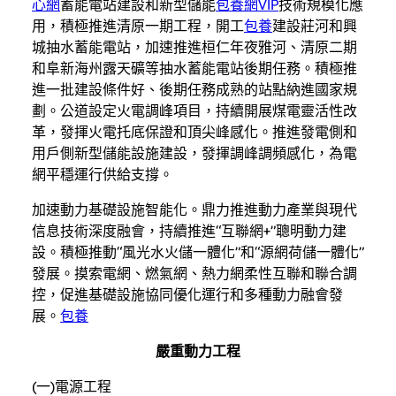
心網
蓄能電站建設和新型儲能
包養網VIP
技術規模化應
用，積極推進清原一期工程，開工
包養
建設莊河和興
城抽水蓄能電站，加速推進桓仁年夜雅河、清原二期
和阜新海州露天礦等抽水蓄能電站後期任務。積極推
進一批建設條件好、後期任務成熟的站點納進國家規
劃。公道設定火電調峰項目，持續開展煤電靈活性改
革，發揮火電托底保證和頂尖峰感化。推進發電側和
用戶側新型儲能設施建設，發揮調峰調頻感化，為電
網平穩運行供給支撐。
加速動力基礎設施智能化。鼎力推進動力產業與現代
信息技術深度融會，持續推進“互聯網+”聰明動力建
設。積極推動“風光水火儲一體化”和“源網荷儲一體化”
發展。摸索電網、燃氣網、熱力網柔性互聯和聯合調
控，促進基礎設施協同優化運行和多種動力融會發
展。
包養
嚴重動力工程
(一)電源工程