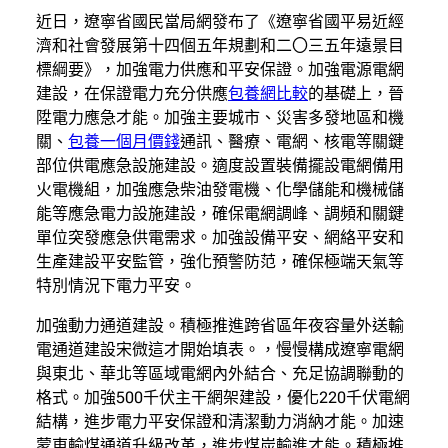
近日，遼寧省國民當局網發布了《遼寧省國平易近經
濟和社會發展第十四個五年規劃和二〇三五年遠景目
標綱要》，加強電力供應和平安保證。加強電源電網
建設，在保證電力充分供應
包養網比較
的基礎上，晉
陞電力應急才能。加強主要城市、災害多發地區和機
關、
包養一個月價錢
通訊、醫療、電網、核電等關鍵
部位供電應急設施建設。適度設置裝備擺設電網備用
火電機組，加強應急柴油發電機、化學儲能和機械儲
能等應急電力設施建設，確保電網調峰、調頻和關鍵
單位突發應急供電需求。加強設備平安、網絡平安和
生產建設平安監管，強化預警防范，確保極端天氣等
特別情況下電力平安。
加強動力通道建設。積極推進跨省區年夜容量外送輸
電通道建設宋微這才開始填表。，慢慢構成遼寧電網
與東北、華北等區域電網內外結合、充足協調聯動的
格式。加強500千伏主干網架建設，優化220千伏電網
結構，進步電力平安保證和清潔動力消納才能。加速
蒙東輸煤通道升級改革，進步煤炭輸進才能。積極推