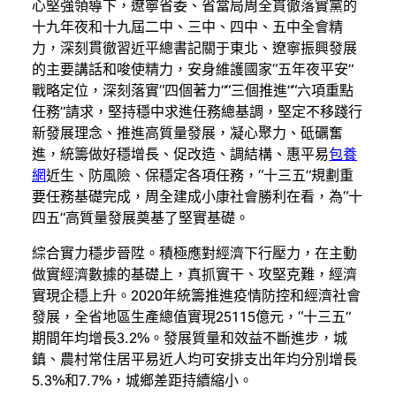
心堅強領導下，遼寧省委、省當局周全貫徹落實黨的
十九年夜和十九屆二中、三中、四中、五中全會精
力，深刻貫徹習近平總書記關于東北、遼寧振興發展
的主要講話和唆使精力，安身維護國家“五年夜平安”
戰略定位，深刻落實“四個著力”“三個推進”“六項重點
任務”請求，堅持穩中求進任務總基調，堅定不移踐行
新發展理念、推進高質量發展，凝心聚力、砥礪奮
進，統籌做好穩增長、促改造、調結構、惠平易
包養
網
近生、防風險、保穩定各項任務，“十三五”規劃重
要任務基礎完成，周全建成小康社會勝利在看，為“十
四五”高質量發展奠基了堅實基礎。
綜合實力穩步晉陞。積極應對經濟下行壓力，在主動
做實經濟數據的基礎上，真抓實干、攻堅克難，經濟
實現企穩上升。2020年統籌推進疫情防控和經濟社會
發展，全省地區生產總值實現25115億元，“十三五”
期間年均增長3.2%。發展質量和效益不斷進步，城
鎮、農村常住居平易近人均可安排支出年均分別增長
5.3%和7.7%，城鄉差距持續縮小。