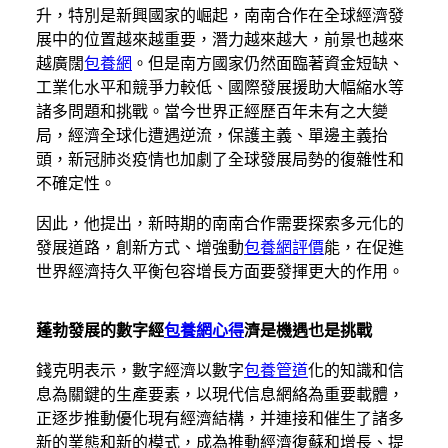
升，特別是新興國家的崛起，南南合作在全球經濟發
展中的位置越來越重要，潛力越來越大，前景也越來
越廣闊
包養網
。但是南方國家仍然面臨著資金短缺、
工業化水平和競爭力較低、國際發展援助大幅縮水等
諸多問題和挑戰。當今世界正經歷百年未有之大變
局，經濟全球化遭遇逆流，保護主義、單邊主義抬
頭，新冠肺炎疫情也加劇了全球發展局勢的復雜性和
不確定性。
因此，他提出，新時期的南南合作需要探索多元化的
發展道路，創新方式、增強動
包養網評價
能，在促進
世界經濟持久平衡包容增長方面要發揮更大的作用。
蓬勃發展的數字經
包養網心得
濟是機遇也是挑戰
錢克明表示，數字經濟以數字
包養管道
化的知識和信
息為關鍵的生產要素，以現代信息網絡為重要載體，
正逐步推動優化現有經濟結構，并連接和催生了諸多
新的業態和新的模式，成為推動經濟復蘇和增長、提