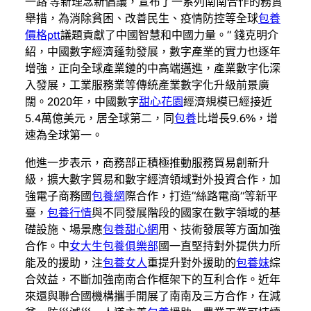
一路’等新理念新倡議，宣布了一系列南南合作的務實
舉措，為消除貧困、改善民生、疫情防控等全球
包養
價格ptt
議題貢獻了中國智慧和中國力量。” 錢克明介
紹，中國數字經濟蓬勃發展，數字產業的實力也逐年
增強，正向全球產業鏈的中高端邁進，產業數字化深
入發展，工業服務業等傳統產業數字化升級前景廣
闊。2020年，中國數字
甜心花園
經濟規模已經接近
5.4萬億美元，居全球第二，同
包養
比增長9.6%，增
速為全球第一。
他進一步表示，商務部正積極推動服務貿易創新升
級，擴大數字貿易和數字經濟領域對外投資合作，加
強電子商務國
包養網
際合作，打造“絲路電商”等新平
臺，
包養行情
與不同發展階段的國家在數字領域的基
礎設施、場景應
包養甜心網
用、技術發展等方面加強
合作。中
女大生包養俱樂部
國一直堅持對外提供力所
能及的援助，注
包養女人
重提升對外援助的
包養妹
綜
合效益，不斷加強南南合作框架下的互利合作。近年
來還與聯合國機構攜手開展了南南及三方合作，在減