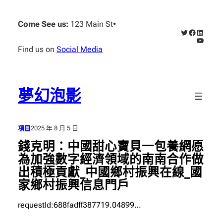
跳
至
Come See us:
123 Main St
•
X
Faceboo
Linked
主
YouTub
要
Find us on
Social Media
內
容
夢幻泡影
項目
2025 年 8 月 5 日
錢克明：中國甜心寶貝一包養網愿
為加強數字經濟領域的南南合作做
出積極貢獻_中國鄉村振興在線_國
家鄉村振興信息門戶
requestId:688fadff387719.04899…