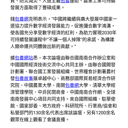
貧、防災減災、人道主義
包養
援助、農業工業可持續
發展方面取得了豐碩成果。
錢
包養網
克明表示，“中國將繼續與廣大發展中國家一
道協力提升數字經濟發展能力，促進彌合數字鴻溝，
使各國充分享受數字經濟的紅利，為助力實現2030年
可持續發展議程中“不讓一個人掉隊”的承諾、為構建
人類命運共同體做出新的貢獻。”
據
包養網站
悉，本次論壇由聯合國南南合作辦公室和
中國國際經濟技術交流中心共同主辦，由聯合國開發
計劃署、聯合國工業發展組織、世界糧食計劃署農村
發
包養故事
展卓越中心、商務部國際貿易經濟合作研
究院、中國農業大學、南開
包養網
大學、清華大學經
濟管理學院、中非民間商會、中國南南合作網、全球
南南發展中心項目共同支持。來自國際組織、駐華使
館、國家部委、地方政府、科研院所、行業商/協會和
私營部門的130余名代表出席該論壇，另有1200余名
觀眾在線上觀看了會議直播。