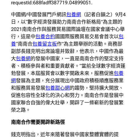
requestId:688fadff387719.04899051.
中國網/中國發展門戶網訊
包養網
（記者白韻之）9月4
日，以“數字經濟發展助力南南合作新格局”為主題的
2021南南合作與服務貿易國際論壇在國家會議中心舉
行，這是中
包養合約
國國際服務貿易交易會首次以
包
養
“南南合
包養留言板
作”為主題舉辦的活動。商務部
副部長錢克明出席論壇并致辭，他表示，中國作為最
大
包養網
的發展中國家，一直是南南合作的堅定支持
者、積極參與者和重要貢獻者。“當前全球數字經濟蓬
勃發展，本屆服貿會以數字開啟未來，服務促進
包養
網
發展為主題，充分展現出中國政府積極順應服務業
和服務貿易發展
包養甜心網
的趨勢，堅持擴大開放、
促進包容性全球化的決心和努力。南南合作是發展中
國家聯合自強的偉大壯舉，開辟了一條嶄新的發展繁
榮之路。
南南合作需要開辟新路徑
錢克明指出，近年來隨著發展中國家整體實體的提