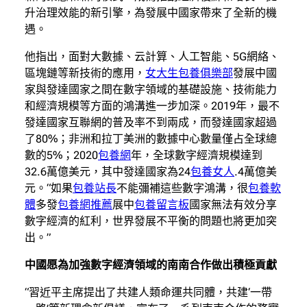
升治理效能的新引擎，為發展中國家帶來了全新的機
遇。
他指出，面對大數據、云計算、人工智能、5G網絡、
區塊鏈等新技術的應用，
女大生包養俱樂部
發展中國
家與發達國家之間在數字領域的基礎設施、技術能力
和經濟規模等方面的鴻溝進一步加深。2019年，最不
發達國家互聯網的普及率不到兩成，而發達國家超過
了80%；非洲和拉丁美洲的數據中心數量僅占全球總
數的5%；2020
包養網
年，全球數字經濟規模達到
32.6萬億美元，其中發達國家為24
包養女人
.4萬億美
元。“如果
包養站長
不能彌補這些數字鴻溝，很
包養軟
體
多發
包養網推薦
展中
包養留言板
國家無法有效分享
數字經濟的紅利，世界發展不平衡的問題也將更加突
出。”
中國愿為加強數字經濟領域的南南合作做出積極貢獻
“習近平主席提出了共建人類命運共同體，共建‘一帶