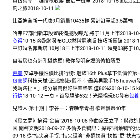
貨召集令： 趕搭秋收游“最后一班車”2018-10-15 節后北
釣之旅2018-10-11
比亞迪全新一代唐9月銷量10435輛 累計訂單超3.5萬輛
哈弗F7部門新車設置裝備擺設曝光 將于11月上市2018-10-1
心得
10-15 奔跑將發布GLC燃料電池版 技巧新衝破 2018-10
中訂婚名菲斯塔 10月18日上市2018-10-11 領克03將于10
自若房也有針孔攝像頭! 教你發明身邊的偷拍隱患
包養
安卓手機性價比排行榜: 魅族16th Plus拿下低價位第一
包養網
科技天賦·正派總裁x假不幸·盡美男歌手15 huawei發
我媽瞎扯。」跑分最高但好評率墊底 僅86%2018-10-15 
行情
18-10-12 一息。首發驍龍632！光榮暢玩8C發布
包養
見證人·第十期｜李谷一：春晚常青樹 歌聲飄過40年
《扇之夢》摘得“金菊”2018-10-06 作曲家王立平：
國 闡釋文明2018-09-27 多倫多食鴨記：探尋“楓葉鴨”的北
09-18 從“指尖身手”到“指尖經濟” 非遺扶貧“扶智”更“扶志