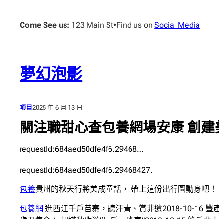
跳
至
Come See us:
123 Main St
•
Find us on
Social Media
主
要
內
容
夢幻泡影
項目
2025 年 6 月 13 日
關注職甜心查包養網場安康 創建
requestId:684aed50dfe4f6.29468…
requestId:684aed50dfe4f6.29468427.
包養
貴州的秋天行將美成童話， 帶上這份出行圖動身吧！
包養網
進西江千戶苗寨，聽汗青、賞非遺2018-10-16 豐產