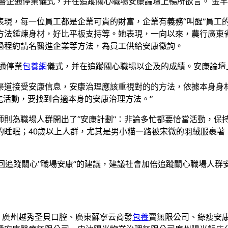
企通停業儀式，并在追蹤關心職場安康論壇上暢所欲言。 金羊網
表現，每一位員工都是企業可貴的財富，企業有義務“叫醒”員工
方法錘煉身材，好比平板支持等。她表現，一向以來，農行廣東
過程約請名醫進企業等方法，為員工供給安康徵詢。
通停業
包養網
儀式，并在追蹤關心職場以企及的成績。安康論壇上
渠道接受安康信息，安康治理應該重視對的的方法，依據本身身
能活動，要找到合適本身的安康治理方法。”
則為職場人群開出了“安康計劃”：非論多忙都要恰當活動，保
的睡眠；40歲以上人群，尤其是男小貓一路被宋微的羽絨服裹著
回追蹤關心“職場安康”的建議，建議社會加倍追蹤關心職場人
：廣州越秀圣貝口腔、廣東蘇寧云商發
包養
賣無限公司、綠瘦安