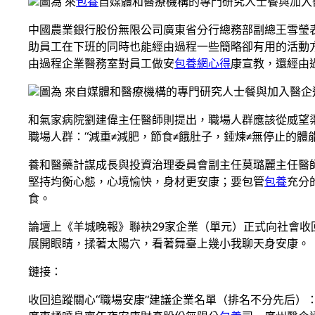
圖為 來
包養
自媒體和醫療機構的專門研究人士餐與加入醫
中國農業銀行股份無限公司廣東省分行總務部副總王雪瑩
助員工在下班的同時也能經由過程一些簡略卻有用的活動
由過程企業醫務室對員工做安
包養網心得
康宣教，還經由
圖為 來自媒體和醫療機構的專門研究人士餐與加入醫企
和氣家病院劉建偉主任醫師則提出，職場人群應該從威望
職場人群：“減重≠減肥，節食≠餓肚子，錘煉≠無停止的體
養和醫藥計謀成長與投資治理委員會副主任莫璐麗主任醫師
堅持均衡心態，心境愉快，身材更安康；要包管
包養
充分
食。
論壇上《羊城晚報》聯袂29家企業（單元）正式向社會收
展開眼睛，揉著太陽穴，看著舞臺上幾小我聊天身安康。
鏈接：
收回追蹤關心“職場安康”建議企業名單（排名不分先后）