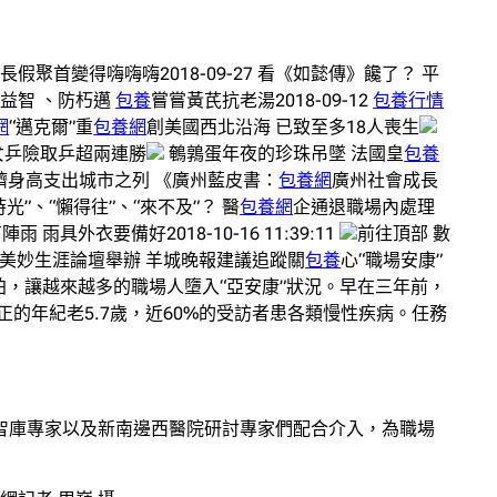
長假聚首變得嗨嗨嗨2018-09-27 看《如懿傳》饞了？ 平
 健腦益智 、防朽邁
包養
嘗嘗黃芪抗老湯2018-09-12
包養行情
網
“邁克爾”重
包養網
創美國西北沿海 已致至多18人喪生
女乒險取乒超兩連勝
鵪鶉蛋年夜的珍珠吊墜 法國皇
包養
年躋身高支出城市之列 《廣州藍皮書：
包養網
廣州社會成長
“沒時光”、“懶得往”、“來不及”？ 醫
包養網
企通退職場內處理
雨 雨具外衣要備好2018-10-16 11:39:11
前往頂部 數
立美妙生涯論壇舉辦 羊城晚報建議追蹤關
包養
心“職場安康”
涯節拍，讓越來越多的職場人墮入“亞安康”狀況。早在三年前，
的年紀老5.7歲，近60%的受訪者患各類慢性疾病。任務
醫智庫專家以及新南邊西醫院研討專家們配合介入，為職場