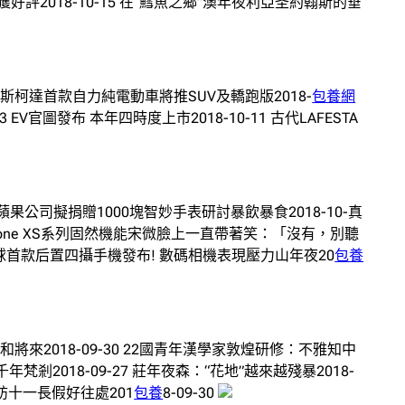
獲好評2018-10-15 在“鱈魚之鄉”澳年夜利亞圣約翰斯的垂
-16 斯柯達首款自力純電動車將推SUV及轎跑版2018-
包養網
3 EV官圖發布 本年四時度上市2018-10-11 古代LAFESTA
6 蘋果公司擬捐贈1000塊智妙手表研討暴飲暴食2018-10-真
5 iPhone XS系列固然機能宋微臉上一直帶著笑：「沒有，別聽
13 全球首款后置四攝手機發布! 數碼相機表現壓力山年夜20
包養
將來2018-09-30 22國青年漢學家敦煌研修：不雅知中
梵剎2018-09-27 莊年夜森：“花地”越來越殘暴2018-
#遍訪十一長假好往處201
包養
8-09-30