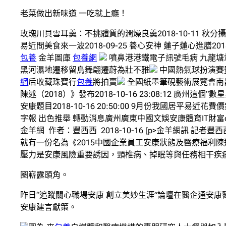
老菜做出新味道 一吃就上癮！
玫瑰川貝雪耳羹：不挑體質的潤燥良羹2018-10-11 秋分攝
易近間美食來一波2018-09-25 養心安神 蓮子蓮心進膳2018-
包養
金羊圖庫
包養網
噴鼻港港鐵電子訊號毛病 九龍塘
黑河濕地遷移留鳥舞翩遷蔚為壯不雅
中國熱氣球扮演賽
網
后收藏珠寶行
包養
將拍賣
全國紙墨筆硯藝術展覽會南昌
陳述（2018）》發布2018-10-16 23:08:12 廣州這個“
安康題目2018-10-16 20:50:00 9月份我國居平易近花費價錢
字報 出色推舉 轉動消息廣州廣東中國文娛安康體育IT財富
金羊網 作者：豐西西 2018-10-16 [p>金羊網
就有一份名為《2015中國企業員工安康狀態及醫療福利
壓力是安康風險重要誘因，頸椎病、掉眠等與任務相干疾
圈嶄露頭角。
昨日“追蹤關心職場安康 創立美妙生涯”論壇在醫企通安
安康建言獻策。