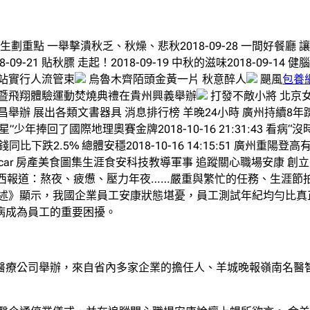
生劃重點 一舉擊潰秋乏、秋燥、悲秋2018-09-28 一間好餐廳 讓
09-21 貼秋膘 走起！2018-09-19 中秋的滋味2018-09-14
站實行人流管束
烏魯木齊陌頭金黃一片 秋意醉人
颶風
包養
暨飛翔體驗運動焚燒典禮在貴州興義舉辦
打發不敵小將 北京
舉辦 展出各類文書器具 消息排行榜 羊晚24小時 廣州持續8
數星星”少年捧回了國際地理奧賽金牌2018-10-16 21:31:43 看病
同比下跌2.5% 總體安穩2018-10-16 14:15:51 廣州重陽登高有陣
car 房產美食圖集生涯食安科技教導軍事 追蹤關心職場安康 創
訊 記者豐西西報道：熬夜、疲憊、壓力年夜……嚴重與繁忙的任務、生
陳述》顯示，我國企業員工安康狀態堪憂，員工測試年紀均勻比真正
病成為員工的重要困擾。
康醫療公司舉辦，來自省內多家企業的擔任人、羊城晚報嶺南名