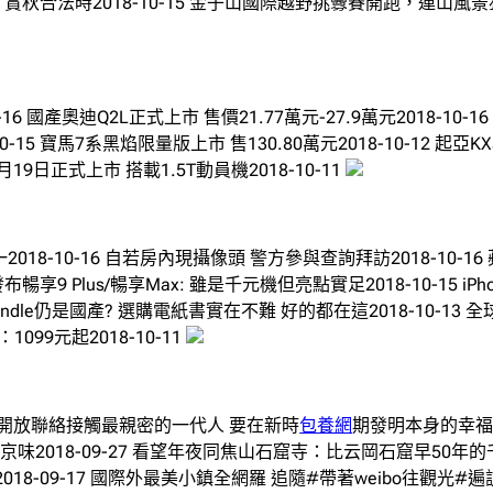
上 賞秋合法時2018-10-15 金子山國際越野挑釁賽開跑，連山風景
6 國產奧迪Q2L正式上市 售價21.77萬元-27.9萬元2018-10
-15 寶馬7系黑焰限量版上市 售130.80萬元2018-10-12 起亞KX
月19日正式上市 搭載1.5T動員機2018-10-11
2018-10-16 自若房內現攝像頭 警方參與查詢拜訪2018-10-1
布暢享9 Plus/暢享Max: 雖是千元機但亮點實足2018-10-1
kindle仍是國產? 選購電紙書實在不難 好的都在這2018-10-
：1099元起2018-10-11
與改造開放聯絡接觸最親密的一代人 要在新時
包養網
期發明本身的幸福和
京味2018-09-27 看望年夜同焦山石窟寺：比云岡石窟早50年的千年
”2018-09-17 國際外最美小鎮全網羅 追隨#帶著weibo往觀光