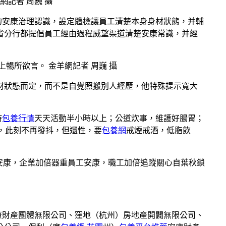
記者 周巍 攝
的安康治理認識，設定體檢讓員工清楚本身身材狀態，并輔
省分行都提倡員工經由過程威望渠道清楚安康常識，并經
暢所欲言。 金羊網記者 周巍 攝
材狀態而定，而不是自覺照搬別人經歷，他特殊提示寬大
持
包養行情
天天活動半小時以上；公道炊事，維護好腸胃；
，此刻不再發抖，但還性，要
包養網
戒煙戒酒，低脂飲
群安康，企業加倍器重員工安康，職工加倍追蹤關心自葉秋鎖
康財產團體無限公司、窪地（杭州）房地產開闢無限公司、