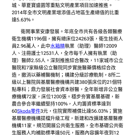
城、華夏寶盛園等重點文明產業項目加速推進。
2014年全市文明產業增添值占地區生產總值的比重
達5.63%。
衛鬧事業安康發展。年底全市共有各級各類醫療
衛生機構1196個，擁有總床位24263張，衛生技術人
員2.96萬人，此中
水箱精
執業（助理）醫師12009
人、注冊護士12531人，全市每千人擁有執業（助
理）醫師2.55人。深刻推進綜合醫改，11家城市公立
醫院和7家縣級公立醫院同步實施醫藥價格綜合改
造，撤消以藥補醫機制；構建分級診療軌制，8所二
級以上醫院與基層醫療機構共建380張床位的21個特
點專科；鼎力發展社會資本辦醫，全年新增非公立醫
療機構72家，床位1200張。穩步夯實基層基礎，新
農合參合率繼續堅持100%，人均籌資標準達到
60
Skoda零件
3元，住院實際補償比達56.03%；實施
基層醫療機構提檔升級工程，新建和改擴建基層醫療
機構11家。規范開展公共衛生服務，全市基礎公共衛
生服務人均補助標準達50元，服務內容擴年夜到12