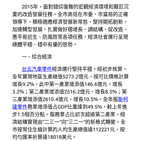
2015年，面對錯綜復雜的宏觀經濟環境和艱巨沉
重的改造發展任務，全市高低在市委、市當局的正確
領導下，積極適應經濟發展新常態，堅持開拓創新，
加速轉型發展，扎實做好穩增長、調結構、促改造、
惠平易近生、防風險等各項任務，經濟社會運行呈現
總體平穩、穩中有優的態勢。
一、綜合經濟
台北汽車零件
經濟運行堅持平穩。經初步核算，
全年實現地區生產總值5273.2億元，按可比價格計算
增長9.2%，此中第一產業增添值146.6億元，增長
3.2%；第二產業增添值2516.2億元，增長8.5%；第
三產業增添值2610.4億元，增長10.5%。全年服
斯柯
達零件
務業增添值占GDP比重達到49.5%，較上年進
步1.5個百分點，服務業占比初次超過第二產業，經
濟結構實現由“二三一”向“三二一”的新格式轉變。全
市按常住生齒計算的人均生產總值達112221元，按
均勻匯率折算達18018美元。