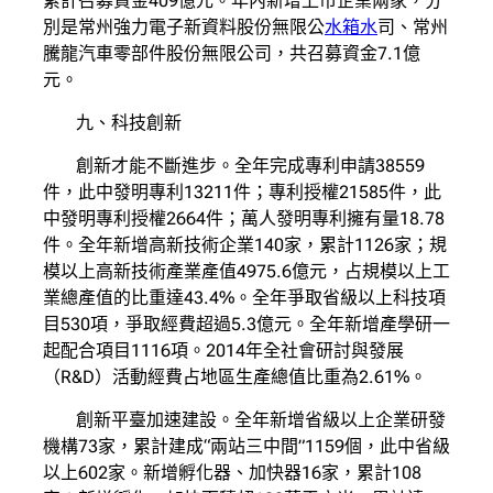
累計召募資金409億元。年內新增上市企業兩家，分
別是常州強力電子新資料股份無限公
水箱水
司、常州
騰龍汽車零部件股份無限公司，共召募資金7.1億
元。
九、科技創新
創新才能不斷進步。全年完成專利申請38559
件，此中發明專利13211件；專利授權21585件，此
中發明專利授權2664件；萬人發明專利擁有量18.78
件。全年新增高新技術企業140家，累計1126家；規
模以上高新技術產業產值4975.6億元，占規模以上工
業總產值的比重達43.4%。全年爭取省級以上科技項
目530項，爭取經費超過5.3億元。全年新增產學研一
起配合項目1116項。2014年全社會研討與發展
（R&D）活動經費占地區生產總值比重為2.61%。
創新平臺加速建設。全年新增省級以上企業研發
機構73家，累計建成“兩站三中間”1159個，此中省級
以上602家。新增孵化器、加快器16家，累計108