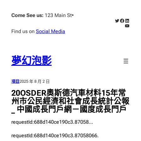
跳
至
Come See us:
123 Main St
•
X
Faceboo
Linked
主
YouTub
要
Find us on
Social Media
內
容
夢幻泡影
項目
2025 年 8 月 2 日
20OSDER奧斯德汽車材料15年常
州市公民經濟和社會成長統計公報
_ 中國成長門戶網－國度成長門戶
requestId:688d140ce190c3.87058…
requestId:688d140ce190c3.87058066.