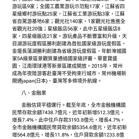
游玩區9家；全國工農業游玩示范點17家，江蘇省四
星級鄉村游玩點25家，江蘇省工業游玩點3家，江蘇
省自駕游基地6家；觀光社140家，1家觀光社進進全
省觀光社20強；星級飯店56家，此中五星級飯店8
家，四星級飯店21家。游玩產品不斷豐富和升級，天
目湖游玩度假區勝利創建為首批國家級游玩度假區，
金壇長蕩湖勝利創建為省級游玩度假區，年齡淹城國
家5A級景區景觀質量通過國家級評審，華夏寶盛
園、江南環球港等新景區建成開放。2015年，常州
成為年夜陸游客赴臺灣不受拘束行城市，常州機場新
開通japan(日本)、臺灣等多條境外航線。
八、金融業
金融信貸平穩運行。截至年底，全市金融機構國
民幣存款余額7438.7億元，近年初新增512.3億元，
增長7.4%，此中住戶存款3193.8億元，增長4.7%。
全市金融機構國民幣貸款余額5354.6億元，近年初新
增564.8億元，增長11.8%，住戶貸款余額1233.8億