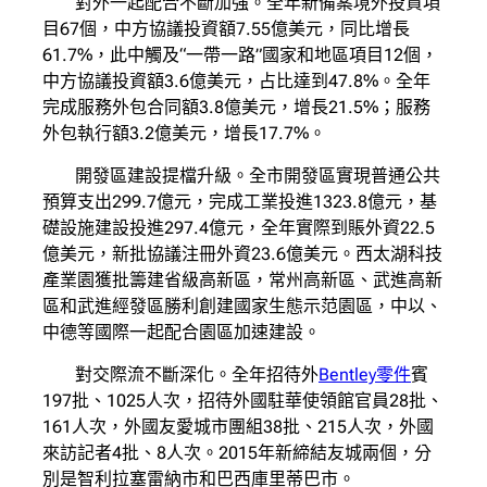
對外一起配合不斷加強。全年新備案境外投資項
目67個，中方協議投資額7.55億美元，同比增長
61.7%，此中觸及“一帶一路”國家和地區項目12個，
中方協議投資額3.6億美元，占比達到47.8%。全年
完成服務外包合同額3.8億美元，增長21.5%；服務
外包執行額3.2億美元，增長17.7%。
開發區建設提檔升級。全市開發區實現普通公共
預算支出299.7億元，完成工業投進1323.8億元，基
礎設施建設投進297.4億元，全年實際到賬外資22.5
億美元，新批協議注冊外資23.6億美元。西太湖科技
產業園獲批籌建省級高新區，常州高新區、武進高新
區和武進經發區勝利創建國家生態示范園區，中以、
中德等國際一起配合園區加速建設。
對交際流不斷深化。全年招待外
Bentley零件
賓
197批、1025人次，招待外國駐華使領館官員28批、
161人次，外國友愛城市團組38批、215人次，外國
來訪記者4批、8人次。2015年新締結友城兩個，分
別是智利拉塞雷納市和巴西庫里蒂巴市。