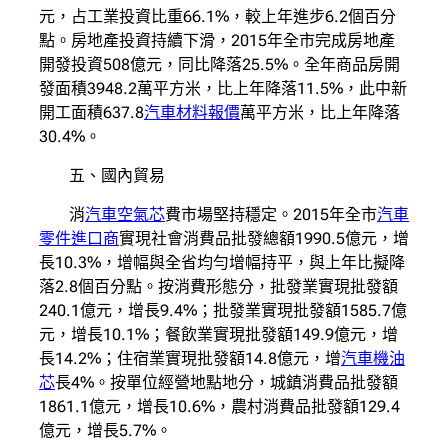
元，占工業投資比重66.1%，較上年進步6.2個百分
點。房地產投資持續下滑，2015年全市完成房地產
開發投資508億元，同比降落25.5%。全年商品房開
發面積3948.2萬平方米，比上年降落11.5%，此中新
開工面積637.8
汽車材料報價
萬平方米，比上年降落
30.4%。
五、國內貿易
消
汽車空氣芯
費市場堅持穩定。2015年全市
汽車
零件進口商
實現社會消費品批發總額1990.5億元，增
長10.3%，增幅與全省均勻增幅持平，與上年比擬降
落2.8個百分點。按消費形態分，批發業實現批發額
240.1億元，增長9.4%；批發業實現批發額1585.7億
元，增長10.1%；餐飲業實現批發額149.9億元，增
長14.2%；住宿業實現批發額14.8億元，增
汽車機油
芯
長4%。按單位經營地點地分，城鎮消費品批發額
1861.1億元，增長10.6%，農村消費品批發額129.4
億元，增長5.7%。