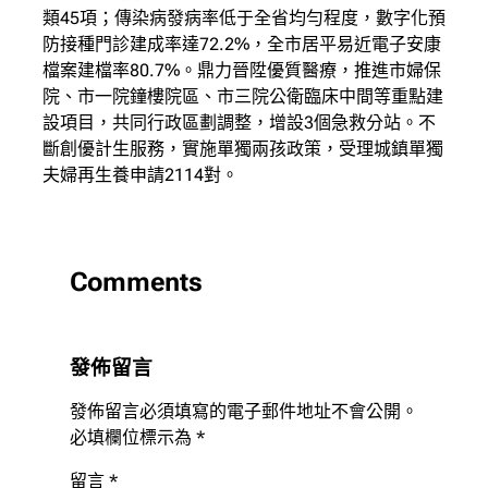
類45項；傳染病發病率低于全省均勻程度，數字化預
防接種門診建成率達72.2%，全市居平易近電子安康
檔案建檔率80.7%。鼎力晉陞優質醫療，推進市婦保
院、市一院鐘樓院區、市三院公衛臨床中間等重點建
設項目，共同行政區劃調整，增設3個急救分站。不
斷創優計生服務，實施單獨兩孩政策，受理城鎮單獨
夫婦再生養申請2114對。
Comments
發佈留言
發佈留言必須填寫的電子郵件地址不會公開。
必填欄位標示為
*
留言
*