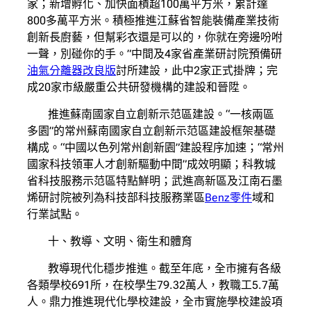
家；新增孵化、加快面積超100萬平方米，累計達
800多萬平方米。積極推進江蘇省智能裝備產業技術
創新長廚藝，但幫彩衣還是可以的，你就在旁邊吩咐
一聲，別碰你的手。”中間及4家省產業研討院預備研
油氣分離器改良版
討所建設，此中2家正式掛牌；完
成20家市級嚴重公共研發機構的建設和晉陞。
推進蘇南國家自立創新示范區建設。“一核兩區
多園”的常州蘇南國家自立創新示范區建設框架基礎
構成。“中國以色列常州創新園”建設程序加速；“常州
國家科技領軍人才創新驅動中間”成效明顯；科教城
省科技服務示范區特點鮮明；武進高新區及江南石墨
烯研討院被列為科技部科技服務業區
Benz零件
域和
行業試點。
十、教導、文明、衛生和體育
教導現代化穩步推進。截至年底，全市擁有各級
各類學校691所，在校學生79.32萬人，教職工5.7萬
人。鼎力推進現代化學校建設，全市實施學校建設項