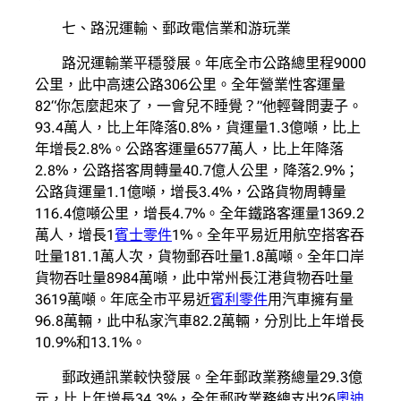
七、路況運輸、郵政電信業和游玩業
路況運輸業平穩發展。年底全市公路總里程9000
公里，此中高速公路306公里。全年營業性客運量
82“你怎麼起來了，一會兒不睡覺？”他輕聲問妻子。
93.4萬人，比上年降落0.8%，貨運量1.3億噸，比上
年增長2.8%。公路客運量6577萬人，比上年降落
2.8%，公路搭客周轉量40.7億人公里，降落2.9%；
公路貨運量1.1億噸，增長3.4%，公路貨物周轉量
116.4億噸公里，增長4.7%。全年鐵路客運量1369.2
萬人，增長1
賓士零件
1%。全年平易近用航空搭客吞
吐量181.1萬人次，貨物郵吞吐量1.8萬噸。全年口岸
貨物吞吐量8984萬噸，此中常州長江港貨物吞吐量
3619萬噸。年底全市平易近
賓利零件
用汽車擁有量
96.8萬輛，此中私家汽車82.2萬輛，分別比上年增長
10.9%和13.1%。
郵政通訊業較快發展。全年郵政業務總量29.3億
元，比上年增長34.3%，全年郵政業務總支出26
奧迪