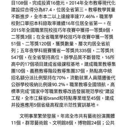
目108個，完成投資16億元。2014年全市教導現代化
建設綜合得分為87.4，位居全省第三。教導教學質量
不斷進步，全市本二以上達線率達77.46%，職業學
校對口單招本科錄取率連續16年位居全省第一。在
2015年全國職業院校技巧年夜賽中獲得一等獎8個，
二等獎3個；在全省職業學校技巧年夜賽中獲一等獎
51個、二等獎120個，獲獎數量、層次均居全省前
列；五年夜學科競賽獲省一等獎共335個，二等獎共
547個，在全省堅持高位。辦學品質不斷晉陞，16所
高中的17個項目建成省級課程基地，建成職業教導集
團10個、義務教導階段教導集團37個，熱點高中統
招名額分派比例堅持在70%，流動就業人員隨遷後代
公辦學校吸納比例達90.2%。職業教導全國領航，高
標準完成“國家中等職業教導改造發展現范學校”建設
工程，全市江蘇省brand和特點專業增至45個，建成
并投進應用5個省級高程度示范性實訓基地。
文明事業繁榮發展。年底全市共有藝術扮演團體
11個，群眾藝術館、文明館8個，博物館24個；公共