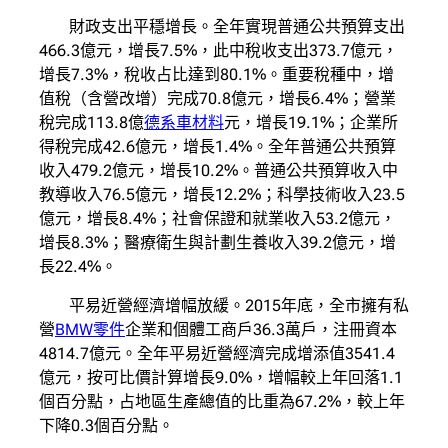
財政支出平穩增長。全年實現普通公共預算支出
466.3億元，增長7.5%，此中稅收支出373.7億元，
增長7.3%，稅收占比達到80.1%。重要稅種中，增
值稅（含營改增）完成70.8億元，增長6.4%；營業
稅完成113.8億
德系車材料
元，增長19.1%；企業所
得稅完成42.6億元，增長1.4%。全年普通公共預算
收入479.2億元，增長10.2%。普通公共預算收入中
教導收入76.5億元，增長12.2%；科學技術收入23.5
億元，增長8.4%；社會保證和就業收入53.2億元，
增長8.3%；醫療衛生與計劃生養收入39.2億元，增
長22.4%。
平易近營經濟增幅放緩。2015年底，全市擁有私
營
BMW零件
企業和個體工商戶36.3萬戶，注冊資本
4814.7億元。全年平易近營經濟完成增添值3541.4
億元，按可比價計算增長9.0%，增幅較上年回落1.1
個百分點，占地區生產總值的比重為67.2%，較上年
下降0.3個百分點。