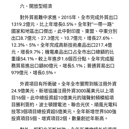
六、開放型經濟
對外貿易難中求進。2015年，全市完成外貿出口
1319.2億元，比上年增長0.5%。全年對“一帶一路”
國家和地區出口傑出，此中對印度、東盟、中東分別
出口8.7億元、27.3億元、10.7億元，增長27.6%、
12.3%、5%。全年完成高新技術產品出口217.4億
元，增長9.7%；機電產品出口占全市出口總額的比
重達54.1%，較上年進步1.6個百分點。全年完成服
務貿易進出口額80億元，增長5.1%；普通貿易出口
979億元，增長0.5%。
外資項目有所衝破。全年全市實際到賬注冊外資
24.9億美元，新增協議注冊外資3000萬美元以上項
目16個，此中總投資超10億美元的瑞聲射頻模組項
目勝利簽約，波士頓鋰電池、聯合光伏、順風光電科
技等3個項目總投資超5億美元。全年新增世界500強
投資項目5個、增資項目2個，數量創近年新高。