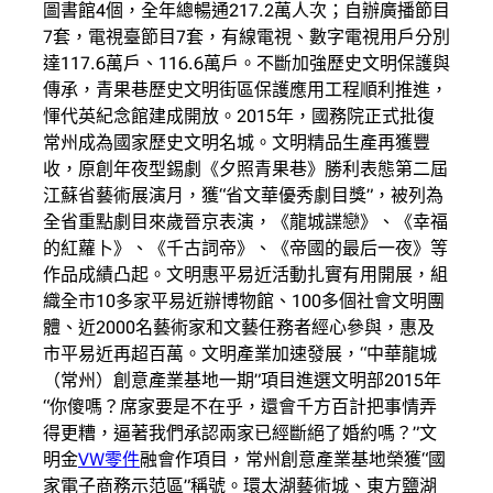
圖書館4個，全年總暢通217.2萬人次；自辦廣播節目
7套，電視臺節目7套，有線電視、數字電視用戶分別
達117.6萬戶、116.6萬戶。不斷加強歷史文明保護與
傳承，青果巷歷史文明街區保護應用工程順利推進，
惲代英紀念館建成開放。2015年，國務院正式批復
常州成為國家歷史文明名城。文明精品生產再獲豐
收，原創年夜型錫劇《夕照青果巷》勝利表態第二屆
江蘇省藝術展演月，獲“省文華優秀劇目獎”，被列為
全省重點劇目來歲晉京表演，《龍城諜戀》、《幸福
的紅蘿卜》、《千古詞帝》、《帝國的最后一夜》等
作品成績凸起。文明惠平易近活動扎實有用開展，組
織全市10多家平易近辦博物館、100多個社會文明團
體、近2000名藝術家和文藝任務者經心參與，惠及
市平易近再超百萬。文明產業加速發展，“中華龍城
（常州）創意產業基地一期”項目進選文明部2015年
“你傻嗎？席家要是不在乎，還會千方百計把事情弄
得更糟，逼著我們承認兩家已經斷絕了婚約嗎？”文
明金
VW零件
融會作項目，常州創意產業基地榮獲“國
家電子商務示范區”稱號。環太湖藝術城、東方鹽湖