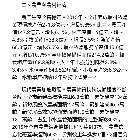
二、農業與農村經濟
農業生產堅持穩定。2015年，全市完成農林牧漁
業現價總產值271.8億元，增長5.8%。此中，農業產
值147.2億元，增長6.1%；林業產值1.9億元，增長
4.8%；牧業產值38.8億元，增長3.5%；漁業產值
68.3億元，增長5.5%；農林牧漁服務業產值15.6億
元，增長10.7%。全年糧食播種面積214.2萬畝，糧
食總產量108.3萬噸，與上年比擬分別降落3.2%、
3.4%。水稻單產643.5公斤/畝、小麥單產356.3公斤/
畝，水稻單產連續13年堅持全省第一。
現代農業加速發展。農業物質技術裝備程度不斷
晉陞。全市新建高標準農田6.3萬畝，累計建成134萬
畝；新發展設施農業面積2.7萬畝，累計建成46.5萬
畝；新發展高效設施漁業面積1.6萬畝，累計建成
18.1萬畝，占全市水產養殖面積的比重衝破30%；
2015年全市農業綜合機械化程度達到87%，農業信
息化覆蓋率達到60%，分別較上年進步1個、3個百分