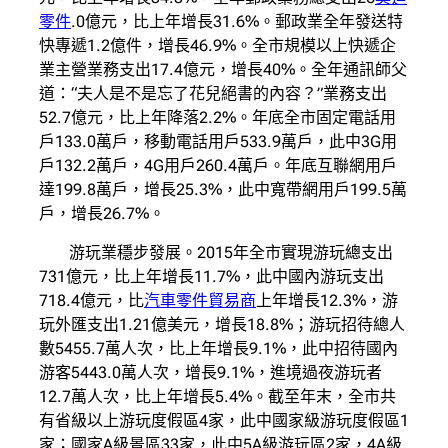
零件
.0億元，比上年增長31.6%。郵政業全年發送特
快專遞1.2億件，增長46.9%。全市規模以上快遞企
業主營業務支出17.4億元，增長40%。全年通訊師父
道：“夫人是不是忘了花兒絕書的內容？”業務支出
52.7億元，比上年降落2.2%。年底全市固定電話用
戶133.0萬戶，移動電話用戶533.9萬戶，此中3G用
戶132.2萬戶，4G用戶260.4萬戶。年底互聯網用戶
達199.8萬戶，增長25.3%，此中寬帶網用戶199.5萬
戶，增長26.7%。
游玩業穩步發展。2015年全市實現游玩總支出
731億元，比上年增長11.7%，此中國內游玩支出
718.4億元，比
汽車零件貿易商
上年增長12.3%，游
玩外匯支出1.21億美元，增長18.8%；游玩招待總人
數5455.7萬人次，比上年增長9.1%，此中招待國內
游客5443.0萬人次，增長9.1%，進境過夜游玩者
12.7萬人次，比上年增長5.4%。截至年末，全市共
有省級以上游玩度假區4家，此中國家級游玩度假區1
家；國家A級景區33家，此中5A級游玩區2家，4A級