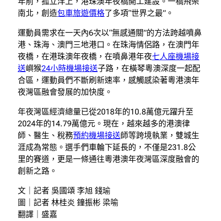
年前，孤立洋上，港珠澳年夜橋開工建設。一橋飛架
南北，創造
包車旅遊價格
了多項“世界之最”。
運動員需求在一天內6次以“無感通關”的方法跨越噴鼻
港、珠海、澳門三地港口。在珠海情侶路，在澳門年
夜橋，在港珠澳年夜橋，在噴鼻港年夜
七人座機場接
送
嶼猴
24小時機場接送
子路，在橫琴粵澳深度一起配
合區，運動員們不斷刷新速率，感觸感染著粵港澳年
夜灣區融會發展的加快度。
年夜灣區經濟總量已從2018年的10.8萬億元躍升至
2024年的14.79萬億元。現在，越來越多的港澳律
師、醫生、稅務
預約機場接送
師等跨境執業，雙城生
涯成為常態。選手們車輪下延長的，不僅是231.8公
里的賽道，更是一條通往粵港澳年夜灣區深度融會的
創新之路。
文｜記者 吳國頌 李旭 錢瑜
圖｜記者 林桂炎 鐘振彬 梁喻
翻譯｜盛嘉