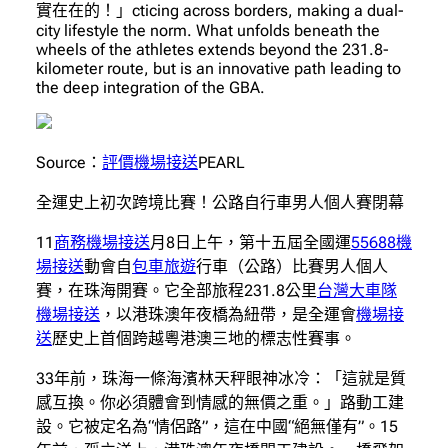
實在在的！」cticing across borders, making a dual-
city lifestyle the norm. What unfolds beneath the
wheels of the athletes extends beyond the 231.8-
kilometer route, but is an innovative path leading to
the deep integration of the GBA.
Source：
評價機場接送
PEARL
全運史上初次跨境比賽！公路自行車男人個人賽閉幕
11
商務機場接送
月8日上午，第十五屆全國運
55688機
場接送
動會自
包車旅遊
行車（公路）比賽男人個人
賽，在珠海開賽。它全部旅程231.8公里
台灣大車隊
機場接送
，以港珠澳年夜橋為紐帶，是全運會
機場接
送
歷史上首個跨越粵港澳三地的標志性賽事。
33年前，珠海一條海濱林天秤眼神冰冷：「這就是質
感互換。你必須體會到情感的無價之重。」路動工建
設。它被定名為“情侶路”，這在中國“絕無僅有”。15