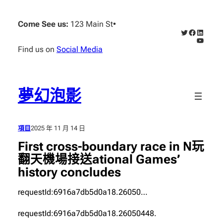
跳
至
Come See us:
123 Main St
•
X
Faceboo
Linked
主
YouTub
要
Find us on
Social Media
內
容
夢幻泡影
項目
2025 年 11 月 14 日
First cross-boundary race in N玩
翻天機場接送ational Games’
history concludes
requestId:6916a7db5d0a18.26050…
requestId:6916a7db5d0a18.26050448.