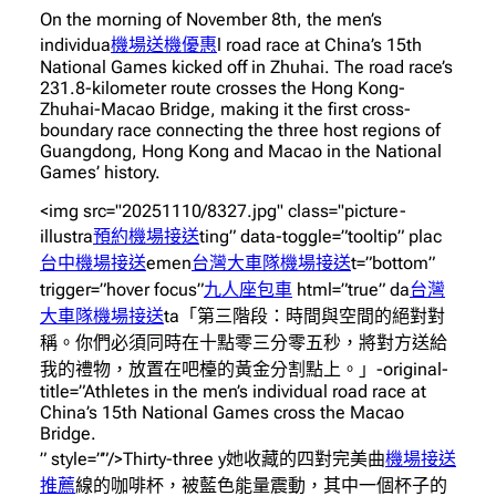
On the morning of November 8th, the men’s
individua
機場送機優惠
l road race at China’s 15th
National Games kicked off in Zhuhai. The road race’s
231.8-kilometer route crosses the Hong Kong-
Zhuhai-Macao Bridge, making it the first cross-
boundary race connecting the three host regions of
Guangdong, Hong Kong and Macao in the National
Games’ history.
<img src="20251110/8327.jpg" class="picture-
illustra
預約機場接送
ting” data-toggle=”tooltip” plac
台中機場接送
emen
台灣大車隊機場接送
t=”bottom”
trigger=”hover focus”
九人座包車
html=”true” da
台灣
大車隊機場接送
ta「第三階段：時間與空間的絕對對
稱。你們必須同時在十點零三分零五秒，將對方送給
我的禮物，放置在吧檯的黃金分割點上。」-original-
title=”Athletes in the men’s individual road race at
China’s 15th National Games cross the Macao
Bridge.
” style=””/>Thirty-three y她收藏的四對完美曲
機場接送
推薦
線的咖啡杯，被藍色能量震動，其中一個杯子的