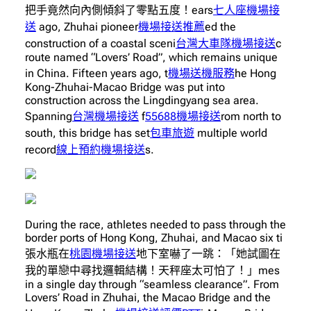
把手竟然向內側傾斜了零點五度！ears
七人座機場接
送
ago, Zhuhai pioneer
機場接送推薦
ed the
construction of a coastal sceni
台灣大車隊機場接送
c
route named “Lovers’ Road”, which remains unique
in China. Fifteen years ago, t
機場送機服務
he Hong
Kong-Zhuhai-Macao Bridge was put into
construction across the Lingdingyang sea area.
Spanning
台灣機場接送
f
55688機場接送
rom north to
south, this bridge has set
包車旅遊
multiple world
record
線上預約機場接送
s.
During the race, athletes needed to pass through the
border ports of Hong Kong, Zhuhai, and Macao six ti
張水瓶在
桃園機場接送
地下室嚇了一跳：「她試圖在
我的單戀中尋找邏輯結構！天秤座太可怕了！」mes
in a single day through “seamless clearance”. From
Lovers’ Road in Zhuhai, the Macao Bridge and the