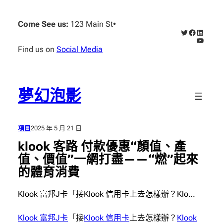
跳
至
Come See us:
123 Main St
•
X
Faceboo
Linked
主
YouTub
要
Find us on
Social Media
內
容
夢幻泡影
項目
2025 年 5 月 21 日
klook 客路 付款優惠“顏值、產
值、價值”一網打盡——“燃”起來
的體育消費
Klook 富邦J卡「接Klook 信用卡上去怎樣辦？Klo…
Klook 富邦J卡
「接
Klook 信用卡
上去怎樣辦？
Klook