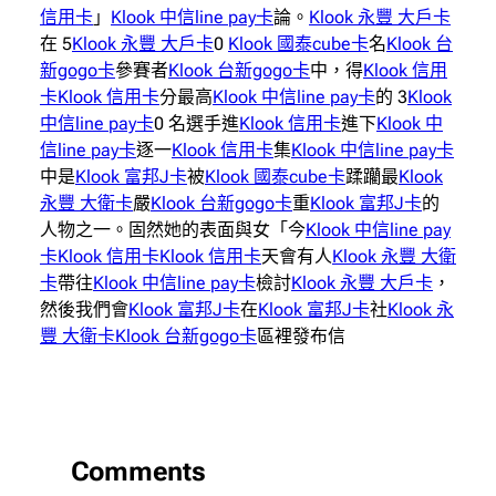
信用卡
」
Klook 中信line pay卡
論。
Klook 永豐 大戶卡
在 5
Klook 永豐 大戶卡
0
Klook 國泰cube卡
名
Klook 台
新gogo卡
參賽者
Klook 台新gogo卡
中，得
Klook 信用
卡
Klook 信用卡
分最高
Klook 中信line pay卡
的 3
Klook
中信line pay卡
0 名選手進
Klook 信用卡
進下
Klook 中
信line pay卡
逐一
Klook 信用卡
集
Klook 中信line pay卡
中是
Klook 富邦J卡
被
Klook 國泰cube卡
蹂躪最
Klook
永豐 大衛卡
嚴
Klook 台新gogo卡
重
Klook 富邦J卡
的
人物之一。固然她的表面與女「今
Klook 中信line pay
卡
Klook 信用卡
Klook 信用卡
天會有人
Klook 永豐 大衛
卡
帶往
Klook 中信line pay卡
檢討
Klook 永豐 大戶卡
，
然後我們會
Klook 富邦J卡
在
Klook 富邦J卡
社
Klook 永
豐 大衛卡
Klook 台新gogo卡
區裡發布信
Comments